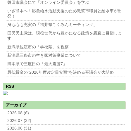
磐田市議会にて「オンライン委員会」を学ぶ
いざ熊本へ！応急給水活動支援のため敦賀市職員と給水車が出
発！
身も心も充実の「福井県こくみんミーティング」
国民民主党は、現役世代から豊かになる政策を愚直に目指しま
す
新潟県佐渡市の「学校蔵」を視察
新潟県三条市の空き家対策事業について
熊本県で三度目の「最大震度7」
最低賃金の”2026年度改定目安額”を決める審議会が大詰め
RSS
アーカイブ
2026.08 (6)
2026.07 (32)
2026.06 (31)