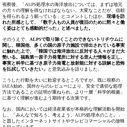
視察後、「ALPS処理水の海洋放出については、まずは地元
の方々の理解を得なければならない。大変なことだが、信頼
を得られるよう願っている」とコメントしたほか、
現場を訪
れた所感として、「数千人もの人員が復旧のために黙々と働
く姿はとても感動的だった」と述べました。
そのうえで、
ALPSで取り除くことのできないトリチウムに
関し、韓国他、多くの国の原子力施設で排出されている事実
に触れた上で、「韓国では海洋放出に反対する人々がまだ大
勢いる。福島第一原子力発電所に対する歪んだ情報を正し、
事実と科学に基づき原子力発電と放射能に対する誤解と恐怖
を払拭していきたい」
と意気込みを語りました。
こうした行動を大いに歓迎するところですが、既に視察の
IAEA始め、国外からのレビューにより、安全で適切な処理
方法であることの証明が重ねられ、より一層「科学的根拠」
に基づく理解が進むよう期待する次第です。
なお、国内においては経済産業省が本格的な理解活動を開始
し、「みんなで知ろう。考えよう。ALPS処理水のこと。」
と題したインターネットサイトやテレビコマーシャルの放映
を行っています。