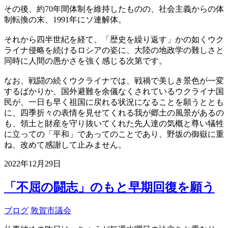
その後、約70年間体制を維持したものの、社会主義からの体
制転換の末、1991年にソ連解体。
それから四半世紀を経て、「歴史を繰り返す」かの如くウク
ライナ侵略を続けるロシアの姿に、大陸の地政学の難しさと
同時に人間の愚かさを強く感じる次第です。
なお、戦闘の続くウクライナでは、戦禍で美しき景色が一変
するばかりか、国外避難を余儀なくされているウクライナ国
民が、一日も早く祖国に戻れる状況になることを願うととも
に、四季折々の表情を見せてくれる我が郷土の風景があるの
も、領土と財産を守り抜いてくれた先人達の気概と尊い犠牲
に立っての「平和」であってのことであり、野坂の御嶽に重
ね、改めて感謝して止みません。
2022年12月29日
「不屈の闘志」のもと早期回復を願う
ブログ
敦賀市議会