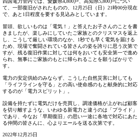
四国電力管内では、愛媛県4,800戸、高知県5,800戸につい
て、一部復旧がされたものの、12月25日（日）21時00分現在
で、あと1日程度を要する見込みとしています。
冒頭、欲しいものは「電気！」と答えたお子さんのことを書
きましたが、楽しみにしていたご家族とのクリスマスを返上
し、こうして厳しい環境のなか、1秒でも早く電気を届ける
ため、現場で奮闘されている皆さんの姿を誇りに思う次第で
すが、残る復旧作業に対しては何をおいても安全第一で進め
られ、無事にご家族のもとに帰られることを願うばかりで
す。
電力の安定供給のみならず、こうした自然災害に対しても
「ライフラインを守る」との高い使命感のもと献身的に対応
するのが「電力スピリット」。
設備を持たずに電気だけを売買し、調達価格が上がれば顧客
を切り離すような、いわゆる新電力と違うのは「プライド」
であり、今なお「早期復旧」の思い一途に各地で対応にあた
る仲間の皆さんに、心よりエールを送る次第です。
2022年12月25日