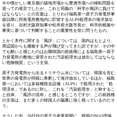
今や懐かしい東京都の築地市場から豊洲市場への移転問題を
巡っての発言でしたが、これと同義の「科学が風評に負けて
はならない」との言葉は、とりわけ福島第一原子力発電所事
故以降に同発電所敷地内に貯留するALPS処理水の海洋放出
を巡り、吉村大阪府知事や松井前大阪市長が、科学的根拠や
事実に基づいて判断することの重要性を世に問うたもの。
とかく本件に関する「風評」については、国内はもとより、
周辺国からも揶揄する声が飛び交ってきた訳ですが、その中
でも酷いと感じたのはお隣韓国の前政権による福島第一原子
力発電所の敷地に保管された汚染処理水は放出してはならな
い危険物質」という主張。
原子力発電所から出るトリチウム水については、韓国を含む
世界の発電所が同様に希釈して海洋放出しているほか、福島
第一においては多核種除去設備（ALPS）で処理された「処
理済水」であるのに対し、これを「汚染処理水」と称するこ
と自体、「風評の流布」と感じるところですが、この前政権
の主張は、まだ多くの韓国人の脳裏に強く残っているのだそ
う。
そうした中、26日付の原子力産業新聞に、韓国のNGO団体