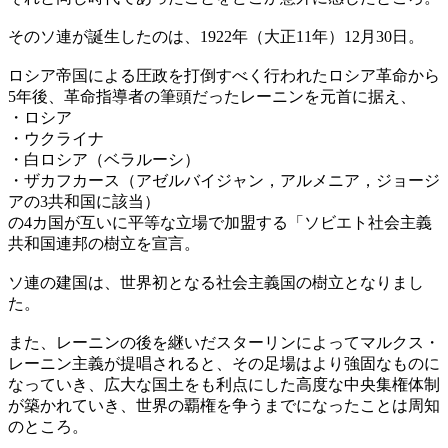
そのソ連が誕生したのは、1922年（大正11年）12月30日。
ロシア帝国による圧政を打倒すべく行われたロシア革命から
5年後、革命指導者の筆頭だったレーニンを元首に据え、
・ロシア
・ウクライナ
・白ロシア（ベラルーシ）
・ザカフカース（アゼルバイジャン，アルメニア，ジョージ
アの3共和国に該当）
の4カ国が互いに平等な立場で加盟する「ソビエト社会主義
共和国連邦の樹立を宣言。
ソ連の建国は、世界初となる社会主義国の樹立となりまし
た。
また、レーニンの後を継いだスターリンによってマルクス・
レーニン主義が提唱されると、その足場はより強固なものに
なっていき、広大な国土をも利点にした高度な中央集権体制
が築かれていき、世界の覇権を争うまでになったことは周知
のところ。