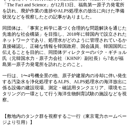
「The Fact and Science」が12月13日、福島第一原子力発電所
を訪れ、廃炉作業の進捗やALPS処理水の放出に向けた準備
状況などを視察したとの記事がありました。
同団体は、「事実と科学に基づく合理的な問題解決を通じた
先進的な社会構築」を目指し、2018年に韓国内で設立された
ネットワークであり、処理水がどのように管理されているか
直接確認し、正確な情報を韓国政府、国会議員、韓国国民に
伝えることを目的に、同団体ディレクターのパク・ギチョル
氏（元韓国水力・原子力会社〈KHNP〉副社長）ら7名が福
島第一原子力発電所を訪れたとのこと。
一行は、1〜4号機全景の他、原子炉建屋内の冷却に伴い発生
する汚染水を浄化処理するALPS、ALPS処理水の海洋放出に
係る設備の建設現場、測定・確認用タンクエリア、環境モニ
タリングの一環として行う海洋生物飼育試験の施設などを視
察。
【敷地内のタンク群を視察するご一行（東京電力ホームペー
ジより引用）】