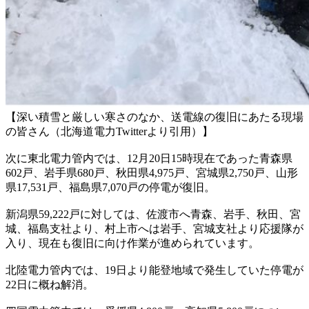
【深い積雪と厳しい寒さのなか、送電線の復旧にあたる現場
の皆さん（北海道電力Twitterより引用）】
次に東北電力管内では、12月20日15時現在であった青森県
602戸、岩手県680戸、秋田県4,975戸、宮城県2,750戸、山形
県17,531戸、福島県7,070戸の停電が復旧。
新潟県59,222戸に対しては、佐渡市へ青森、岩手、秋田、宮
城、福島支社より、村上市へは岩手、宮城支社より応援隊が
入り、現在も復旧に向け作業が進められています。
北陸電力管内では、19日より能登地域で発生していた停電が
22日に概ね解消。