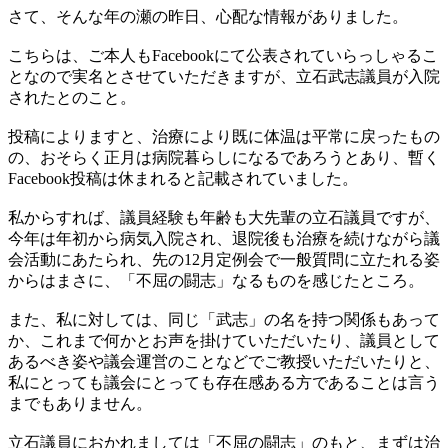
さて、そんな年の瀬の昨日、心配な情報がありました。
こちらは、ご本人もFacebookにて公表されていらっしゃるこ
となので実名とさせていただきますが、立石武志議員が入院
されたとのこと。
投稿によりますと、治療により既に体温は平常に戻ったもの
の、おそらく正月は病院暮らしになるであろうとあり、暫く
Facebook投稿は休まれると記載されていました。
私からすれば、議員経験も年齢も大先輩の立石議員ですが、
今年は年初から病気入院され、退院後も治療を続けながら議
会活動にあたられ、先の12月定例会で一般質問に立たれる姿
からはまさに、「不屈の闘志」なるものを感じたところ。
また、私に対しては、同じ「武志」の名を持つ関係もあって
か、これまで何かとお声を掛けていただいたり、議員として
あるべき姿や議会運営のことなどでご教授いただいたりと、
私にとっても議会にとっても存在感ある方であることは言う
までもありません。
立石議員におかれましては「不屈の闘志」のもと、まずは治