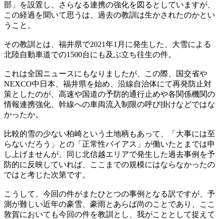
部」を設置し、さらなる連携の強化を図るとしていますが、
この経過を聞いて思うは、過去の教訓は生かされたのかとい
うこと。
その教訓とは、福井県で2021年1月に発生した、大雪による
北陸自動車道での1500台にも及ぶ立ち往生の件。
これは全国ニュースにもなりましたが、この際、国交省や
NEXCO中日本、福井県を始め、沿線自治体にて再発防止対
策としたのが、高速や国道の予防的通行止めや各関係機関の
情報連携強化、幹線への車両流入制限の呼び掛けなどではな
かったか。
比較的雪の少ない柏崎という土地柄もあって、「大事には至
らないだろう」との「正常性バイアス」が働いたとまでは申
し上げませんが、同じ北信越エリアで発生した過去事例を予
防的に反映していれば、ここまでの規模にはならなかったの
ではと考じた次第です。
こうして、今回の件がまたひとつの事例となる訳ですが、予
測が難しい近年の豪雪、豪雨とあらば尚のことであり、ここ
敦賀においても今回の件を教訓とし、我がこととして捉えて