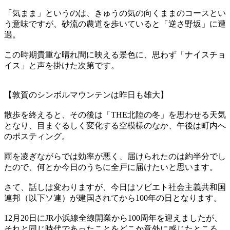
「気まま」というのは、きゅうの気の向くままのコースとい
う意味ですが、砂流の農道を歩いていると「逆さ野坂」に遭
遇。
この時期貴重な晴れ間に映える景色に、思わず「ナイスチョ
イス」と声を掛けた次第です。
【敦賀のシンボルマウンテンは昨日も雄大】
散歩を終えると、その後は「THE北陸の冬」を思わせる天気
となり、目まぐるしく変化する空模様のなか、午後は町内へ
のポスティング。
雨を凌ぎながらでは効率が悪く、届けられたのは約半分でし
たので、何とか今日のうちに全戸に届けたいと思います。
さて、話しは変わりますが、今日はソビエト社会主義共和国
連邦（以下ソ連）が建国されてから100年の日となります。
12月20日にJR小浜線全線開業から100周年を迎えましたが、
それと同じ時代であったことをどこか意外に感じたところ。