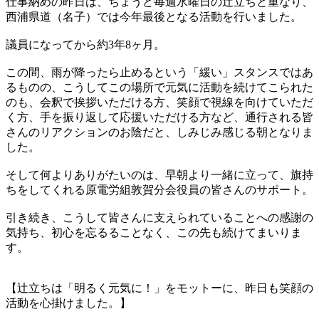
仕事納めの昨日は、ちょうど毎週水曜日の辻立ちと重なり、
西浦県道（名子）では今年最後となる活動を行いました。
議員になってから約3年8ヶ月。
この間、雨が降ったら止めるという「緩い」スタンスではあ
るものの、こうしてこの場所で元気に活動を続けてこられた
のも、会釈で挨拶いただける方、笑顔で視線を向けていただ
く方、手を振り返して応援いただける方など、通行される皆
さんのリアクションのお陰だと、しみじみ感じる朝となりま
した。
そして何よりありがたいのは、早朝より一緒に立って、旗持
ちをしてくれる原電労組敦賀分会役員の皆さんのサポート。
引き続き、こうして皆さんに支えられていることへの感謝の
気持ち、初心を忘るることなく、この先も続けてまいりま
す。
【辻立ちは「明るく元気に！」をモットーに、昨日も笑顔の
活動を心掛けました。】