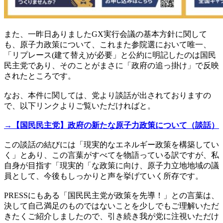
また、一昨日ありましたGX実行会議の基本方針に関して
も、原子力政策について、これまた参院選において唯一、
「リプレース(建て替え)が必要」と公約に明記したのは国民
民主党であり、そのことがまさに「政府の追っ掛け」で反映
されたところです。
なお、本件に関しては、党より談話が出されておりますの
で、以下リンクよりご覧いただければと。
→【国民民主党】政府の新たな原子力政策について（談話）
この談話の結びには「現実的なエネルギー政策を構築してい
く」とあり、この言葉がすべてを物語っている訳ですが、私
自身が目指す「現実的「な政策に向け、原子力立地地域の議
員として、今後もしっかりと声を挙げていく所存です。
PRESSにもある「国民民主党が政策を先導！」との言葉は、
決して自己満足のものではないことを少しでもご理解いただ
きたくご紹介しましたので、引き続き我が党に注視いただけ