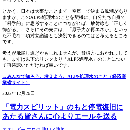
とかく、日本は大事なことまで「空気」で決まる風潮があり
ますが、このALPS処理水のことを契機に、自分たち自身で
「科学的」に思考することにつながれば、放射線も「正しく
怖がる」、さらにその先には、「原子力か再エネか」といっ
た不毛な二項対立議論とも決別できるのではと考えるところ
です。
考えが飛躍し過ぎかもしれませんが、皆様方におかれまして
も、まずは以下のリンクより「ALPS処理水」のことについ
て再確認いただければ幸いです。
→みんなで知ろう。考えよう。ALPS処理水のこと（経済産
業省サイト）
2022年12月26日
「電力スピリット」のもと停電復旧に
あたる皆さんに心よりエールを送る
エネルギー
ブログ
防犯／防災