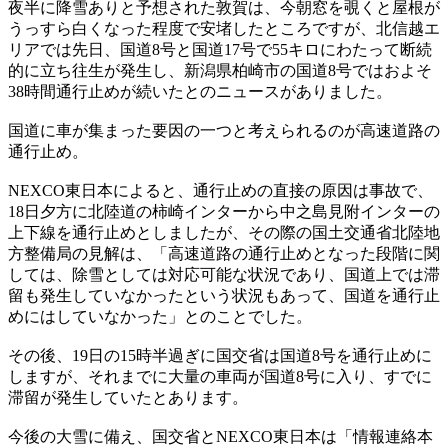
夜半に降雪ありと予想された敦賀は、今朝窓を覗くと屋根が
うっすら白くなった程度で安堵したところですが、北信越エ
リアでは先日、国道8号と国道17号で55キロにわたって断続
的に立ち往生が発生し、新潟県柏崎市の国道8号ではおよそ
38時間通行止めが続いたとのニュースがありました。
国道に車が集まった要因の一つと考えられるのが高速道路の
通行止め。
NEXCO東日本によると、通行止めの直接の原因は事故で、
18日夕方に北陸道の柿崎インターから中之島見附インターの
上下線を通行止めとしましたが、その際の国土交通省北陸地
方整備局の見解は、「高速道路の通行止めとなった段階に関
しては、除雪としては対応可能な状況であり、国道上では滞
留も発生していなかったという状況もあって、国道を通行止
めにはしていなかった」とのことでした。
その後、19日の15時半過ぎに国交省は国道8号を通行止めに
しますが、それまでに大量の車両が国道8号に入り、すでに
滞留が発生していたとあります。
今後の大雪に備え、国交省とNEXCO東日本は「情報連絡本