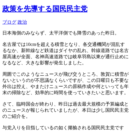
政策を先導する国民民主党
ブログ
政治
日本海側のみならず、太平洋側でも降雪のあった昨日。
名古屋では10cmを超える積雪となり、各交通機関が混乱す
るなか、新幹線など鉄道はダイヤの乱れ、幹線道路では名古
屋高速が全面、名神高速道路では岐阜羽島以東が通行止めに
なるなど、大きな影響が発生しました。
周囲でこのようなニュースが飛び交うところ、敦賀に積雪が
ないというのが不思議なくらいですが、この日曜日も不要な
外出は控え、やまたけニュースの原稿作成や何といっても年
末の掃除など、効率的に時間を使っていきたいと思います。
さて、臨時国会が終わり、昨日は過去最大規模の予算編成と
のニュースが報じられていましたが、本日は少し国民民主党
のご紹介を。
与党入りを目指しているの如く揶揄される国民民主党です