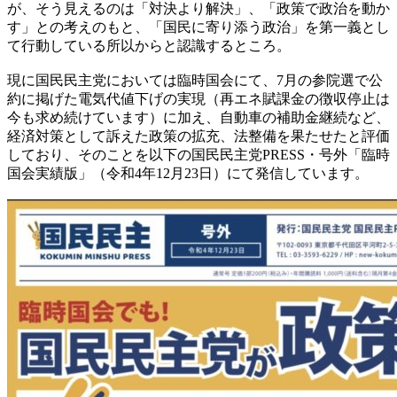
が、そう見えるのは「対決より解決」、「政策で政治を動か
す」との考えのもと、「国民に寄り添う政治」を第一義とし
て行動している所以からと認識するところ。
現に国民民主党においては臨時国会にて、7月の参院選で公
約に掲げた電気代値下げの実現（再エネ賦課金の徴収停止は
今も求め続けています）に加え、自動車の補助金継続など、
経済対策として訴えた政策の拡充、法整備を果たせたと評価
しており、そのことを以下の国民民主党PRESS・号外「臨時
国会実績版」（令和4年12月23日）にて発信しています。