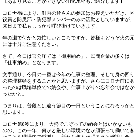
【あまり見ることができない消化水栓もご紹介します】
コロナ禍により、町内の皆さんの参加はお控えいただき、区
役員と防災部・防犯部メンバーのみの活動としていますが、
30日まで私もしっかり呼び掛けていきます。
年の瀬で何かと気忙しいところですが、皆様もどうぞ火の元
には十分ご注意ください。
さて、今日は官公庁では「御用納め」、民間企業の多くは
「仕事納め」となります。
文字通り、今日の一番は今年の仕事の整理、そして身の回り
の整理整頓をすることかと思いますが、さらにコロナ前にあ
ったのは職場単位での納会や、仕事上がりの忘年会ではなか
ったかと。
つまりは、普段とは違う節目の一日ということになろうかと
思います。
コロナ第8波により、大勢でこぞっての納会とはいかないも
のの、この一年、何かと厳しい環境のなか頑張って働いてき
たことを職場内で感謝し、新たな年も頑張ろうと確認し合