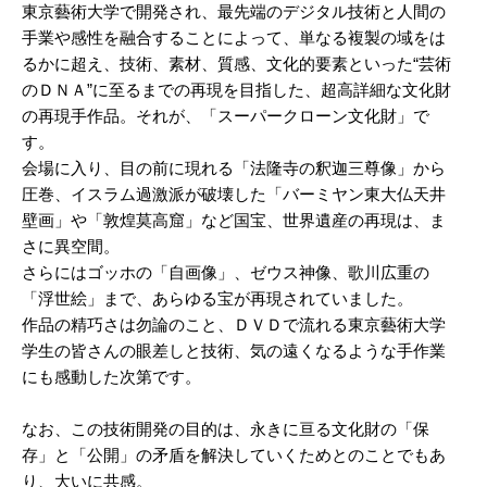
東京藝術大学で開発され、最先端のデジタル技術と人間の
手業や感性を融合することによって、単なる複製の域をは
るかに超え、技術、素材、質感、文化的要素といった“芸術
のＤＮＡ”に至るまでの再現を目指した、超高詳細な文化財
の再現手作品。それが、「スーパークローン文化財」で
す。
会場に入り、目の前に現れる「法隆寺の釈迦三尊像」から
圧巻、イスラム過激派が破壊した「バーミヤン東大仏天井
壁画」や「敦煌莫高窟」など国宝、世界遺産の再現は、ま
さに異空間。
さらにはゴッホの「自画像」、ゼウス神像、歌川広重の
「浮世絵」まで、あらゆる宝が再現されていました。
作品の精巧さは勿論のこと、ＤＶＤで流れる東京藝術大学
学生の皆さんの眼差しと技術、気の遠くなるような手作業
にも感動した次第です。
なお、この技術開発の目的は、永きに亘る文化財の「保
存」と「公開」の矛盾を解決していくためとのことでもあ
り、大いに共感。