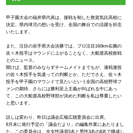
甲子園大会の福井県代表は、接戦を制した敦賀気比高校に
決定。県内球児の想いを受け、全国の舞台での活躍を祈念
いたします。
また、注目の岩手県大会決勝では、プロ注目160km右腕の
佐々木投手はマウンドに上がることなく、大船渡高校敗戦
とのニュース。
聞けば、監督のみならずチームメイトまでもが、連戦連投
の佐々木投手を気遣っての判断とか。ただでさえ、佐々木
投手を甲子園のマウンドで見たいという全国の高校野球フ
ァンの期待、さらには勝利至上主義が叫ばれる中にあっ
て、この大船渡高校野球部が決めた判断を私は尊重したい
と思います。
話しは変わり、昨日は議会広報広聴委員会に出席。
8月末に発行予定の「議会だより」の編集作業にあたりまし
た。この委員会は、全女性議員5名と男性3名の8名で構成し