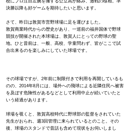
校にプロ注目左腕を擁する公立高が絡み、激戦の様相。準
決勝以降も好ゲームを期待したいと思います。
さて、昨日は敦賀市営野球場に足を運びました。
敦賀商業時代からの歴史があり、一巡前の福井国体で野球
競技が開催された本球場は、敦賀人にとっての野球の聖
地。ひと昔前は、一般、高校、学童問わず、皆がここで試
合出来るのを楽しみにしていた球場です。
その球場ですが、2年前に制限付きで利用を再開しているも
のの、2014年8月には、場外への飛球による近隣住民へ被害
を及ぼす危険性があるなどとして利用中止が続いていたと
いう経過があります。
球場を覗くと、敦賀高校時代に野球部の監督をされていた
先生がおられ、週3回管理に来られているとのこと。その
後、球場のスタンドで昔話も含めて現状をお伺いしまし