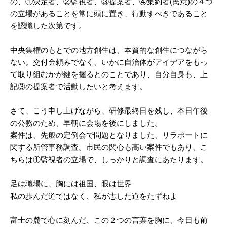
の、①決定者、②監視者、③提案者、④集約者(民意)の４つ
の立場があることを常に頭に置き、行動すべきであること
を認識した次第です。
中央集権のもとでの地方創生は、本質的な創生につながら
ない。交付金頼みでなく、いかに自治体がアイデアをもっ
て取り組むかが鍵を握るとのことであり、自分自身も、上
記③の提案者で活動したいと考えます。
さて、こう申し上げながら、研修最終日を残し、本日午後
の公務のため、早朝に会場を後にしました。
案件は、先般の定例会で問題となりました、リラポートに
関する所管事務調査。市民の関心も高い案件でもあり、こ
ちらは①監視者の立場で、しっかりと調査にあたります。
足は職場に、胸には祖国、眼は世界
私の歩んだ道ではなく、私が志した道をたずねよ
富士の麓で心に刻んだ、この２つの言葉を胸に、今日も前