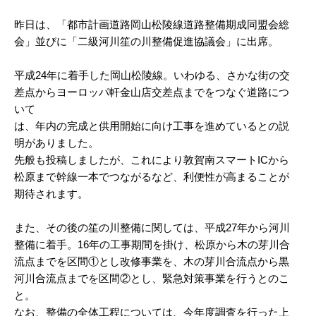
昨日は、「都市計画道路岡山松陵線道路整備期成同盟会総
会」並びに「二級河川笙の川整備促進協議会」に出席。
平成24年に着手した岡山松陵線。いわゆる、さかな街の交
差点からヨーロッパ軒金山店交差点までをつなぐ道路につ
いて
は、年内の完成と供用開始に向け工事を進めているとの説
明がありました。
先般も投稿しましたが、これにより敦賀南スマートICから
松原まで幹線一本でつながるなど、利便性が高まることが
期待されます。
また、その後の笙の川整備に関しては、平成27年から河川
整備に着手。16年の工事期間を掛け、松原から木の芽川合
流点までを区間①とし改修事業を、木の芽川合流点から黒
河川合流点までを区間②とし、緊急対策事業を行うとのこ
と。
なお、整備の全体工程については、今年度調査を行った上