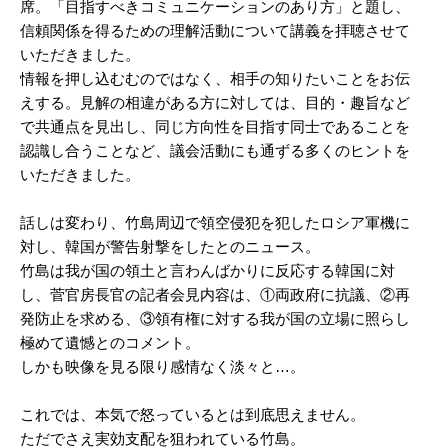
席。「目指すべきコミュニケーションのあり方」と題し、
信頼関係を得るための理解活動について講義を拝聴させて
いただきました。
情報を押し込むむのではなく、相手の知りたいことをお伝
えする。見解の相違がある方に対しては、目的・趣旨など
で共通点を見出し、同じ方向性を目指す同士であることを
認識し合うことなど、議会活動にも通ずる多くのヒントを
いただきました。
話しは変わり、竹島周辺で領空侵犯を犯したロシア軍機に
対し、韓国が警告射撃をしたとのニュース。
竹島は我が国の領土と言わんばかりに反応する韓国に対
し、菅官房長官の記者会見内容は、①両政府に抗議、②再
発防止を求める、③領有権に対する我が国の立場に照らし
極めて遺憾とのコメント。
しかも映像を見る限り感情なく淡々と…。
これでは、本気で怒っているとは到底思えません。
ただでさえ実効支配を狙われている竹島。