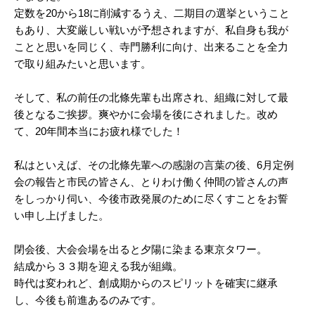
定数を20から18に削減するうえ、二期目の選挙ということ
もあり、大変厳しい戦いが予想されますが、私自身も我が
ことと思いを同じく、寺門勝利に向け、出来ることを全力
で取り組みたいと思います。
そして、私の前任の北條先輩も出席され、組織に対して最
後となるご挨拶。爽やかに会場を後にされました。改め
て、20年間本当にお疲れ様でした！
私はといえば、その北條先輩への感謝の言葉の後、6月定例
会の報告と市民の皆さん、とりわけ働く仲間の皆さんの声
をしっかり伺い、今後市政発展のために尽くすことをお誓
い申し上げました。
閉会後、大会会場を出ると夕陽に染まる東京タワー。
結成から３３期を迎える我が組織。
時代は変われど、創成期からのスピリットを確実に継承
し、今後も前進あるのみです。