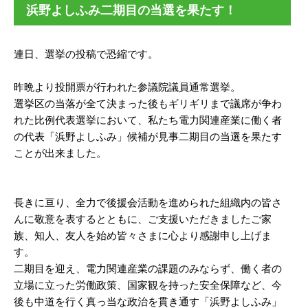
浜野よしふみ二期目の当選を果たす！
連日、選挙の投稿で恐縮です。
昨晩より投開票が行われた参議院議員通常選挙。
選挙区の当落が全て決まった後もギリギリまで議席が争わ
れた比例代表選挙において、私たち電力関連産業に働く者
の代表「浜野よしふみ」候補が見事二期目の当選を果たす
ことが出来ました。
長きに亘り、全力で後援会活動を進められた組織内の皆さ
んに敬意を表するとともに、ご支援いただきましたご家
族、知人、友人を始め皆々さまに心より感謝申し上げま
す。
二期目を迎え、電力関連産業の課題のみならず、働く者の
立場に立った労働政策、国家観を持った安全保障など、今
後も中道を行く真っ当な政治を貫き通す「浜野よしふみ」