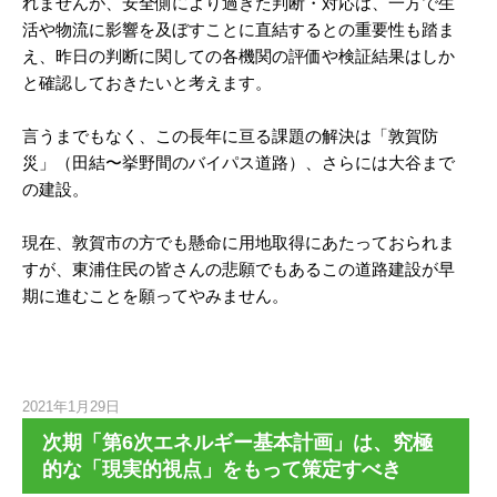
れませんが、安全側により過ぎた判断・対応は、一方で生
活や物流に影響を及ぼすことに直結するとの重要性も踏ま
え、昨日の判断に関しての各機関の評価や検証結果はしか
と確認しておきたいと考えます。
言うまでもなく、この長年に亘る課題の解決は「敦賀防
災」（田結〜挙野間のバイパス道路）、さらには大谷まで
の建設。
現在、敦賀市の方でも懸命に用地取得にあたっておられま
すが、東浦住民の皆さんの悲願でもあるこの道路建設が早
期に進むことを願ってやみません。
2021年1月29日
次期「第6次エネルギー基本計画」は、究極
的な「現実的視点」をもって策定すべき