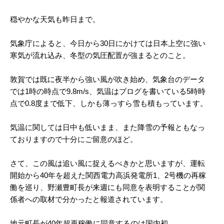
穏やかな天気も昨日まで。
気象庁によると、今日から30日にかけては日本上空に強い
寒気が流れ込み、冬型の気圧配置が強まるとのこと。
敦賀では既に夜半から強い風が吹き始め、気象台のデータ
では1時の時点で9.8m/s、気温はブログを書いている5時時
点で0.8度まで低下、しかも薄っすら雪も積もっています。
気温に関しては日中も低いまま、また降雪の予報ともなっ
ておりますので十分にご留意のほど。
さて、この風は追い風に捉えるべきかと思いますが、運転
開始から40年を超えた関西電力高浜発電所1、2号機の再稼
働を巡り、野瀬豊町長が来週にも同意を表明することが関
係者への取材で分かったと報道されています。
地元町長が40年超再稼働に同意するのは国内初。