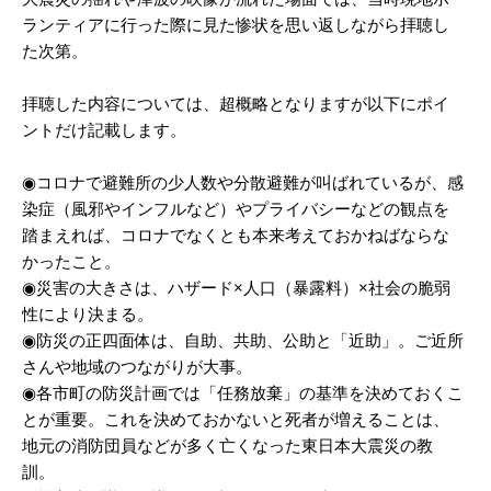
ランティアに行った際に見た惨状を思い返しながら拝聴し
た次第。
拝聴した内容については、超概略となりますが以下にポイ
ントだけ記載します。
◉コロナで避難所の少人数や分散避難が叫ばれているが、感
染症（風邪やインフルなど）やプライバシーなどの観点を
踏まえれば、コロナでなくとも本来考えておかねばならな
かったこと。
◉災害の大きさは、ハザード×人口（暴露料）×社会の脆弱
性により決まる。
◉防災の正四面体は、自助、共助、公助と「近助」。ご近所
さんや地域のつながりが大事。
◉各市町の防災計画では「任務放棄」の基準を決めておくこ
とが重要。これを決めておかないと死者が増えることは、
地元の消防団員などが多く亡くなった東日本大震災の教
訓。