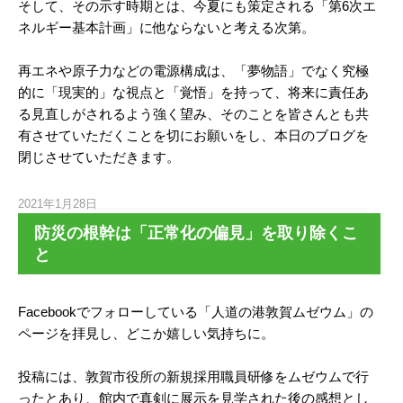
そして、その示す時期とは、今夏にも策定される「第6次エ
ネルギー基本計画」に他ならないと考える次第。
再エネや原子力などの電源構成は、「夢物語」でなく究極
的に「現実的」な視点と「覚悟」を持って、将来に責任あ
る見直しがされるよう強く望み、そのことを皆さんとも共
有させていただくことを切にお願いをし、本日のブログを
閉じさせていただきます。
2021年1月28日
防災の根幹は「正常化の偏見」を取り除くこ
と
Facebookでフォローしている「人道の港敦賀ムゼウム」の
ページを拝見し、どこか嬉しい気持ちに。
投稿には、敦賀市役所の新規採用職員研修をムゼウムで行
ったとあり、館内で真剣に展示を見学された後の感想とし