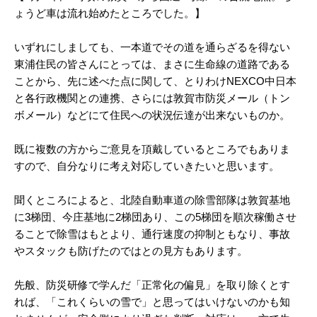
ょうど車は流れ始めたところでした。】
いずれにしましても、一本道でその道を通らざるを得ない
東浦住民の皆さんにとっては、まさに生命線の道路である
ことから、先に述べた点に関して、とりわけNEXCO中日本
と各行政機関との連携、さらには敦賀市防災メール（トン
ボメール）などにて住民への状況伝達が出来ないものか。
既に複数の方からご意見を頂戴しているところでもありま
すので、自分なりに考え対応していきたいと思います。
聞くところによると、北陸自動車道の除雪部隊は敦賀基地
に3梯団、今庄基地に2梯団あり、この5梯団を順次稼働させ
ることで除雪はもとより、通行速度の抑制ともなり、事故
やスタックも防げたのではとの見方もあります。
先般、防災研修で学んだ「正常化の偏見」を取り除くとす
れば、「これくらいの雪で」と思ってはいけないのかも知