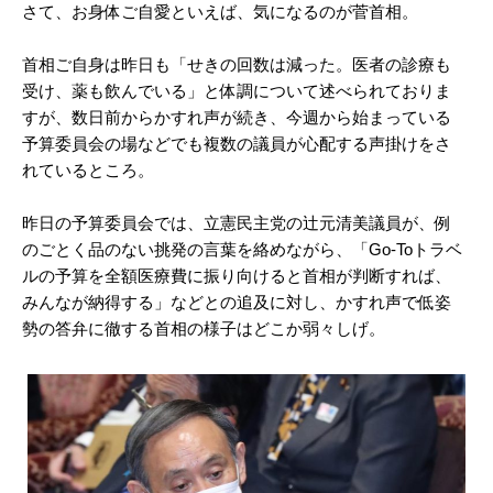
さて、お身体ご自愛といえば、気になるのが菅首相。
首相ご自身は昨日も「せきの回数は減った。医者の診療も
受け、薬も飲んでいる」と体調について述べられておりま
すが、数日前からかすれ声が続き、今週から始まっている
予算委員会の場などでも複数の議員が心配する声掛けをさ
れているところ。
昨日の予算委員会では、立憲民主党の辻元清美議員が、例
のごとく品のない挑発の言葉を絡めながら、「Go-Toトラベ
ルの予算を全額医療費に振り向けると首相が判断すれば、
みんなが納得する」などとの追及に対し、かすれ声で低姿
勢の答弁に徹する首相の様子はどこか弱々しげ。