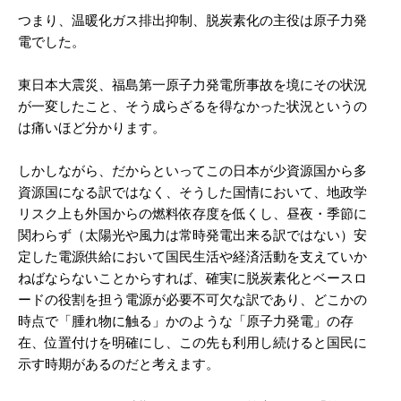
つまり、温暖化ガス排出抑制、脱炭素化の主役は原子力発
電でした。
東日本大震災、福島第一原子力発電所事故を境にその状況
が一変したこと、そう成らざるを得なかった状況というの
は痛いほど分かります。
しかしながら、だからといってこの日本が少資源国から多
資源国になる訳ではなく、そうした国情において、地政学
リスク上も外国からの燃料依存度を低くし、昼夜・季節に
関わらず（太陽光や風力は常時発電出来る訳ではない）安
定した電源供給において国民生活や経済活動を支えていか
ねばならないことからすれば、確実に脱炭素化とベースロ
ードの役割を担う電源が必要不可欠な訳であり、どこかの
時点で「腫れ物に触る」かのような「原子力発電」の存
在、位置付けを明確にし、この先も利用し続けると国民に
示す時期があるのだと考えます。