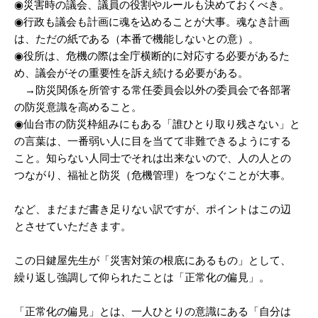
◉災害時の議会、議員の役割やルールも決めておくべき。
◉行政も議会も計画に魂を込めることが大事。魂なき計画
は、ただの紙である（本番で機能しないとの意）。
◉役所は、危機の際は全庁横断的に対応する必要があるた
め、議会がその重要性を訴え続ける必要がある。
→防災関係を所管する常任委員会以外の委員会で各部署
の防災意識を高めること。
◉仙台市の防災枠組みにもある「誰ひとり取り残さない」と
の言葉は、一番弱い人に目を当てて非難できるようにする
こと。知らない人同士でそれは出来ないので、人の人との
つながり、福祉と防災（危機管理）をつなぐことが大事。
など、まだまだ書き足りない訳ですが、ポイントはこの辺
とさせていただきます。
この日鍵屋先生が「災害対策の根底にあるもの」として、
繰り返し強調して仰られたことは「正常化の偏見」。
「正常化の偏見」とは、一人ひとりの意識にある「自分は