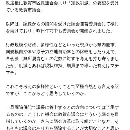
改選後に敦賀市区長連合会より「定数削減」の要望を受け
ている敦賀市議会。
以降は、議長からの諮問を受けた議会運営委員会にて検討
を続けており、昨日午前中も委員会が開催されました。
行政規模や財政、多様性などといった視点から県内他市、
同規模自治体や原子力立地自治体との比較をしたうえで、
各会派（無所属含む）の定数に対する考えを持ち寄りまし
たが、削減もあれば現状維持、増員まで導いた答えはマチ
マチ。
これこそ考えの多様性ということで至極当然とも言える訳
ですが、ここからどう思考していくのか。
一旦両論併記で議長に答申するとの方向については了承す
るものの、こうした機会に敦賀市議会はどういう議会を目
指していくのか、さらに議会改革に取り組むことなど、そ
もそもの議会のあり方を議論することが大切なことと思い