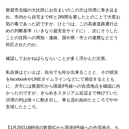
敦賀市北端の大比田にお住まいのこの方は渋滞に巻き込ま
れ、市内から自宅まで何と2時間を要したとのことで大変お
気の毒であった訳ですが、ひとつは、この高速道路通行止
めの判断基準（いきなり超安全サイドに）、次にそうした
ことの住民への周知・連絡、国や県・市との連携などどう
対応されたのか。
確認しておかねばらならいことが多く浮かんだ次第。
私自身はといえば、自分でも何か出来ることと、その状況
をfacebookやLINEタイムラインなどにて発信するととも
に、夕方には敦賀ICから国道8号線への合流地点を確認に向
かったのですが、きらめきスタジアム近辺まで伸びていた
渋滞の列は徐々に動き出し、車も流れ始めたところでやや
安堵したところ。
【1月29日16時頃の敦賀ICから国道8号線への合流地点。ち