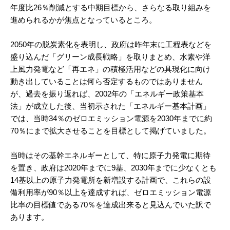
年度比26％削減とする中期目標から、さらなる取り組みを
進められるかが焦点となっているところ。
2050年の脱炭素化を表明し、政府は昨年末に工程表などを
盛り込んだ「グリーン成長戦略」を取りまとめ、水素や洋
上風力発電など「再エネ」の積極活用などの具現化に向け
動き出していることは何ら否定するものではありません
が、過去を振り返れば、2002年の「エネルギー政策基本
法」が成立した後、当初示された「エネルギー基本計画」
では、当時34％のゼロエミッション電源を2030年までに約
70％にまで拡大させることを目標として掲げていました。
当時はその基幹エネルギーとして、特に原子力発電に期待
を置き、政府は2020年までに9基、2030年までに少なくとも
14基以上の原子力発電所を新増設する計画で、これらの設
備利用率が90％以上を達成すれば、ゼロエミッション電源
比率の目標値である70％を達成出来ると見込んでいた訳で
あります。