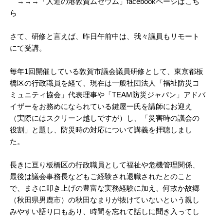
→→→「人道の港敦賀ムゼウム」facebookページはこち
ら
さて、研修と言えば、昨日午前中は、我々議員もリモート
にて受講。
毎年1回開催している敦賀市議会議員研修として、東京都板
橋区の行政職員を経て、現在は一般社団法人「福祉防災コ
ミュニティ協会」代表理事や「TEAM防災ジャパン」アドバ
イザーをお務めになられている鍵屋一氏を講師にお迎え
（実際にはスクリーン越しですが）し、「災害時の議会の
役割」と題し、防災時の対応について講義を拝聴しまし
た。
長きに亘り板橋区の行政職員として福祉や危機管理関係、
最後は議会事務長などもご経験され退職されたとのこと
で、まさに叩き上げの豊富な実務経験に加え、何故か故郷
（秋田県男鹿市）の秋田なまりが抜けていないという親し
みやすい語り口もあり、時間を忘れて話しに聞き入ってし