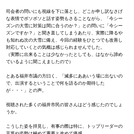
司会者の問いにも視線を下に落とし、どこか申し訳なさげ
な表情でボソボソと話す姿勢もさることながら、「今シー
ズンの大雪に対策は間に合うのか？」との問いに「今シー
ズンですか？」と聞き直してしまうあたり、実際に降るや
も知れぬ次の大雪に備え、今回の経験をひとつでも改善し
対応していくとの気概は感じられませんでした。
（実際に出来ることは少なかったとしても、はなから諦め
ているように聞こえましたので）
とある福井市議の方曰く、「滅多にああいう場に出ないの
で、出演するということで何を語るのか期待した
が・・・」との声。
視聴された多くの福井市民の皆さんはどう感じたのでしょ
うか。
こうした姿を拝見し、有事の際は特に、トップリーダーの
言葉や姿勢は極めて重要と改めて痛感。