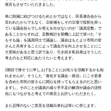
発言もさせていただきました。
単に削減に結びつけるためとかではなく、区長連合会から
言われたからでもなく、立候補をしその立場で役割を担っ
ている議会自らでしか答えを出せないのが「議員定数」で
あることからすれば、定数検討を契機に上記で述べた「そ
もそも論」を議員同士で議論し、議会はもとより市民の皆
さんと共有することによって議会力を向上させることにこ
そ意味があると思う訳であり、引き続き私自身はそうした
考えのもと対応にあたりたいと考えます。
1期目で偉そうに申し上げることにお叱りを頂戴するかも知
れませんが、そうした「進化する議会・政治」にこそ若者
を含めた市民の皆さんに関心を持ってもらえるのだと思い
ますし、そのことが議員の成り手不足の解消や議会の活性
化にもつながると考えての発言とお許しいただきたく。
また忌憚のないご意見を頂戴出来れば幸いに存じます。