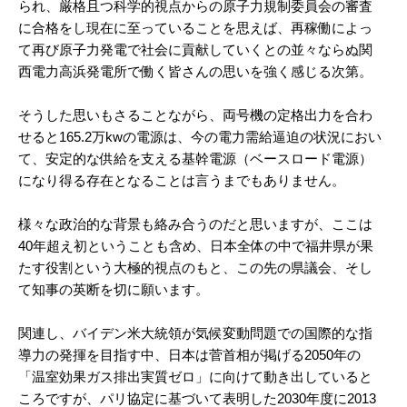
られ、厳格且つ科学的視点からの原子力規制委員会の審査
に合格をし現在に至っていることを思えば、再稼働によっ
て再び原子力発電で社会に貢献していくとの並々ならぬ関
西電力高浜発電所で働く皆さんの思いを強く感じる次第。
そうした思いもさることながら、両号機の定格出力を合わ
せると165.2万kwの電源は、今の電力需給逼迫の状況におい
て、安定的な供給を支える基幹電源（ベースロード電源）
になり得る存在となることは言うまでもありません。
様々な政治的な背景も絡み合うのだと思いますが、ここは
40年超え初ということも含め、日本全体の中で福井県が果
たす役割という大極的視点のもと、この先の県議会、そし
て知事の英断を切に願います。
関連し、バイデン米大統領が気候変動問題での国際的な指
導力の発揮を目指す中、日本は菅首相が掲げる2050年の
「温室効果ガス排出実質ゼロ」に向けて動き出していると
ころですが、パリ協定に基づいて表明した2030年度に2013