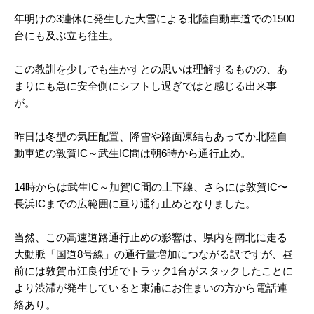
年明けの3連休に発生した大雪による北陸自動車道での1500
台にも及ぶ立ち往生。
この教訓を少しでも生かすとの思いは理解するものの、あ
まりにも急に安全側にシフトし過ぎではと感じる出来事
が。
昨日は冬型の気圧配置、降雪や路面凍結もあってか北陸自
動車道の敦賀IC～武生IC間は朝6時から通行止め。
14時からは武生IC～加賀IC間の上下線、さらには敦賀IC〜
長浜ICまでの広範囲に亘り通行止めとなりました。
当然、この高速道路通行止めの影響は、県内を南北に走る
大動脈「国道8号線」の通行量増加につながる訳ですが、昼
前には敦賀市江良付近でトラック1台がスタックしたことに
より渋滞が発生していると東浦にお住まいの方から電話連
絡あり。