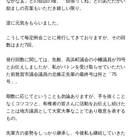
なかなぁ」との会話の後、「頑張ってね」とのあたたかい
励ましの言葉もいただき嬉しい限り。
逆に元気をもらいました。
こうして毎定例会ごとに発行してきておりますが、その回
数はまだ7回。
発行回数に関しては、先般、高浜町議会の小幡議員が70号
とお伝えしましたが、私がバトンを受け取らせていただい
た前敦賀市議会議員の北條正先輩の最終号は何と「75
号」。
期数に応じてということも勿論ありますが、手を抜くこと
なくコツコツと、有権者の皆さんに活動をお伝えし続けた
ことは地方議員として大変大事なことであり敬意を表する
もの。
先輩方の姿勢をしっかり継承し、今後私も継続していきた