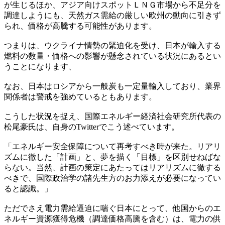
が生じるほか、アジア向けスポットＬＮＧ市場から不足分を
調達しようにも、天然ガス需給の厳しい欧州の動向に引きず
られ、価格が高騰する可能性があります。
つまりは、ウクライナ情勢の緊迫化を受け、日本が輸入する
燃料の数量・価格への影響が懸念されている状況にあるとい
うことになります、
なお、日本はロシアから一般炭も一定量輸入しており、業界
関係者は警戒を強めているともあります。
こうした状況を捉え、国際エネルギー経済社会研究所代表の
松尾豪氏は、自身のTwitterでこう述べています。
「エネルギー安全保障について再考すべき時が来た。リアリ
ズムに徹した「計画」と、夢を描く「目標」を区別せねばな
らない。当然、計画の策定にあたってはリアリズムに徹する
べきで、国際政治学の諸先生方のお力添えが必要になってい
ると認識。」
ただでさえ電力需給逼迫に喘ぐ日本にとって、他国からのエ
ネルギー資源獲得危機（調達価格高騰を含む）は、電力の供