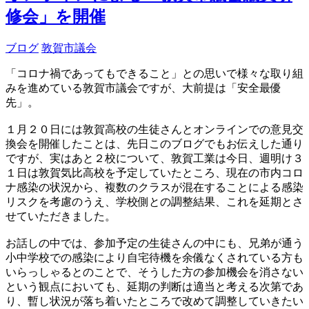
修会」を開催
ブログ
敦賀市議会
「コロナ禍であってもできること」との思いで様々な取り組
みを進めている敦賀市議会ですが、大前提は「安全最優
先」。
１月２０日には敦賀高校の生徒さんとオンラインでの意見交
換会を開催したことは、先日このブログでもお伝えした通り
ですが、実はあと２校について、敦賀工業は今日、週明け３
１日は敦賀気比高校を予定していたところ、現在の市内コロ
ナ感染の状況から、複数のクラスが混在することによる感染
リスクを考慮のうえ、学校側との調整結果、これを延期とさ
せていただきました。
お話しの中では、参加予定の生徒さんの中にも、兄弟が通う
小中学校での感染により自宅待機を余儀なくされている方も
いらっしゃるとのことで、そうした方の参加機会を消さない
という観点においても、延期の判断は適当と考える次第であ
り、暫し状況が落ち着いたところで改めて調整していきたい