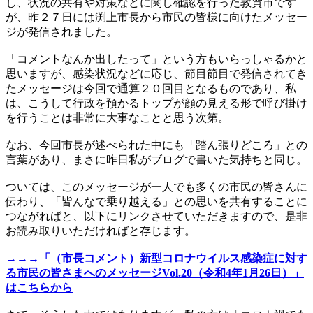
し、状況の共有や対策などに関し確認を行った敦賀市です
が、昨２７日には渕上市長から市民の皆様に向けたメッセー
ジが発信されました。
「コメントなんか出したって」という方もいらっしゃるかと
思いますが、感染状況などに応じ、節目節目で発信されてき
たメッセージは今回で通算２０回目となるものであり、私
は、こうして行政を預かるトップが顔の見える形で呼び掛け
を行うことは非常に大事なことと思う次第。
なお、今回市長が述べられた中にも「踏ん張りどころ」との
言葉があり、まさに昨日私がブログで書いた気持ちと同じ。
ついては、このメッセージが一人でも多くの市民の皆さんに
伝わり、「皆んなで乗り越える」との思いを共有することに
つながればと、以下にリンクさせていただきますので、是非
お読み取りいただければと存じます。
→→→「（市長コメント）新型コロナウイルス感染症に対す
る市民の皆さまへのメッセージVol.20（令和4年1月26日）」
はこちらから