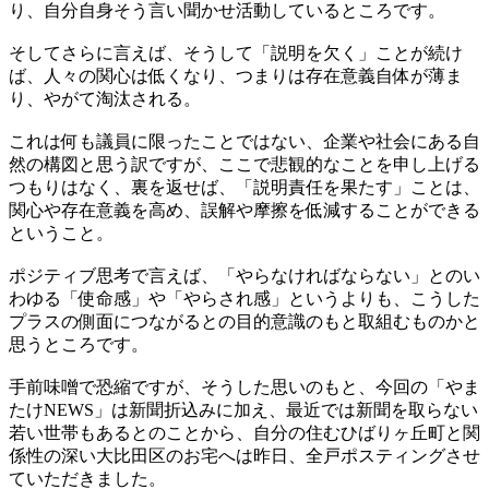
り、自分自身そう言い聞かせ活動しているところです。
そしてさらに言えば、そうして「説明を欠く」ことが続け
ば、人々の関心は低くなり、つまりは存在意義自体が薄ま
り、やがて淘汰される。
これは何も議員に限ったことではない、企業や社会にある自
然の構図と思う訳ですが、ここで悲観的なことを申し上げる
つもりはなく、裏を返せば、「説明責任を果たす」ことは、
関心や存在意義を高め、誤解や摩擦を低減することができる
ということ。
ポジティブ思考で言えば、「やらなければならない」とのい
わゆる「使命感」や「やらされ感」というよりも、こうした
プラスの側面につながるとの目的意識のもと取組むものかと
思うところです。
手前味噌で恐縮ですが、そうした思いのもと、今回の「やま
たけNEWS」は新聞折込みに加え、最近では新聞を取らない
若い世帯もあるとのことから、自分の住むひばりヶ丘町と関
係性の深い大比田区のお宅へは昨日、全戸ポスティングさせ
ていただきました。