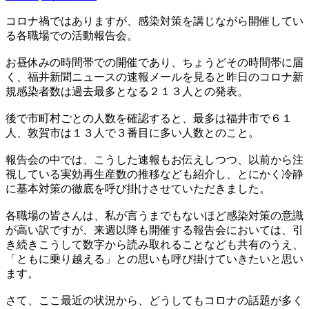
コロナ禍ではありますが、感染対策を講じながら開催してい
る各職場での活動報告会。
お昼休みの時間帯での開催であり、ちょうどその時間帯に届
く、福井新聞ニュースの速報メールを見ると昨日のコロナ新
規感染者数は過去最多となる２１３人との発表。
後で市町村ごとの人数を確認すると、最多は福井市で６１
人、敦賀市は１３人で３番目に多い人数とのこと。
報告会の中では、こうした速報もお伝えしつつ、以前から注
視している実効再生産数の推移なども紹介し、とにかく冷静
に基本対策の徹底を呼び掛けさせていただきました。
各職場の皆さんは、私が言うまでもないほど感染対策の意識
が高い訳ですが、来週以降も開催する報告会においては、引
き続きこうして数字から読み取れることなども共有のうえ、
「ともに乗り越える」との思いも呼び掛けていきたいと思い
ます。
さて、ここ最近の状況から、どうしてもコロナの話題が多く