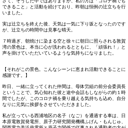
さて、そうした中ではありますが、私の方は「コロナ禍でも
できること」と活動を続けており、昨朝は恒例の辻立ちを行
いました。
実は辻立ちを終えた後、天気は一気に下り坂となったのです
が、辻立ちの時間中は見事な晴天。
７時過ぎ、朝焼けに染まる空と徐々に朝日に照らされる敦賀
湾の景色は、本当に心が洗われるとともに、「頑張れ！」と
声を掛けていただいているような気持ちになりました。
【それがこの景色。こんなシーンに恵まれ活動できることに
感謝です。】
昨日、一緒に立ってくれた仲間は、母体労組の前分会委員長
ということで、気心知れた彼と途中会話もしながらの約１時
間でしたが、このコロナ禍を乗り越える気持ちも込め、自分
なりに元気に挨拶をさせていただきました。
私が立っている西浦地区の名子（なご）を通過する車は、日
本原電敦賀発電所、原子力研究開発機構ふげん・もんじゅ、
関西電力美浜発電所と原子力関係で従事される通勤者の方が