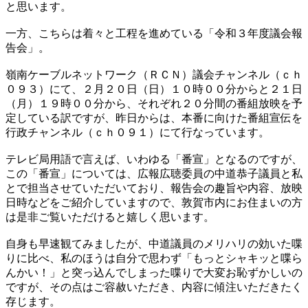
と思います。
一方、こちらは着々と工程を進めている「令和３年度議会報
告会」。
嶺南ケーブルネットワーク（ＲＣＮ）議会チャンネル（ｃｈ
０９３）にて、２月２０日（日）１０時００分からと２１日
（月）１９時００分から、それぞれ２０分間の番組放映を予
定している訳ですが、昨日からは、本番に向けた番組宣伝を
行政チャンネル（ｃｈ０９１）にて行なっています。
テレビ局用語で言えば、いわゆる「番宣」となるのですが、
この「番宣」については、広報広聴委員の中道恭子議員と私
とで担当させていただいており、報告会の趣旨や内容、放映
日時などをご紹介していますので、敦賀市内にお住まいの方
は是非ご覧いただけると嬉しく思います。
自身も早速観てみましたが、中道議員のメリハリの効いた喋
りに比べ、私のほうは自分で思わず「もっとシャキッと喋ら
んかい！」と突っ込んでしまった喋りで大変お恥ずかしいの
ですが、その点はご容赦いただき、内容に傾注いただきたく
存じます。