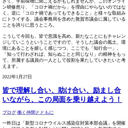
さて、手前味噌に聞こえるかもしれませんが、このオンライ
ン研修然り、「コロナ禍だから」を理由にやらないのではな
く、逆に「コロナ禍であってもできること」と様々な取組み
にトライする、議会事務局を含めた敦賀市議会に属している
ことを誇りに思うところ。
こうして今回も、皆で意識を高め、新たなことにもチャレン
ジしていこうということですので、そうした議会の風土、環
境にあることを嬉しく感じつつ、ここでも「知行合一」、
「知って行わざれば、知らぬことと同じなり」の精神をもっ
て、所属する議員の一人として役割を果たしていきたいと考
えます。
2022年1月27日
皆で理解し合い、助け合い、励まし合
いながら、この局面を乗り越えよう！
ブログ
働く仲間とともに
一昨日は「新型コロナウイルス感染症対策本部会議」を開催