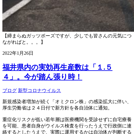
【締まらぬガッツポーズですが、少しでも皆さんの元気につ
ながればと。。。】
2022年1月26日
福井県内の実効再生産数は「１.５
４」。今が踏ん張り時！
ブログ
新型コロナウイルス
新規感染者増加が続く「オミクロン株」の感染拡大に伴い、
厚生労働省は２４日付で新方針を各自治体に通知。
重症化リスクが低い若年層は医療機関を受診せずに自宅療養
を可能、患者自身がウイルス検査を行ったうえで行政側に連
絡するとしたうえで、実際に運用するかは自治体が判断する