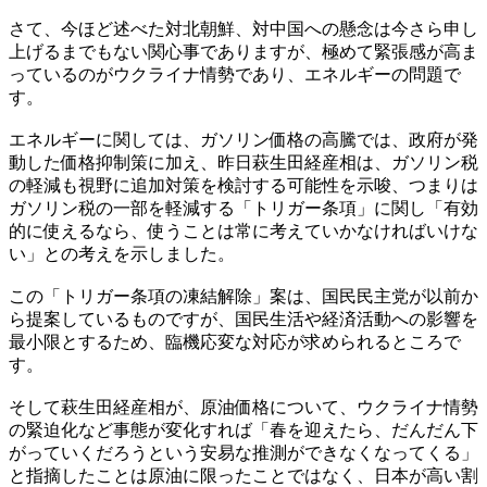
さて、今ほど述べた対北朝鮮、対中国への懸念は今さら申し
上げるまでもない関心事でありますが、極めて緊張感が高ま
っているのがウクライナ情勢であり、エネルギーの問題で
す。
エネルギーに関しては、ガソリン価格の高騰では、政府が発
動した価格抑制策に加え、昨日萩生田経産相は、ガソリン税
の軽減も視野に追加対策を検討する可能性を示唆、つまりは
ガソリン税の一部を軽減する「トリガー条項」に関し「有効
的に使えるなら、使うことは常に考えていかなければいけな
い」との考えを示しました。
この「トリガー条項の凍結解除」案は、国民民主党が以前か
ら提案しているものですが、国民生活や経済活動への影響を
最小限とするため、臨機応変な対応が求められるところで
す。
そして萩生田経産相が、原油価格について、ウクライナ情勢
の緊迫化など事態が変化すれば「春を迎えたら、だんだん下
がっていくだろうという安易な推測ができなくなってくる」
と指摘したことは原油に限ったことではなく、日本が高い割