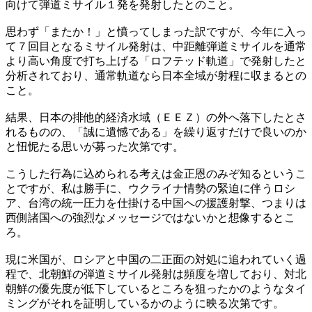
向けて弾道ミサイル１発を発射したとのこと。
思わず「またか！」と憤ってしまった訳ですが、今年に入っ
て７回目となるミサイル発射は、中距離弾道ミサイルを通常
より高い角度で打ち上げる「ロフテッド軌道」で発射したと
分析されており、通常軌道なら日本全域が射程に収まるとの
こと。
結果、日本の排他的経済水域（ＥＥＺ）の外へ落下したとさ
れるものの、「誠に遺憾である」を繰り返すだけで良いのか
と忸怩たる思いが募った次第です。
こうした行為に込められる考えは金正恩のみぞ知るというこ
とですが、私は勝手に、ウクライナ情勢の緊迫に伴うロシ
ア、台湾の統一圧力を仕掛ける中国への援護射撃、つまりは
西側諸国への強烈なメッセージではないかと想像するとこ
ろ。
現に米国が、ロシアと中国の二正面の対処に追われていく過
程で、北朝鮮の弾道ミサイル発射は頻度を増しており、対北
朝鮮の優先度が低下しているところを狙ったかのようなタイ
ミングがそれを証明しているかのように映る次第です。