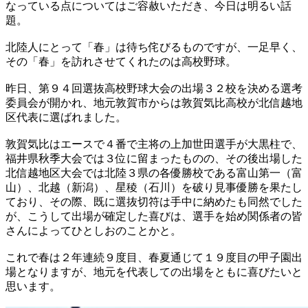
なっている点についてはご容赦いただき、今日は明るい話
題。
北陸人にとって「春」は待ち侘びるものですが、一足早く、
その「春」を訪れさせてくれたのは高校野球。
昨日、第９４回選抜高校野球大会の出場３２校を決める選考
委員会が開かれ、地元敦賀市からは敦賀気比高校が北信越地
区代表に選ばれました。
敦賀気比はエースで４番で主将の上加世田選手が大黒柱で、
福井県秋季大会では３位に留まったものの、その後出場した
北信越地区大会では北陸３県の各優勝校である富山第一（富
山）、北越（新潟）、星稜（石川）を破り見事優勝を果たし
ており、その際、既に選抜切符は手中に納めたも同然でした
が、こうして出場が確定した喜びは、選手を始め関係者の皆
さんによってひとしおのことかと。
これで春は２年連続９度目、春夏通じて１９度目の甲子園出
場となりますが、地元を代表しての出場をともに喜びたいと
思います。