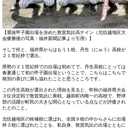
【選抜甲子園出場を決めた敦賀気比高ナイン（北信越地区大
会優勝後の写真：福井新聞記事より引用）】
そして何と、福井県からはもう１校、丹生（にゅう）高校が
２１世紀枠で選出。
県勢の２１世紀枠での出場は初めてで、丹生高校にとっては
春夏通じて初の甲子園出場ということで、こちらはこちらで
格別の喜びに満ち溢れたことと思うところです。
この丹生高校が選出された理由を見ると、昨秋の福井県大会
３位決定戦で敦賀気比に善戦、越前町内唯一の高校で、野球
部の活躍が町民の大きな関心となっている点などが評価され
たとのこと。
北信越地区の候補校に選ばれ、全国９校の中からさらに出場
枠３校に選ばれたことを、私自身、敦賀気比の出場とともに