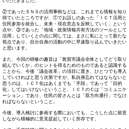
いただきました。
②であったＳＮＳの活用事例などは、これまでも情報を知り
得ていたところですが、①でお話しのあった「ＩＣＴ活用と
住民参加を統合し、未来・現在意志を反映していく」という
点や、③であった「地域・政策情報共有方法のツールとして
活用」していくとの点に関しては、まさに私にとって新たな
視点であり、自分自身の活動の中に早速取り込んでいきたい
と思います。
また、今回の研修の趣旨は「敦賀市議会全体としてどう取り
組んでいくか」のヒントを得るためのものであると認識する
ことから、今後「議会改革」の項目に置き、ひとつでも導入
していければと思う次第ですが、私自身忘れてはならないと
思うのは、ＩＣＴ化はあくまでも「手段」であって「目的
化」してはいけないということ、ＩＣＴのＣは「コミュニケ
ーション」であり、住民の皆さんとは「双方向通行」でなけ
ればならないということ。
今後、導入検討に参画する際においても、こうした点に留意
しながら積極的に意見提起していく所存です。