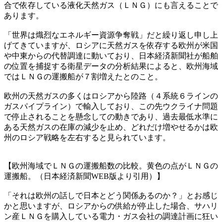
合で依存している液化天然ガス（ＬＮＧ）にも言えることで
あります。
「世界は熾烈なエネルギー資源争奪戦」だと繰り返し申し上
げてきていますが、ロシアに天然ガスを依存する欧州が米国
や中東からの代替調達に動いており、日本経済新聞社が船舶
の位置を捕捉する衛星データの分析結果によると、欧州海域
ではＬＮＧの運搬船が７割増えたとのこと。
欧州の天然ガスの多くはロシアから陸路（４系統６ラインの
ガスパイプライン）で輸入しており、この先ウクライナ問題
で停止されることを懸念しての動きであり、過去最低水準に
ある天然ガスの在庫の減少を止め、どれだけ増やせるかは欧
州のロシア戦略を左右すると見られています。
【欧州海域でＬＮＧの運搬船数の比較。黄色の点がＬＮＧの
運搬船。（日本経済新聞WEB版より引用）】
「それは欧州の話しで日本とどう関係あるのか？」とお感じ
かと思いますが、ロシアからの供給が停止した場合、サハリ
ン産ＬＮＧを購入している電力・ガス会社の調達計画に狂い