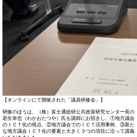
【オンラインにて開催された「議員研修会」】
研修のほうは、（株）富士通総研公共政策研究センター長の
若生幸也（わかおたつや）氏を講師にお招きし、①地方議会
のＩＣＴ化の視点、②地方議会でのＩＣＴ活用事例、③新た
な地方議会ＩＣＴ化の要素と大きく３つの項目に沿って講義