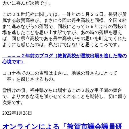
大いに喜んだ次第です。
この２１世紀枠に関しては、一昨年の１月２５日、長男が所
属する敦賀高校が、まさに今回の丹生高校と同様、全国９枠
まで進みながらの落選で、同校にとって５９年ぶりの選抜出
場を逃したことを思い出す訳ですが、あの時の落胆を思え
ば、同じ県立高校である丹生高校がその思いを叶えてくれた
ようにも感じたのは、私だけではないと思うところです。
→→→２年前のブログ（敦賀高校が選抜出場を逃した際の
心境です）
コロナ禍でのこの吉報はまさに、地域の皆さんにとって
「春」を感じさせるもの。
雪解けの頃、福井県から出場するこの２校が甲子園の舞台
で、より大きな花を咲かせてくれることを期待し、切に願う
次第です。
2022年1月28日
オンラインによる「敦賀市議会議員研