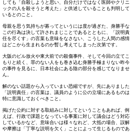
しても「自殺しようと思い、自分だけではなく医師やクリニ
ックの人を殺そうと考えた」と供述していることも判明して
いるとのこと。
母親を思う気持ちが募ってというには度が過ぎた、身勝手な
この行為は決して許されまじことであるとともに、「説明責
任を尽くす」の言葉も意味をなさない、こうした人間の感情
はどこから生まれるのか暫し考えてしまった次第です。
大阪のビル放火や東大前での殺傷事件、そして今回の立てこ
もりと続く、罪のない人をも巻き込む身勝手極まりない昨今
の事件を見るに、日本社会にある陰の部分を感じてなりませ
ん。
解のない話題から入っていまい恐縮ですが、先にありました
「説明責任」の言葉は、議員のように公の立場にあるものは
特に意識しておくべきこと。
掲げた公約に対する取組みに対してということもあれば、例
えば、行政で課題となっている事案に対して議会はどう対応
しているかなど、意味合いは様々なれど、大抵の場合、誤解
や摩擦は「丁寧な説明を欠く」ことによって生じるものであ