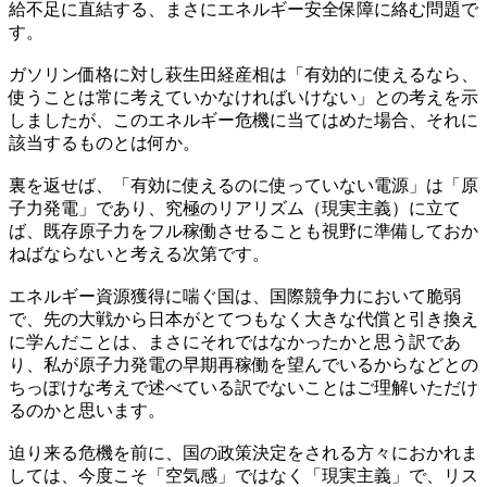
給不足に直結する、まさにエネルギー安全保障に絡む問題で
す。
ガソリン価格に対し萩生田経産相は「有効的に使えるなら、
使うことは常に考えていかなければいけない」との考えを示
しましたが、このエネルギー危機に当てはめた場合、それに
該当するものとは何か。
裏を返せば、「有効に使えるのに使っていない電源」は「原
子力発電」であり、究極のリアリズム（現実主義）に立て
ば、既存原子力をフル稼働させることも視野に準備しておか
ねばならないと考える次第です。
エネルギー資源獲得に喘ぐ国は、国際競争力において脆弱
で、先の大戦から日本がとてつもなく大きな代償と引き換え
に学んだことは、まさにそれではなかったかと思う訳であ
り、私が原子力発電の早期再稼働を望んでいるからなどとの
ちっぽけな考えで述べている訳でないことはご理解いただけ
るのかと思います。
迫り来る危機を前に、国の政策決定をされる方々におかれま
しては、今度こそ「空気感」ではなく「現実主義」で、リス