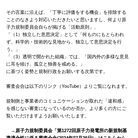
その言葉に沿えば、「丁寧に評価をする機会」を排除する
ことのなきよう対応いただきたいと思いますし、何より原
子力規制委員会自らが掲げる「活動原則」、
「（1）独立した意思決定」として「何ものにもとらわれ
ず、科学的・技術的な見地から、独立して意思決定を行
う。」
「（3）透明で開かれた組織」では、「国内外の多様な意見
に耳を傾け、孤立と独善を戒める。」
に基づく姿勢と規制行政をお願いする次第です。
審査会合は以下のリンク（YouTube）よりご覧になれます。
規制側と事業者のコミュニケーションが取れた「違和感」
を感じない審査になっているのか否か、より多くの方にご
覧いただけますようお願いいたします。
→原子力規制委員会「第1272回原子力発電所の新規制基
準適合性に係る審査会合(2024年07月26日)」はこちらから