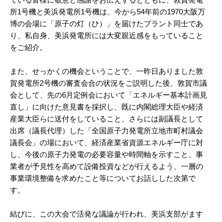
所1号機と美浜発電所1号機は、今から54年前の1970大阪万
博の会場に「原子の灯（ひ）」を届けたプラント同士であ
り、私自身、美浜発電所には大変親近感をもっていること
をご紹介。
また、せっかくの機会ということで、一昨日ありました敦
賀発電所2号機の審査会合の状況をご説明した後、敦賀市議
会として、先の6月定例会において「エネルギー基本計画見
直し」に向けた意見書を採択し、既に内閣総理大臣や経済
産業大臣らに送付をしていること、さらには副議長として
出席（議長代理）した「全国原子力発電所立地市町村議会
議長会」の場において、経済産業省資源エネルギー庁に対
し、今後の原子力発電の必要容量や時間軸を示すこと、事
業者が予見性を高めて設備投資などが行えるよう、一層の
事業環境整備を求めたこと等についてお話しした次第で
す。
結びに、この大会で活発な議論が行われ、美浜支部がます