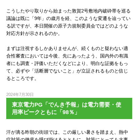
こうしたやり取りから始まった敦賀2号敷地内破砕帯を巡る
議論は既に「9年」の歳月を経、このような変遷を辿ってい
る訳ですが、本日開催の原子力規制委員会ではどのような
対応方針が示されるのか。
まずは注視するしかありませんが、続くものと疑わない適
合性審査においては今後、先にあったよう、国内外の有識
者にも調査・評価いただくなどにより、明白な証拠をもっ
て、必ずや「活断層でないこと」が立証されるものと信じ
るところです。
2024年7月30日
東京電力PG「でんき予報」は電力需要・使
用率ピークともに「98％」
汗が滴る昨朝の街頭では、この厳しい暑さを踏まえ、熱中
症対策の徹底を呼び掛けるとともに、対策にとっても大事