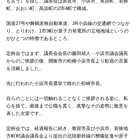
も言う）を指し、議長会は敦賀市、小浜市、美浜町、若狭
町、おおい町、高浜町の2市4町で構成。
国道27号や舞鶴若狭自動車道、JR小浜線の交通網でつなが
り、とりわけ、1市3町が原子力発電所の立地地域というの
がひとつの特徴であるところ。
定例会ではまず、議長会会長の藤田靖人・小浜市議会議長
からのご挨拶の後、開催市の松崎小浜市長より歓迎の言葉
を頂戴しました。
先に行われた小浜市長選挙で敗れた松崎市長。
自らのことには一切触れることなくご挨拶される姿に、私
心を捨て、最後まで公職を貫く、真摯なその姿勢に敬意を
表した次第です。
定例会では、経過報告に続き、敦賀市及び小浜市、若狭地
方町村議会議長会より提出の北陸新幹線の整備促進や原子