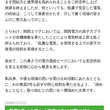
ます団結力と連帯感を高められることをご祈念申し上げ、
挨拶を終えましたが、何といっても、低廉で安定した電気
の供給は、こうして昼夜分かたず、汗して働く現場の皆さ
んのご努力あってのこと。
とりわけ、関西エリアにおいては、関西電力の原子力プラ
ントが全機稼働を果たしたことにより電気料金上昇も低く
抑えられており、「低廉な電気」を実現する上での原子力
発電の役割を実感するところ。
改めて、この暑さでの電力需給ピークにおいても安定供給
を支える皆様に心から敬意を表します。
私自身、今後も現場の思いを受け止め活動にあたるととも
に、わが敦賀2号も必ずや同じ役割を果たせるよう、「諦め
ることなく」取り組むとの思いを一層強めた次第です。
2024年7月27日