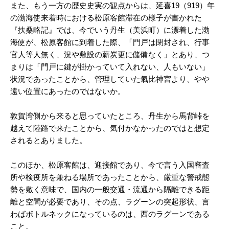
また、もう一方の歴史史実の観点からは、延喜19（919）年
の渤海使来着時における松原客館滞在の様子が書かれた
『扶桑略記』では、今でいう丹生（美浜町）に漂着した渤
海使が、松原客館に到着した際、「門戸は閉封され、行事
官人等人無く、況や敷設の薪炭更に儲備なく」とあり、つ
まりは「門戸に鍵が掛かっていて入れない、人もいない」
状況であったことから、管理していた氣比神宮より、やや
遠い位置にあったのではないか。
敦賀湾側から来ると思っていたところ、丹生から馬背峠を
越えて陸路で来たことから、気付かなかったのではと想定
されるとありました。
このほか、松原客館は、迎接館であり、今で言う入国審査
所や検疫所を兼ねる場所であったことから、厳重な警戒態
勢を敷く意味で、国内の一般交通・流通から隔離できる距
離と空間が必要であり、その点、ラグーンの突起形状、言
わばボトルネックになっているのは、西のラグーンである
こと。