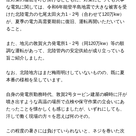
な電気に関しては、令和6年能登半島地震で大きな被害を受
けた北陸電力の七尾太田火力1・2号（合わせて120万kw）
が、夏季の電力高需要期前に復旧、運転再開いただいてい
ること。
また、地元の敦賀火力発電所1・2号（同120万kw）等の順
調な運転があって、北陸管内の安定供給が成り立っている
旨ご紹介しました。
なお、北陸地方はまだ梅雨明けしていないものの、既に夏
本番の様相を呈しています。
自身の発電所勤務時代、敦賀2号タービン建屋の瞬時に汗が
噴き出すような高温の場所で点検や保守作業の立会いにあ
たったことを懐かしくも感じましたが、いずれにしても、
汗して働く現場の方々を思えば何のその。
この程度の暑さには負けていられないと、ネジを巻いた次