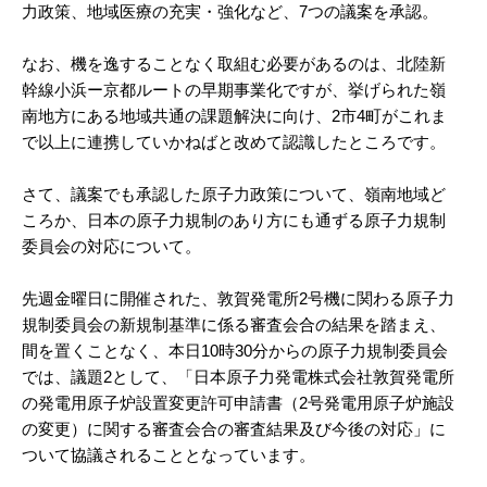
力政策、地域医療の充実・強化など、7つの議案を承認。
なお、機を逸することなく取組む必要があるのは、北陸新
幹線小浜ー京都ルートの早期事業化ですが、挙げられた嶺
南地方にある地域共通の課題解決に向け、2市4町がこれま
で以上に連携していかねばと改めて認識したところです。
さて、議案でも承認した原子力政策について、嶺南地域ど
ころか、日本の原子力規制のあり方にも通ずる原子力規制
委員会の対応について。
先週金曜日に開催された、敦賀発電所2号機に関わる原子力
規制委員会の新規制基準に係る審査会合の結果を踏まえ、
間を置くことなく、本日10時30分からの原子力規制委員会
では、議題2として、「日本原子力発電株式会社敦賀発電所
の発電用原子炉設置変更許可申請書（2号発電用原子炉施設
の変更）に関する審査会合の審査結果及び今後の対応」に
ついて協議されることとなっています。