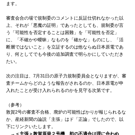
ます。
審査会合の場で規制委のコメントに反証仕切れなかった以
上、それが「悪魔の証明」であったとしても、規制委が言
う「可能性を否定することは困難」を「可能性を否定」
に、「不確かや曖昧」なものを「確かな」ものにし、「活
断層ではないこと」を立証するのは他ならぬ日本原電であ
り、何としてでも今後の追加調査で明らかにしていただき
たい。
次の注目は、7月31日の原子力規制委員会となりますが、審
査チームからどのような報告がされるのか、日本原電が申
入れたことが受け入れられるのかを見守る次第です。
（参考）
敦賀2号の審査不合格、廃炉の可能性ばかりが報じられるな
か、産経新聞の論説「主張」はド「正論」でしたので、以
下にリンクいたします。
→＜主張＞敦賀原発２号機 初の不適合は理に合わぬ