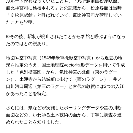
ぶルートが異なっていたことや、「凡そ越前国松原駅館。
氣比神宮司に検校令むる」との記載から、松原客館は当時
「※松原駅館」と呼ばれていて、氣比神宮司が管理してい
たことを説明。
※その後、駅制が廃止されたことから客館と呼ぶようになっ
たのではとの説あり。
地図や空中写真（1948年米軍撮影空中写真）から過去の地
形を推定のうえ、国土地理院vector地形データを用いて作成
した「色別標高図」から、氣比神宮の北側（東のラグー
ン）、来迎寺から結城町に掛けて（西のラグーン）、井ノ
口川河口周辺（第三のラグー）と古代の敦賀には3つの入江
があったことを特定。
さらには、県などが実施したボーリングデータや笙の川断
面図などの、いわゆる土木技術の面から、丁寧に調査を進
められたことを知りました。