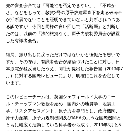
先の審査会合では「可能性を否定できない」、「不確か
さ」などをもって、敦賀2号の原子炉建屋直下を走る破砕帯
が活断層でないことを証明できていないと判断されつつあ
る訳ですが、今回と同様の言い回しで「活断層」と判断し
たのは、以前の「法的根拠なく」原子力規制委員会が設置
した有識者会合。
結局、振り出しに戻っただけではないかと忸怩たる思いで
すが、その際は、有識者会合が結論づけたことに対し、日
本原電が猛反発したうえ、同社が提出した報告書（2013年7
月）に対する国際レビューにより、明確にこれを否定して
います。
このレビューチームは、英国シェフィールド大学のニー
ル・チャップマン教授を始め、国内外の地質学、地震工
学、リスクアセスメント、原子力を専門とし、政府機関、
原子力産業、原子力規制機関及びIAEAのような国際機関と
ともに幅広く活動している科学者から成り、2013年3月と5