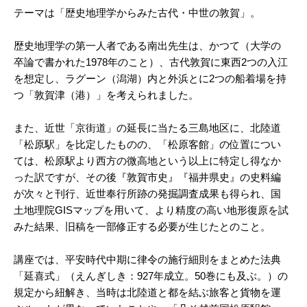
テーマは「歴史地理学からみた古代・中世の敦賀」。
歴史地理学の第一人者である南出先生は、かつて（大学の
卒論で書かれた1978年のこと）、古代敦賀に東西2つの入江
を想定し、ラグーン（潟湖）内と外浜とに2つの船着場を持
つ「敦賀津（港）」を考えられました。
また、近世「京街道」の延長に当たる三島地区に、北陸道
「松原駅」を比定したものの、「松原客館」の位置につい
ては、松原駅より西方の微高地という以上に特定し得なか
った訳ですが、その後『敦賀市史』『福井県史』の史料編
が次々と刊行、近世奉行所跡の発掘調査成果も得られ、国
土地理院GISマップを用いて、より精度の高い地形復原を試
みた結果、旧稿を一部修正する必要が生じたとのこと。
講座では、平安時代中期に律令の施行細則をまとめた法典
「延喜式」（えんぎしき：927年成立。50巻にも及ぶ。）の
規定から紐解き、当時は北陸道と都を結ぶ旅客と貨物を運