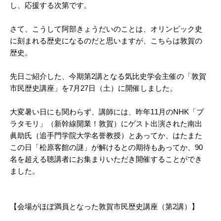
し、応援する次第です。
さて、こうして阿部きょうだいのことは、オリンピック史
に刻まれる歴史になるのだと思いますが、こちらは敦賀の
歴史。
先日ご紹介した、今期第2講となる気比史学会主催の「敦賀
市民歴史講座」を7月27日（土）に開催しました。
大変暑い日にも関わらず、講師には、昨年11月のNHK「ブ
ラタモリ」（新幹線開業！敦賀）にゲスト出演された南出
眞助氏（追手門学院大学名誉教授）とあってか、はたまた
この日「松原客館の謎」が解けるとの期待もあってか、90
名を超える聴講者にお集まりいただき開催することができ
ました。
【会場がほぼ満員となった敦賀市民歴史講座（第2講）】