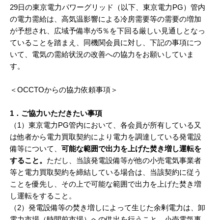
29日の東京電力パワーグリッド（以下、東京電力PG）管内
の電力需給は、高気温影響による冷房需要等の需要の増加
が予想され、広域予備率が5％を下回る厳しい見通しとなっ
ていることを踏まえ、同機関会員に対し、下記の事項につ
いて、電気の需給状況の改善への協力をお願いしていま
す。
＜OCCTOからの協力依頼事項＞
1．ご協力いただきたい事項
（1）東京電力PG管内において、各会員が所有している又
は他者から電力買取契約により電力を調達している発電設
備等について、
可能な範囲で出力を上げた焚き増し運転を
すること。
ただし、当該発電設備等が他の小売電気事業者
等と電力買取契約を締結している場合は、当該契約に従う
ことを優先し、その上で可能な範囲で出力を上げた焚き増
し運転をすること。
（2）発電設備等の焚き増しによって生じた余剰電力は、卸
電力市場（時間前市場）への供出を行うこと。小売電気事