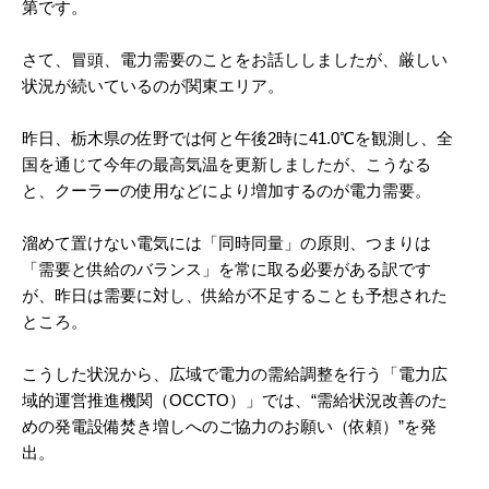
第です。
さて、冒頭、電力需要のことをお話ししましたが、厳しい
状況が続いているのが関東エリア。
昨日、栃木県の佐野では何と午後2時に41.0℃を観測し、全
国を通じて今年の最高気温を更新しましたが、こうなる
と、クーラーの使用などにより増加するのが電力需要。
溜めて置けない電気には「同時同量」の原則、つまりは
「需要と供給のバランス」を常に取る必要がある訳です
が、昨日は需要に対し、供給が不足することも予想された
ところ。
こうした状況から、広域で電力の需給調整を行う「電力広
域的運営推進機関（OCCTO）」では、“需給状況改善のた
めの発電設備焚き増しへのご協力のお願い（依頼）”を発
出。