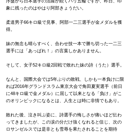
序盤から日本選手の活躍が続くパリ五輪ですが、昨日、印
象に残ったのはやはり阿部きょうだい。
柔道男子66キロ級で見事、阿部一二三選手が金メダルを獲
得。
妹の無念も晴らすべく、合わせ技一本で勝ち切った一二三
選手には「あっぱれ！」の言葉しかありません。
そして、女子52キロ級2回戦で敗れた妹の詩（うた）選手。
なんと、国際大会では5年ぶりの敗戦、しかも一本負けに限
れば2016年グランドスラム東京大会で角田夏実選手（前日
に48キロ級で金メダル）に屈して以来となる「負け」がこ
のオリンピックになるとは、人生とは時に非情でもあり。
敗れた後、泣き叫ぶ姿に、詩選手の悔しさが痛いほど伝わ
ってきましたが、この涙の分だけ強くなれると信じ、次の
ロサンゼルスでは是非とも雪辱を果たされることを期待