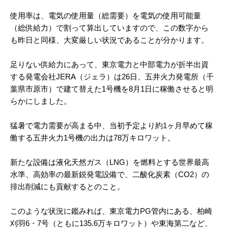
使用率は、電気の使用量（総需要）を電気の使用可能量
（総供給力）で割って算出していますので、この数字から
も昨日と同様、大変厳しい状況であることが分かります。
足りない供給力にあって、東京電力と中部電力が折半出資
する発電会社JERA（ジェラ）は26日、五井火力発電所（千
葉県市原市）で建て替えた1号機を8月1日に稼働させると明
らかにしました。
猛暑で電力需要が高まる中、当初予定より約1ヶ月早めて稼
働する五井火力1号機の出力は78万キロワット。
新たな設備は液化天然ガス（LNG）を燃料とする世界最高
水準、高効率の最新鋭発電設備で、二酸化炭素（CO2）の
排出削減にも貢献するとのこと。
このような状況に鑑みれば、東京電力PG管内にある、柏崎
刈羽6・7号（ともに135.6万キロワット）や東海第二など、