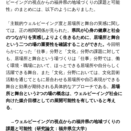
ビーイングの視点からの福井県の地域づくりの課題と可能
性』のまとめには、以下のようにありました。
「主観的ウェルビーイング度と居場所と舞台の実感に関し
ては、正の相関関係が見られた。
県民が心身の健康と社会
のつながりを実感しよりよく生きるために、居場所と舞台
という二つの場の重要性を確認することができた。
今回明
らかになった「仕事」分野と「文化」分野の課題に対して
も、居場所と舞台という場づくりは「仕事」分野では、働
く環境・職場において、ほっとできる居場所や自分らしく
活躍できる舞台。また「文化」分野においては、文化芸術
活動を通じてともに居合わせる居場所や自己表現ができる
舞台と効果が期待される具体的なアプローチである。
居場
所と舞台という2つの場の概念は、ウェルビーイング社会に
向けた媒介目標としての展開可能性を有していると考え
る
。
→ウェルビーイングの視点からの福井県の地域づくりの
課題と可能性（研究論文：福井県立大学）