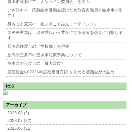
磐田市議会にて「オンライン委員会」を学ぶ
いざ熊本へ！応急給水活動支援のため敦賀市職員と給水車が出
発！
身も心も充実の「福井県こくみんミーティング」
国民民主党は、現役世代から豊かになる政策を愚直に目指しま
す
新潟県佐渡市の「学校蔵」を視察
新潟県三条市の空き家対策事業について
熊本県で三度目の「最大震度7」
最低賃金の”2026年度改定目安額”を決める審議会が大詰め
RSS
アーカイブ
2026.08 (6)
2026.07 (32)
2026.06 (31)