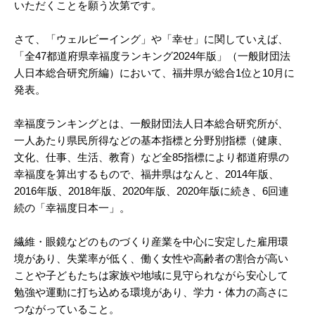
いただくことを願う次第です。
さて、「ウェルビーイング」や「幸せ」に関していえば、
「全47都道府県幸福度ランキング2024年版」（一般財団法
人日本総合研究所編）において、福井県が総合1位と10月に
発表。
幸福度ランキングとは、一般財団法人日本総合研究所が、
一人あたり県民所得などの基本指標と分野別指標（健康、
文化、仕事、生活、教育）など全85指標により都道府県の
幸福度を算出するもので、福井県はなんと、2014年版、
2016年版、2018年版、2020年版、2020年版に続き、6回連
続の「幸福度日本一」。
繊維・眼鏡などのものづくり産業を中心に安定した雇用環
境があり、失業率が低く、働く女性や高齢者の割合が高い
ことや子どもたちは家族や地域に見守られながら安心して
勉強や運動に打ち込める環境があり、学力・体力の高さに
つながっていること。