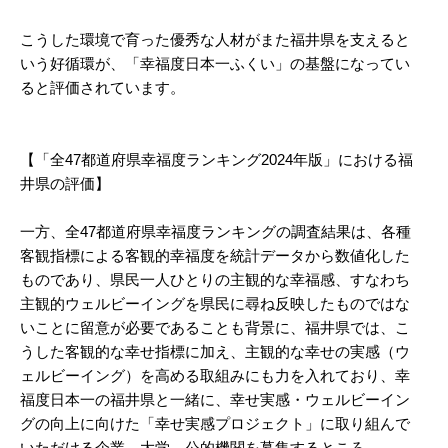
こうした環境で育った優秀な人材がまた福井県を支えると
いう好循環が、「幸福度日本一ふくい」の基盤になってい
ると評価されています。
【「全47都道府県幸福度ランキング2024年版」における福
井県の評価】
一方、全47都道府県幸福度ランキングの調査結果は、各種
客観指標による客観的幸福度を統計データから数値化した
ものであり、県民一人ひとりの主観的な幸福感、すなわち
主観的ウェルビーイングを県民に尋ね反映したものではな
いことに留意が必要であることも背景に、福井県では、こ
うした客観的な幸せ指標に加え、主観的な幸せの実感（ウ
ェルビーイング）を高める取組みにも力を入れており、幸
福度日本一の福井県と一緒に、幸せ実感・ウェルビーイン
グの向上に向けた「幸せ実感プロジェクト」に取り組んで
いただける企業、大学、公的機関を募集するところ。