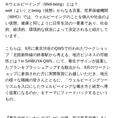
※ウェルビーイング（Well-being）とは？
well（よい）とbeing（状態）からなる言葉。世界保健機関
（WHO）では、ウェルビーイングのことを個人や社会のよ
い状態。健康と同じように日常生活の一要素であり、社会
的、経済的、環境的な状況によって決定されると紹介して
います。
こちらは、8月に東京渋谷のQWSで行われたワークショッ
プ「北陸新幹線の終着駅から考える、地方ビジネスの可能
性とは？in SHIBUYA QWS」にて、養生デザインが提案し
たプランをブラッシュアップする観点から、8月のワークシ
ョップに参加された方に実際敦賀にお越しいただき、地元
の様々な職種の皆さんとともに、「ウェルビーイングツー
リズムを入口にしたウェルビーイングな働き方と経営へ導
く提案になるのか」をテーマにフィードバックするという
もの。
【養生デザインからのプレゼンの後、皆で意見交換しまし