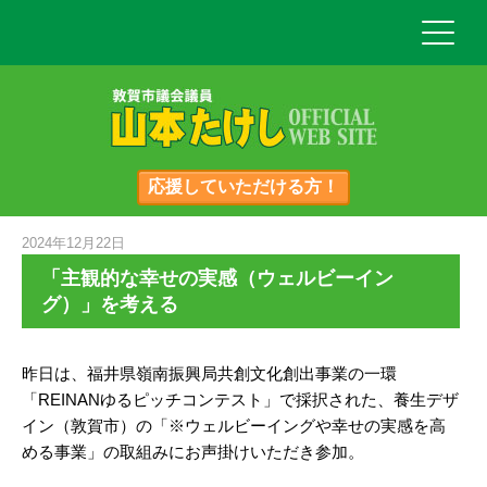
応援していただける方！
2024年12月22日
「主観的な幸せの実感（ウェルビーイン
グ）」を考える
昨日は、福井県嶺南振興局共創文化創出事業の一環
「REINANゆるピッチコンテスト」で採択された、養生デザ
イン（敦賀市）の「※ウェルビーイングや幸せの実感を高
める事業」の取組みにお声掛けいただき参加。