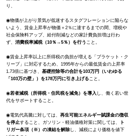
り、
◉物価が上がり景気が低迷するスタグフレーションに陥らな
いよう、賃金上昇率が物価＋2％に達するまでの間、増税や
社会保険料アップ、給付削減などの家計費負担増は行わ
ず、
消費税率減税（10％→5％）を行う
こと。
◉賃金上昇率以上に所得税の負担が増える「ブラケット・ク
リープ」に対応するため、1995年からの最低賃金の上昇率
1.73倍に基づき、
基礎控除等の合計を103万円（いわゆる
「103万の壁」）を178万円に引き上げる
こと。
◉
若者減税（所得税・住民税を減免）を導入
し、働く若い世
代をサポートすること。
◉電気代高騰に対しては、
再生可能エネルギー賦課金の徴収
を停止
すること、ガソリン・軽油価格対策に関しては、
ト
リガー条項（※）の凍結を解除
し、減税により価格を値下