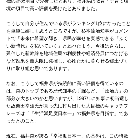
標の計85項目で分析したとあり、福井県は教育・子育て環
境の項目で高い評価を受けたとありました。
こうして自分が住んでいる県がランキング1位になったこと
を単純に嬉しく思うところですが、杉本達治知事がコメン
トで「未来に希望が輝き、県民が幸せを実感できる『ふく
い新時代』を拓いていく」と述べたよう、今後はさらに、
延伸した新幹線を地域住民の利便性や経済発展につなげる
など効果を最大限に発揮し、心ゆたかに暮らせる郷土づく
りに取り組む思いであります。
なお、こうして福井県が持続的に高い評価を得ているの
は、県のトップである歴代知事の手腕など、「政治力」の
部分が大きいのかと思いますが、1987年に知事に初当選し
た故栗田幸雄氏が真っ先に打ち出した大目標のキャッチフ
レーズは「『生活満足度日本一』の福井県を目指す」であ
ったとのこと。
現在、福井県が誇る「幸福度日本一」の基盤は、この時敷