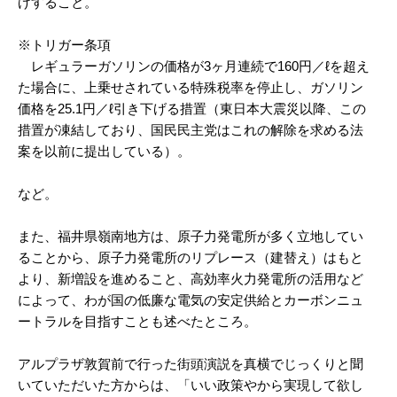
げすること。
※トリガー条項
レギュラーガソリンの価格が3ヶ月連続で160円／ℓを超え
た場合に、上乗せされている特殊税率を停止し、ガソリン
価格を25.1円／ℓ引き下げる措置（東日本大震災以降、この
措置が凍結しており、国民民主党はこれの解除を求める法
案を以前に提出している）。
など。
また、福井県嶺南地方は、原子力発電所が多く立地してい
ることから、原子力発電所のリプレース（建替え）はもと
より、新増設を進めること、高効率火力発電所の活用など
によって、わが国の低廉な電気の安定供給とカーボンニュ
ートラルを目指すことも述べたところ。
アルプラザ敦賀前で行った街頭演説を真横でじっくりと聞
いていただいた方からは、「いい政策やから実現して欲し