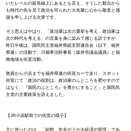
いたレールの延長線上にあるとも言え、そうした観点から
も時代の先を見て政治を司られた大先輩に心から敬意と感
謝を申し上げる次第です。
そう思えばやはり、「政治屋は次の選挙を考え、政治家は
次の時代を考える」の言葉を身に染みて感じる訳ですが、
昨日午後は、国民民主党福井県総支部連合会（以下、福井
県連）の活動で、川畑孝治幹事長（坂井市議会議員）と嶺
南地域を街宣活動。
敦賀から小浜までを福井県連の街宣カーで走り、スポット
街宣にて「政治の役割は、政治家のふところを肥やすので
はなく、『国民のふところ』を豊かにすること」と国民民
主党の主要政策を訴えました。
【JR小浜駅前での街宣の様子】
主に述べたのは、「給料、年金が上がる経済の実現」であ