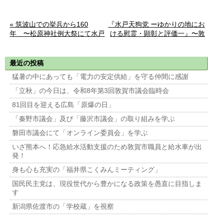
« 筑波山での挙兵から160
『水戸天狗党 ーゆかりの地にお
年 〜松原神社例大祭にて水戸
ける慰霊・顕彰と評価一』〜敦
烈士の遺徳を偲ぶ〜
賀市民歴史講座（第4講）を開
催〜 »
最近の投稿
猛暑の中にあっても「電力の安定供給」を守る仲間に感謝
「立秋」の今日は、令和8年第3回敦賀市議会臨時会
81回目を迎える広島「原爆の日」
「秦野市議会」及び「藤沢市議会」の取り組みを学ぶ
磐田市議会にて「オンライン委員会」を学ぶ
いざ熊本へ！応急給水活動支援のため敦賀市職員と給水車が出
発！
身も心も充実の「福井県こくみんミーティング」
国民民主党は、現役世代から豊かになる政策を愚直に目指しま
す
新潟県佐渡市の「学校蔵」を視察