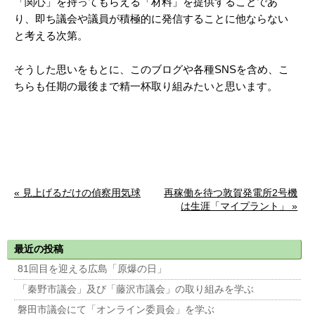
「関心」を持ってもらえる「材料」を提供することであ
り、即ち議会や議員が積極的に発信することに他ならない
と考える次第。
そうした思いをもとに、このブログや各種SNSを含め、こ
ちらも任期の最後まで精一杯取り組みたいと思います。
« 見上げるだけの偵察用気球
再稼働を待つ敦賀発電所2号機
は生涯「マイプラント」 »
最近の投稿
81回目を迎える広島「原爆の日」
「秦野市議会」及び「藤沢市議会」の取り組みを学ぶ
磐田市議会にて「オンライン委員会」を学ぶ