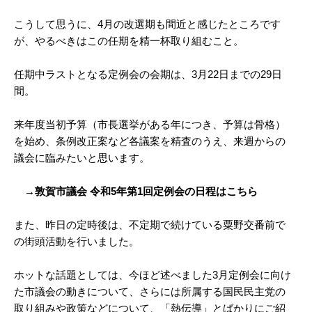
こうして思うに、4月の改選期も間近と感じたところです
が、やるべきはこの任期を精一杯取り組むこと。
任期中ラストとなる定例会の会期は、3月22日までの29日
間。
来年度当初予算（市長選挙がある年につき、予算は骨格）
を始め、条例改正案など各議案を精査のうえ、来週からの
議会に臨みたいと思います。
→敦賀市議会 令和5年第1回定例会の日程はこちら
また、昨日の定時後は、不定期で続けている粟野交番前で
の街頭活動を行いました。
ホットな話題としては、今ほど述べました3月定例会に向け
た市議会の動きについて、さらには所属する国民民主党の
取り組みや政策などについて、「熱伝導」とばかりにご紹