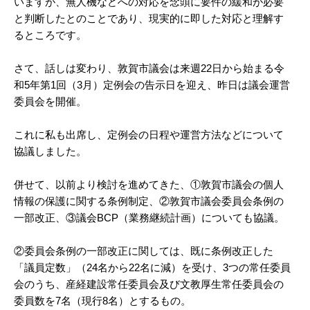
いますが、無人機などへの対応を念頭に要件の緩和が必要
と判断したとのことであり、現実的に即した対応と理解す
るところです。
さて、話しは変わり、敦賀市議会は来週22日から始まる令
和5年第1回（3月）定例会の告示日を迎え、昨日は議会運営
委員会を開催。
これに私も出席し、定例会の日程や運営方法などについて
協議しました。
併せて、以前より検討を進めてきた、①敦賀市議会の個人
情報の保護に関する条例制定、②敦賀市議会委員会条例の
一部改正、③議会BCP（業務継続計画）についても協議。
②委員会条例の一部改正に関しては、既に条例改正した
「議員定数」（24名から22名に減）を受け、3つの常任委員
会のうち、産経建設常任委員会及び文教厚生常任委員会の
委員数を7名（現行8名）とするもの。