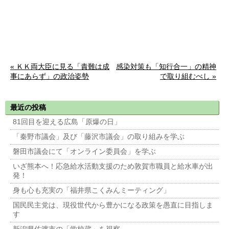
« ＫＫ両大臣に見る「責難は成
感染対策も「知行合一」の精神
事にあらず」の政治姿勢
で取り組むべし »
最近の投稿
81回目を迎える広島「原爆の日」
「秦野市議会」及び「藤沢市議会」の取り組みを学ぶ
磐田市議会にて「オンライン委員会」を学ぶ
いざ熊本へ！応急給水活動支援のため敦賀市職員と給水車が出
発！
身も心も充実の「福井県こくみんミーティング」
国民民主党は、現役世代から豊かになる政策を愚直に目指しま
す