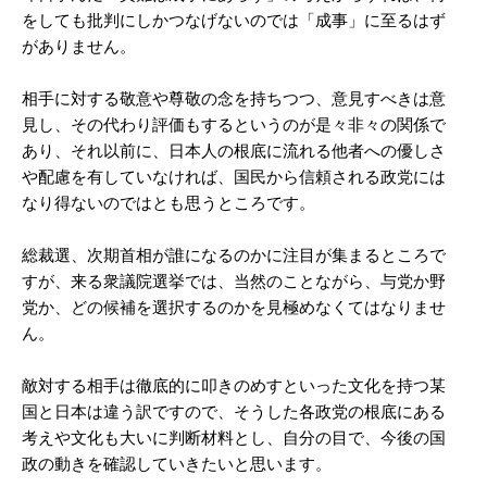
をしても批判にしかつなげないのでは「成事」に至るはず
がありません。
相手に対する敬意や尊敬の念を持ちつつ、意見すべきは意
見し、その代わり評価もするというのが是々非々の関係で
あり、それ以前に、日本人の根底に流れる他者への優しさ
や配慮を有していなければ、国民から信頼される政党には
なり得ないのではとも思うところです。
総裁選、次期首相が誰になるのかに注目が集まるところで
すが、来る衆議院選挙では、当然のことながら、与党か野
党か、どの候補を選択するのかを見極めなくてはなりませ
ん。
敵対する相手は徹底的に叩きのめすといった文化を持つ某
国と日本は違う訳ですので、そうした各政党の根底にある
考えや文化も大いに判断材料とし、自分の目で、今後の国
政の動きを確認していきたいと思います。