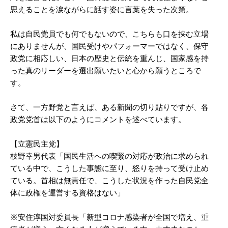
思えることを涙ながらに話す姿に言葉を失った次第。
私は自民党員でも何でもないので、こちらも口を挟む立場
にありませんが、国民受けやパフォーマーではなく、保守
政党に相応しい、日本の歴史と伝統を重んじ、国家感を持
った真のリーダーを選出願いたいと心から願うところで
す。
さて、一方野党と言えば、ある新聞の切り貼りですが、各
政党党首は以下のようにコメントを述べています。
【立憲民主党】
枝野幸男代表「国民生活への喫緊の対応が政治に求められ
ている中で、こうした事態に至り、怒りを持って受け止め
ている。首相は無責任で、こうした状況を作った自民党全
体に政権を運営する資格はない」
※安住淳国対委員長「新型コロナ感染者が全国で増え、重