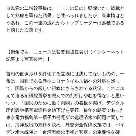
自民党の二階幹事長は、「（この日の）朝聞いた。総裁と
して熟慮を重ねた結果」と述べられましたが、裏事情はど
うあれ、この一連の流れからトップリーダーは孤独である
と感じた次第です。
【街角でも、ニュースは菅首相退任表明（インターネット
記事より写真抜粋）】
首相の働きぶりを評価する立場には決してないものの、一
番は、国難である新型コロナウイルス禍への対応を巡っ
て、国民からの厳しい視線にさらされてる状況、これに加
えて迫る衆議院選挙を睨んでの判断はやむを得ないと思い
つつ、「国民のために働く内閣」の看板を掲げ、デジタル
庁創設や携帯電話料金値下げを実行、長年の懸案であった
東京電力福島第一原子力発電所の処理済水の問題に関して
は、海洋放出の方針を決め、外交安全保障政策では、バイ
デン米大統領と「台湾海峡の平和と安定」の重要性を確