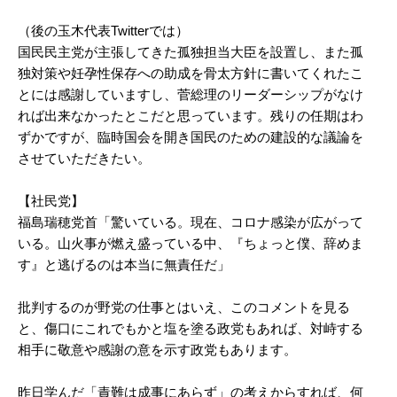
（後の玉木代表Twitterでは）
国民民主党が主張してきた孤独担当大臣を設置し、また孤
独対策や妊孕性保存への助成を骨太方針に書いてくれたこ
とには感謝していますし、菅総理のリーダーシップがなけ
れば出来なかったとこだと思っています。残りの任期はわ
ずかですが、臨時国会を開き国民のための建設的な議論を
させていただきたい。
【社民党】
福島瑞穂党首「驚いている。現在、コロナ感染が広がって
いる。山火事が燃え盛っている中、『ちょっと僕、辞めま
す』と逃げるのは本当に無責任だ」
批判するのが野党の仕事とはいえ、このコメントを見る
と、傷口にこれでもかと塩を塗る政党もあれば、対峙する
相手に敬意や感謝の意を示す政党もあります。
昨日学んだ「責難は成事にあらず」の考えからすれば、何