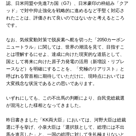
認、日米同盟や先進7カ国（G7）、日米豪印の枠組み「クア
ッド」で対中抑止強化を戦略的に進めるなど手堅く対応さ
れたことは、評価されて良いのではないかと考えるところ
です。
なお、気候変動対策で脱炭素へ舵を切った「2050カーボン
ニュートラル」に関しては、世界の潮流を見て、目指すこ
とは理解するにせよ、達成に向けた現実的な道筋として、
国として将来に向けた原子力発電の活用（新増設・リプレ
ースなど）を明確にすることを、「究極のリアリスト」と
呼ばれる菅首相に期待していただけに、現時点においては
大変残念な状況であるとの思いであります。
いずれにしても、この不出馬の判断により、自民党総裁選
が混沌とした様相となってきました。
昨日書きました「KK両大臣」においては、河野大臣は総裁
選に手を挙げ、小泉大臣は「選択肢として、総理には不出
馬を進言した」と、一国の総理に対して失礼極まりないと