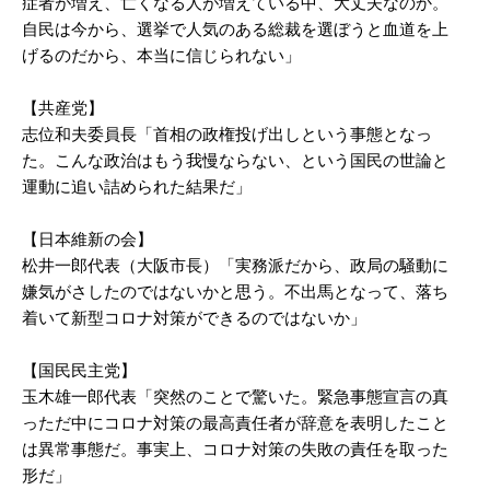
症者が増え、亡くなる人が増えている中、大丈夫なのか。
自民は今から、選挙で人気のある総裁を選ぼうと血道を上
げるのだから、本当に信じられない」
【共産党】
志位和夫委員長「首相の政権投げ出しという事態となっ
た。こんな政治はもう我慢ならない、という国民の世論と
運動に追い詰められた結果だ」
【日本維新の会】
松井一郎代表（大阪市長）「実務派だから、政局の騒動に
嫌気がさしたのではないかと思う。不出馬となって、落ち
着いて新型コロナ対策ができるのではないか」
【国民民主党】
玉木雄一郎代表「突然のことで驚いた。緊急事態宣言の真
っただ中にコロナ対策の最高責任者が辞意を表明したこと
は異常事態だ。事実上、コロナ対策の失敗の責任を取った
形だ」