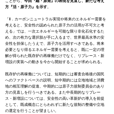
ことから、
今回『縮・原発』の表現を見直し、新たな考え
方『活・原子力』を示す
。
「Ⅱ．カーボンニュートラル実現や将来のエネルギー需要を
考えると、安全性の認められた原子力の活用が不可欠と考
える」では、一次エネルギーを可能な限り非化石化するた
め、次の有力な選択肢が手に入るまで、世界最高水準の安
全性を担保したうえで、原子力を活用すべきである。将来
必要となり得るエネルギー需要を考えると、既に一定の理
解が得られた既存炉の再稼働だけでなく、リプレース・新
増設の実装への動きを今から開始することが求められる。
既存炉の再稼働については、短期的には審査合格後の国民
へのファクトベースの説明、短中期的には立地地域と消費
地の相互理解の促進、中期的には原子力規制委員会のあり
方の見直しを行うべきである。また中長期的なリプレー
ス・新増設については、安全性の高い革新炉の導入を前提
として、既成概念にとらわれずに新たな規制の整備や立地
の選定を行うことが望ましい。