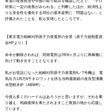
東電の改善状況や今後の取り組みを確認した上で、「テロ
対策に一定の改善がみられる」と判断したほか、経済性よ
りも安全性を優先する同社の基本姿勢に「問題はない」と
評価されたことを、私も安堵したところです。
【東京電力柏崎刈羽原子力発電所の全景（原子力規制委員
会HPより）】
命令が解除されれば、同発電所は2年8ヶ月ぶりに再稼働に
向けて動き出すこととなります。
私がお世話になった柏崎刈羽原子力発電所6／7号機は、電
気出力135万6千キロワットを誇る当時最新鋭の改良型沸騰
水型軽水炉（ABWR）。
今後も多くのハードルはあろうかと思いますが、それを乗
り越え、戦線復帰を果たされますこと敦賀の地から応援し
ています。