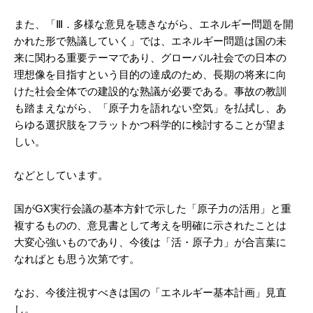
また、「Ⅲ．多様な意見を聴きながら、エネルギー問題を開
かれた形で熟議していく」では、エネルギー問題は国の未
来に関わる重要テーマであり、グローバル社会での日本の
理想像を目指すという目的の達成のため、長期の将来に向
けた社会全体での建設的な熟議が必要である。事故の教訓
も踏まえながら、「原子力を語れない空気」を払拭し、あ
らゆる選択肢をフラットかつ科学的に検討することが望ま
しい。
などとしています。
国がGX実行会議の基本方針で示した「原子力の活用」と重
複するものの、意見書として考えを明確に示されたことは
大変心強いものであり、今後は「活・原子力」が合言葉に
なればとも思う次第です。
なお、今後注視すべきは国の「エネルギー基本計画」見直
し。