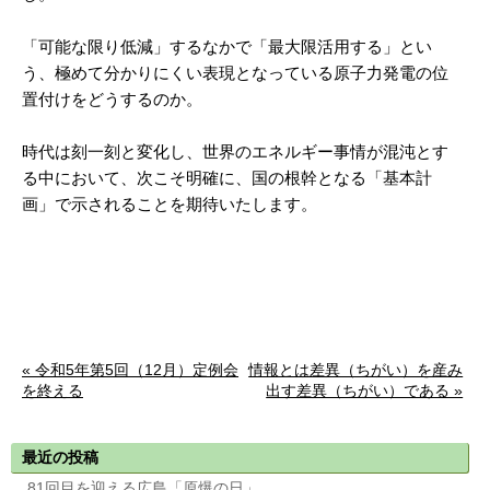
「可能な限り低減」するなかで「最大限活用する」とい
う、極めて分かりにくい表現となっている原子力発電の位
置付けをどうするのか。
時代は刻一刻と変化し、世界のエネルギー事情が混沌とす
る中において、次こそ明確に、国の根幹となる「基本計
画」で示されることを期待いたします。
« 令和5年第5回（12月）定例会
情報とは差異（ちがい）を産み
を終える
出す差異（ちがい）である »
最近の投稿
81回目を迎える広島「原爆の日」