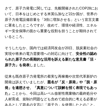
さて、原子力発電に関しては、先般開催されたCOP28にお
いて、日本をはじめとする米英仏加など22か国が、世界の
原子力発電設備容量を「3倍に増加させる」という宣言文書
に署名したところですが、改めて、環境や経済性、エネル
ギー安全保障の面から重要な役割を担うことが期待されて
いるところ。
そうしたなか、国内では経済同友会が20日、脱炭素社会の
実現や将来の電力需要増への対応に向けて、
安全性の認め
られた原子力の長期的な活用を訴える新たな意見書「活・
原子力」を発表
しました。
従来も既存原子力発電所の着実な再稼働や次世代革新炉の
開発は訴えていましたが、
題名が「反・原発」や「脱・原
発」を連想させ、「真意について誤解を招く表現でもあっ
た」
ことから、今回は高レベル放射性廃棄物の最終処分や
人材育成、規制の問題なども含めて総合的に考える必要が
あるとして題名の文言に「原子力」を使用したとのこと。