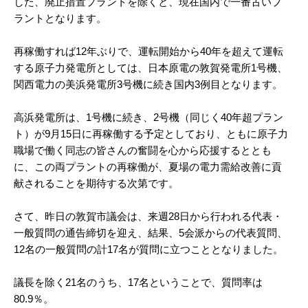
した、廃止措置プラントを除くと、現在国内で一番古いプ
ラントとなります。
再稼働すれば12年ぶりで、運転開始から40年を超えて運転
する原子力発電所としては、日本原電の敦賀発電所1号機、
関西電力の美浜発電所3号機に続き国内3例目となります。
高浜発電所は、1号機に続き、2号機（同じく40年超プラン
ト）が9月15日に再稼働する予定としており、ともに原子力
職場で働く同志の皆さんの奮闘を心から応援するととも
に、この両プラントの再稼働が、夏場の電力需給改善に貢
献されることを期待する次第です。
さて、昨日の敦賀市議会は、来週28日から行われる代表・
一般質問の通告締切を迎え、結果、5会派からの代表質問、
12名の一般質問の計17名が質問に立つこととなりました。
議長を除く21名のうち、17名ということで、質問率は
80.9％。