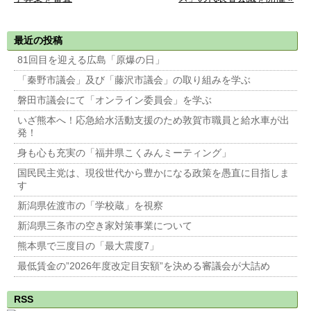
最近の投稿
81回目を迎える広島「原爆の日」
「秦野市議会」及び「藤沢市議会」の取り組みを学ぶ
磐田市議会にて「オンライン委員会」を学ぶ
いざ熊本へ！応急給水活動支援のため敦賀市職員と給水車が出
発！
身も心も充実の「福井県こくみんミーティング」
国民民主党は、現役世代から豊かになる政策を愚直に目指しま
す
新潟県佐渡市の「学校蔵」を視察
新潟県三条市の空き家対策事業について
熊本県で三度目の「最大震度7」
最低賃金の”2026年度改定目安額”を決める審議会が大詰め
RSS