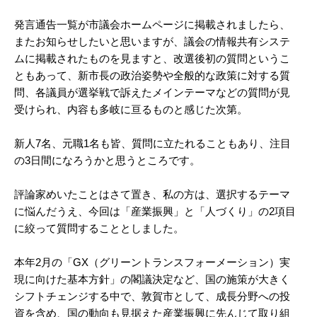
発言通告一覧が市議会ホームページに掲載されましたら、
またお知らせしたいと思いますが、議会の情報共有システ
ムに掲載されたものを見ますと、改選後初の質問というこ
ともあって、新市長の政治姿勢や全般的な政策に対する質
問、各議員が選挙戦で訴えたメインテーマなどの質問が見
受けられ、内容も多岐に亘るものと感じた次第。
新人7名、元職1名も皆、質問に立たれることもあり、注目
の3日間になろうかと思うところです。
評論家めいたことはさて置き、私の方は、選択するテーマ
に悩んだうえ、今回は「産業振興」と「人づくり」の2項目
に絞って質問することとしました。
本年2月の「GX（グリーントランスフォーメーション）実
現に向けた基本方針」の閣議決定など、国の施策が大きく
シフトチェンジする中で、敦賀市として、成長分野への投
資を含め、国の動向も見据えた産業振興に先んじて取り組