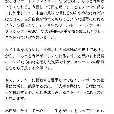
からはワールドチャンピオンになるために、もっと野球が
上手くなれるよう新しい毎日を過ごすことをファンの皆さ
まに約束します。本当の意味で憧れるのをやめなければい
けません。自分自身が憧れてもらえるような選手になれる
よう、頑張ります」と、今年のワールド・ベースボール・
クラシック（WBC）で大谷翔平選手が檄を飛ばしたフレー
ズを使って活躍を誓いました。
タイトルを総なめし、文句なしの日本No.1の投手でありな
がら、「もっと野球が上手くなれるよう」と努力する姿勢
に、No.1たる由縁を感じた次第ですが、来シーズンの活躍
を心から応援する次第です。
さて、メジャーに挑戦する選手だけでなく、スポーツの世
界に共感し、感動するのは、「人生を懸けて」目標に向か
って挑戦する姿、それを成し遂げるストーリーにあるのだ
と思います。
私自身、そうして一心に、「生きがい」をもって打ち込む