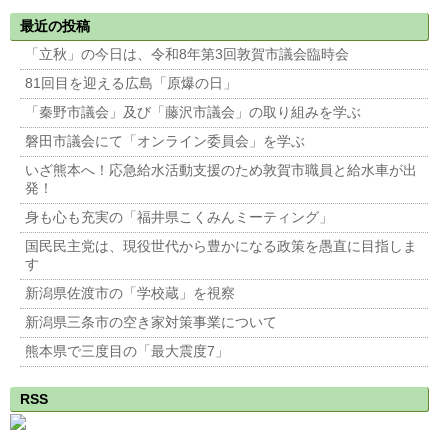
最近の投稿
「立秋」の今日は、令和8年第3回敦賀市議会臨時会
81回目を迎える広島「原爆の日」
「秦野市議会」及び「藤沢市議会」の取り組みを学ぶ
磐田市議会にて「オンライン委員会」を学ぶ
いざ熊本へ！応急給水活動支援のため敦賀市職員と給水車が出
発！
身も心も充実の「福井県こくみんミーティング」
国民民主党は、現役世代から豊かになる政策を愚直に目指しま
す
新潟県佐渡市の「学校蔵」を視察
新潟県三条市の空き家対策事業について
熊本県で三度目の「最大震度7」
RSS