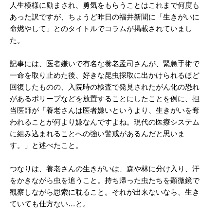
人生模様に励まされ、勇気をもらうことはこれまで何度も
あった訳ですが、ちょうど昨日の福井新聞に「生きがいに
命燃やして」とのタイトルでコラムが掲載されていまし
た。
記事には、医者嫌いで有名な養老孟司さんが、緊急手術で
一命を取り止めた後、好きな昆虫採取に出かけられるほど
回復したものの、入院時の検査で発見されたがん化の恐れ
があるポリープなどを放置することにしたことを例に、担
当医師が「養老さんは医者嫌いというより、生きがいを奪
われることが何より嫌なんですよね。現代の医療システム
に組み込まれることへの強い警戒があるんだと思いま
す。」と述べたこと。
つなりは、養老さんの生きがいは、森や林に分け入り、汗
をかきながら虫を追うこと。持ち帰った虫たちを顕微鏡で
観察しながら思索に耽ること。それが出来ないなら、生き
ていても仕方ない…と。