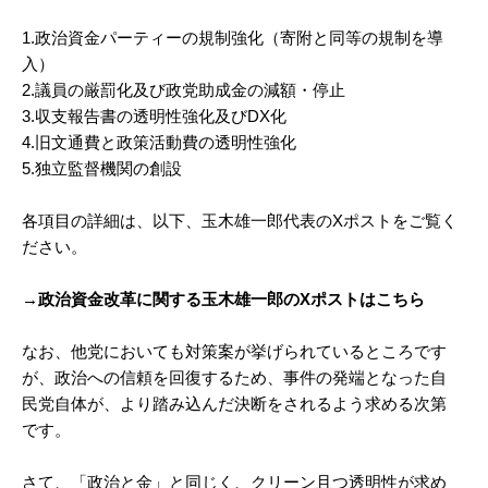
1.政治資金パーティーの規制強化（寄附と同等の規制を導
入）
2.議員の厳罰化及び政党助成金の減額・停止
3.収支報告書の透明性強化及びDX化
4.旧文通費と政策活動費の透明性強化
5.独立監督機関の創設
各項目の詳細は、以下、玉木雄一郎代表のXポストをご覧く
ださい。
→政治資金改革に関する玉木雄一郎のXポストはこちら
なお、他党においても対策案が挙げられているところです
が、政治への信頼を回復するため、事件の発端となった自
民党自体が、より踏み込んだ決断をされるよう求める次第
です。
さて、「政治と金」と同じく、クリーン且つ透明性が求め