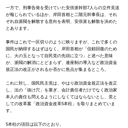
一方で、刑事告発を受けていた安倍派幹部7人らの立件見送
が報じられているほか、岸田首相と二階元幹事長は、それ
ぞれ自派閥を解散する意向を表明、安倍派も解散を決めた
とあります。
事件はこれで一区切りのように映りますが、これで多くの
国民が納得するはずはなく、岸田首相が「信頼回復のため
に、火の玉となって自民党の先頭に立つ」と述べた意味
が、派閥の解消にとどまらず、連座制の導入など政治資金
規正法の改正がされるか否かに焦点が集まるところ。
これに対し、国民民主党は、やはり政治資金規正法を改正
し、法の「抜け穴」を塞ぎ、会計責任者だけでなく政治家
本人の責任も問えるようにしなくてはならないとし、党と
しての改革案「政治資金改革5本柱」を取りまとめていま
す。
5本柱の項目は以下のとおり。