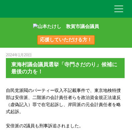
応援していただける方！
2024年1月20日
東海村議会議員選挙「寺門さだのり」候補に
最後の力を！
自民党派閥のパーティー収入不記載事件で、東京地検特捜
部は安倍派、二階派の会計責任者らを政治資金規正法違反
（虚偽記入）罪で在宅起訴し、岸田派の元会計責任者を略
式起訴。
安倍派の2議員も刑事訴追されました。