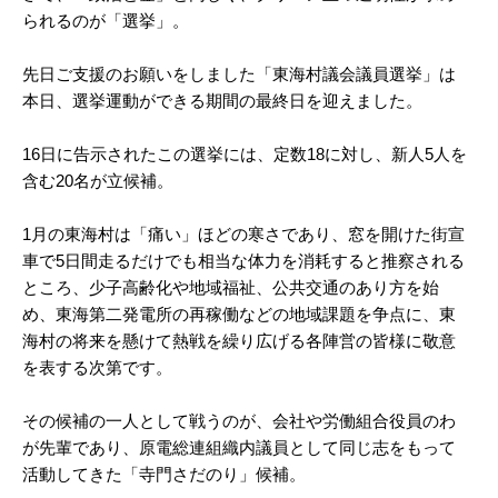
られるのが「選挙」。
先日ご支援のお願いをしました「東海村議会議員選挙」は
本日、選挙運動ができる期間の最終日を迎えました。
16日に告示されたこの選挙には、定数18に対し、新人5人を
含む20名が立候補。
1月の東海村は「痛い」ほどの寒さであり、窓を開けた街宣
車で5日間走るだけでも相当な体力を消耗すると推察される
ところ、少子高齢化や地域福祉、公共交通のあり方を始
め、東海第二発電所の再稼働などの地域課題を争点に、東
海村の将来を懸けて熱戦を繰り広げる各陣営の皆様に敬意
を表する次第です。
その候補の一人として戦うのが、会社や労働組合役員のわ
が先輩であり、原電総連組織内議員として同じ志をもって
活動してきた「寺門さだのり」候補。