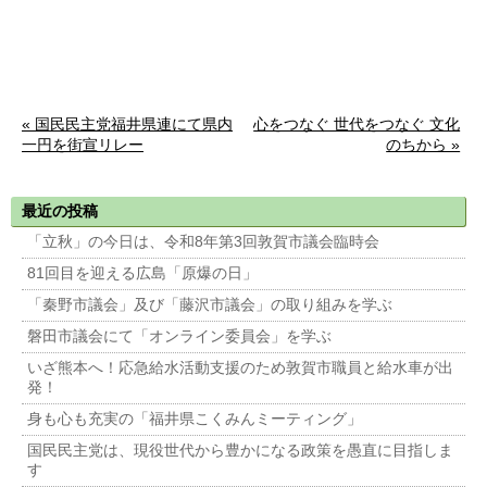
« 国民民主党福井県連にて県内
心をつなぐ 世代をつなぐ 文化
一円を街宣リレー
のちから »
最近の投稿
「立秋」の今日は、令和8年第3回敦賀市議会臨時会
81回目を迎える広島「原爆の日」
「秦野市議会」及び「藤沢市議会」の取り組みを学ぶ
磐田市議会にて「オンライン委員会」を学ぶ
いざ熊本へ！応急給水活動支援のため敦賀市職員と給水車が出
発！
身も心も充実の「福井県こくみんミーティング」
国民民主党は、現役世代から豊かになる政策を愚直に目指しま
す