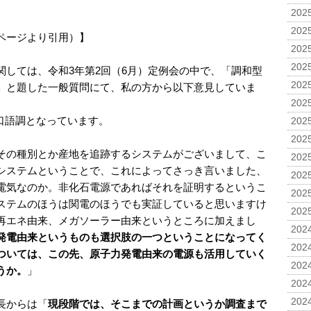
2025
2025
ページより引用）】
2025
2025
関しては、令和3年第2回（6月）定例会の中で、「調和型
2025
」と題した一般質問にて、私の方から以下意見していま
2025
口語調となっています。
2025
2025
その種別とか産地を追跡するシステムがございまして、こ
2025
グシステムということで、これによってさっき言いました、
2025
電気なのか。非化石電源であればそれを証明するというこ
2025
ステムのほうは関電のほうでも実証していると思いますけ
2025
再エネ由来、メガソーラー由来というところに加えまし
2024
発電由来というものも選択肢の一つということになってく
2024
ついては、この先、原子力発電由来の電源も活用していく
2024
うか。
」
2024
2024
長からは「
現段階では、そこまでの計画というか調査まで