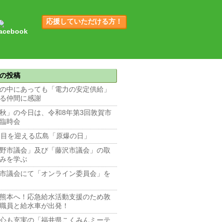
応援していただける方！
の投稿
の中にあっても「電力の安定供給」
る仲間に感謝
秋」の今日は、令和8年第3回敦賀市
臨時会
回目を迎える広島「原爆の日」
野市議会」及び「藤沢市議会」の取
みを学ぶ
市議会にて「オンライン委員会」を
熊本へ！応急給水活動支援のため敦
職員と給水車が出発！
心も充実の「福井県こくみんミーテ