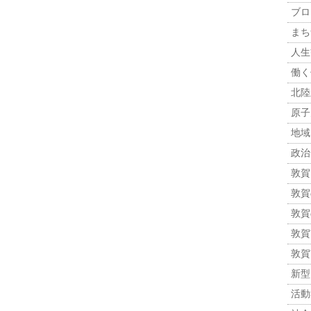
ブロ
まち
人生観
働く
北陸
原子力
地域
政治 
敦賀
敦賀
敦賀
敦賀市
敦賀
新型
活動報