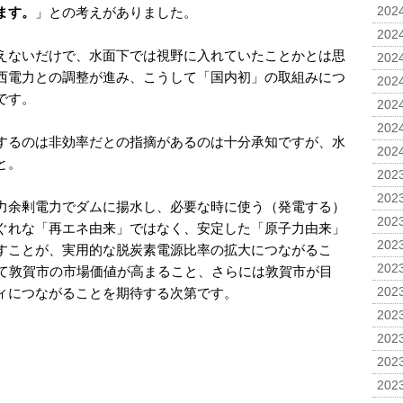
ます。
」との考えがありました。
2024
2024
えないだけで、水面下では視野に入れていたことかとは思
2024
西電力との調整が進み、こうして「国内初」の取組みにつ
2024
です。
2024
2024
するのは非効率だとの指摘があるのは十分承知ですが、水
2024
と。
2023
2023
力余剰電力でダムに揚水し、必要な時に使う（発電する）
2023
ぐれな「再エネ由来」ではなく、安定した「原子力由来」
2023
すことが、実用的な脱炭素電源比率の拡大につながるこ
2023
して敦賀市の市場価値が高まること、さらには敦賀市が目
ィにつながることを期待する次第です。
2023
2023
2023
2023
2023