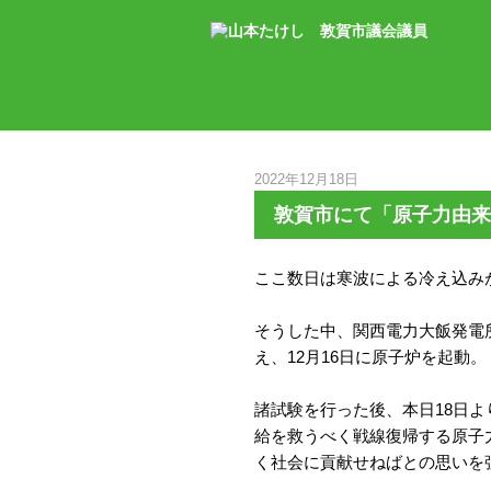
2022年12月18日
敦賀市にて「原子力由来
ここ数日は寒波による冷え込み
そうした中、関西電力大飯発電所
え、12月16日に原子炉を起動。
諸試験を行った後、本日18日
給を救うべく戦線復帰する原子
く社会に貢献せねばとの思いを