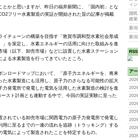
ィン
ことかと思いますが、昨日の福井新聞に、「国内初」とな
国民
CO2フリー水素製造の実証が開始された旨の記事が掲載
政策
新潟
ライチェーンの構築を目指す「敦賀市調和型水素社会形成
新潟
）」を策定し、水素エネルギーの活用に向けた取組みを進
市場（以下、卸売市場）などに設置した水素ステーション
RSS
による水素製造を行ってきていたところ。
アー
ボンロードマップにおいて、「原子力エネルギーを、将来
2026
った水素製造にも活用し、原子力のさらなる可能性の拡大
子力発電所で発電した電気を活用した水素製造の検討を進
2026
コースト計画とも連動する中で、今回の実証実験に至った
2026
2026
2026
置されている卸売市場に関西電力の原子力発電所で発電し
2026
利用に至るまでの一連の流れを追跡（トラッキング）する
2026
の電気によって製造されたことを特定するもの。
2026