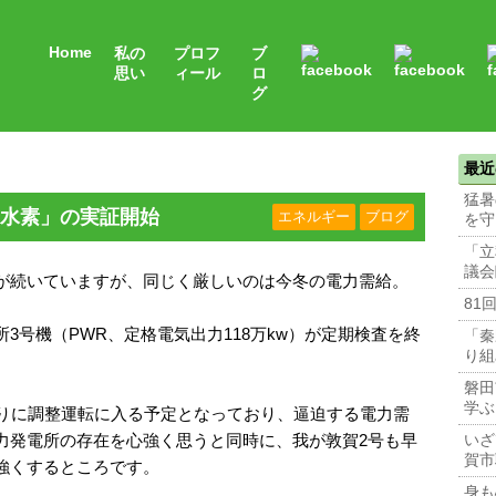
Home
私の
プロフ
ブ
思い
ィール
ロ
グ
最近
猛暑
水素」の実証開始
エネルギー
ブログ
を守
「立
議会
が続いていますが、同じく厳しいのは今冬の電力需給。
81
3号機（PWR、定格電気出力118万kw）が定期検査を終
「秦
り組
磐田
学ぶ
よりに調整運転に入る予定となっており、逼迫する電力需
力発電所の存在を心強く思うと同時に、我が敦賀2号も早
いざ
賀市
強くするところです。
身も