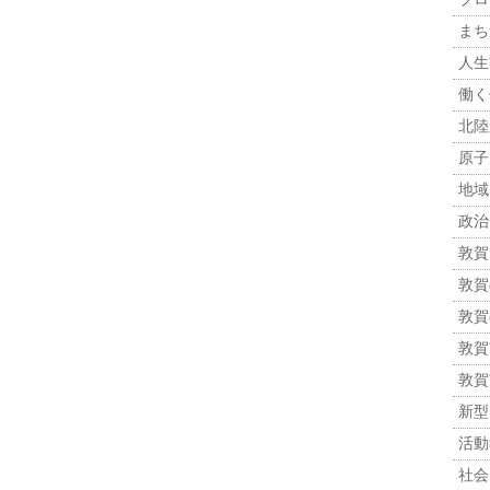
まち
人生観
働く
北陸
原子力
地域
政治 
敦賀
敦賀
敦賀
敦賀市
敦賀
新型
活動報
社会 