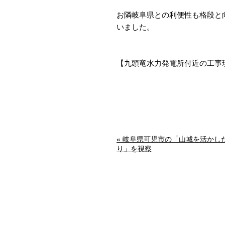
お隣岐阜県との利便性も格段と
いました。
【九頭竜水力発電所付近の工事
« 岐阜県可児市の「山城を活かし
り」を視察