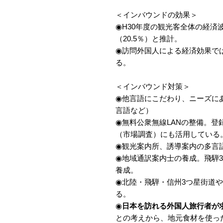
＜インバウンドの効果＞
◉H30年度の観光客全体の経済波
（20.5％）と推計。
◉訪問外国人による経済効果では、
る。
＜インバウンド対策＞
◉他言語にこだわり、ニーズにあ
言語など）
◉無料公衆無線LANの整備。
（市場調査）にも活用している
◉観光案内所、誘導案内の多言
◉地域通訳案内士の養成。飛騨3
養成。
◉北陸・飛騨・信州3つ星街道
る。
◉
日本を訪れる外国人旅行者が
との考えから、地元食材を使っ