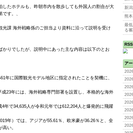
泊したホテルも、昨朝市内を散歩しても外国人の割合が大
新潟
第です。、
熊本
最低
観光課 海外戦略係のご担当より資料に沿って説明を受け
る審
RSS
ばかりでしたが、説明中にあった主な内容は以下のとお
アー
2026
S61年に国際観光モデル地区に指定されたことを契機に、
2026
2026
平成23年には、海外戦略専門部署を設置し、本格的な海外
2026
2026
で34,635人が令和元年では612,204人と爆発的に飛躍
2026
2026
9年）では、アジアが55.61％、欧米豪が36.26％と、全
2026
が高い。