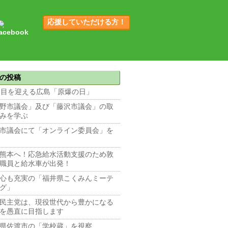
応援していただける方！
の投稿
回目を迎える広島「原爆の日」
野市議会」及び「藤沢市議会」の取
みを学ぶ
市議会にて「オンライン委員会」を
熊本へ！応急給水活動支援のため敦
職員と給水車が出発！
心も充実の「福井県こくみんミーテ
グ」
民主党は、現役世代から豊かになる
を愚直に目指します
県佐渡市の「学校蔵」を視察