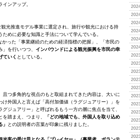
ラインアップ。
2024
2024
2024
能な観光推進モデル事業に選定され、旅行や観光における持
2024
うために必要な知識と手法について学んでいる。
2024
なかった「事業継続のための経済指標の把握」、「市民の
2024
み」を行いつつ、
インバウンドによる観光振興を市民の幸
2023
げていく
としている。
2023
2023
2023
2023
、且つ多角的な視点のもと取組まれてきた内容は、大いに
2023
わけ外国人と言えば「高付加価値（ラグジュアリー）」を
2023
ラグジュアリー」と呼ばれるもう一方の層に焦点を当て、
2023
とを踏まえ、つまり、
「どの地域でも、外国人を取り込め
2023
る」
との説明者の言葉が印象に残りました。
2023
2023
観光客の受け皿となる「プレイヤー」（事業者、ボランテ