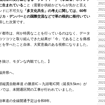
2023
に生まれている
こと（需要か供給かどちらが先かと言え
2022
ンドに不可欠な
「多文化共生」の考えに関しては、60年
2022
リカ・デンバーとの国際交流などで草の根的に根付いてい
得した次第です。
2022
2022
ド都市は、何か特異なことを行っているのはなく、データ
2022
コツコツと取り組んできた結果が「今」であることを痛感
2022
とを学べたこと自体、大変意義のある視察になりました。
2022
2022
2022
き抜け、モダンな内観でした。】
2022
2022
福井県へ。
2022
2021
縦貫自動車道 の勝原IC～九頭竜IC間（延長9.5km）が
2021
いでは、未開通区間の工事が行われていました。
2021
動車道の全線開通予定は令和8年。
2021