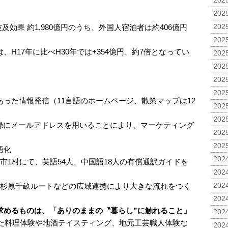
2025
2025
及効果 約1,980億円のうち、外国人宿泊者は約406億円
2025
2025
H17年に比べH30年では+354億円、約7倍となってい
2025
2025
2025
2025
った情報発信（11言語のホームページ、散策マップは12
2025
2025
登録にメールアドレスを用いることにより、マーケティング
2025
。
2025
語化
2024
市1村にて、英語54人、中国語18人の有償通訳ガイドを
2024
や杉原千畝ルートなどの広域連携により大きな流れをつく
2024
2024
求めるものは、「ありのままの〝暮らし”に触れること」
2024
た料理体験や地酒テイスティング、地元工芸職人体験な
2024