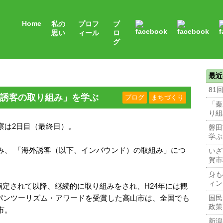
Home
私の
プロフ
ブ
思い
ィール
ロ
グ
最近
81
誘客の取り組み」を学ぶ
ブログ
まちづくり
「秦
り組
察は2日目（最終日）。
磐田
学ぶ
み、 「海外誘客（以下、インバウンド）の取組み」につ
いざ
賀市
身も
ィン
指定されて以降、継続的に取り組みをされ、H24年には観
ャパンツーリズム・アワードを受賞した高山市は、全国でも
国民
政策
市。
新潟