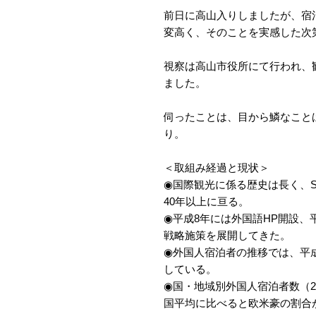
前日に高山入りしましたが、宿
変高く、そのことを実感した次
視察は高山市役所にて行われ、
ました。
伺ったことは、目から鱗なこと
り。
＜取組み経過と現状＞
◉国際観光に係る歴史は長く、
40年以上に亘る。
◉平成8年には外国語HP開設、
戦略施策を展開してきた。
◉外国人宿泊者の推移では、平成4年
している。
◉国・地域別外国人宿泊者数（201
国平均に比べると欧米豪の割合