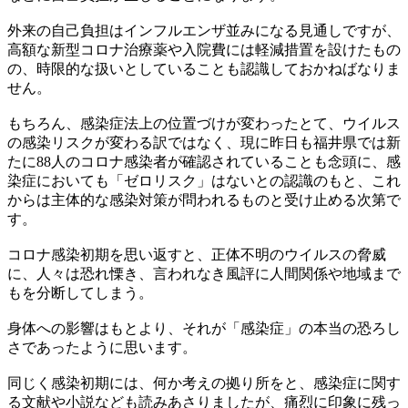
外来の自己負担はインフルエンザ並みになる見通しですが、
高額な新型コロナ治療薬や入院費には軽減措置を設けたもの
の、時限的な扱いとしていることも認識しておかねばなりま
せん。
もちろん、感染症法上の位置づけが変わったとて、ウイルス
の感染リスクが変わる訳ではなく、現に昨日も福井県では新
たに88人のコロナ感染者が確認されていることも念頭に、感
染症においても「ゼロリスク」はないとの認識のもと、これ
からは主体的な感染対策が問われるものと受け止める次第で
す。
コロナ感染初期を思い返すと、正体不明のウイルスの脅威
に、人々は恐れ慄き、言われなき風評に人間関係や地域まで
もを分断してしまう。
身体への影響はもとより、それが「感染症」の本当の恐ろし
さであったように思います。
同じく感染初期には、何か考えの拠り所をと、感染症に関す
る文献や小説なども読みあさりましたが、痛烈に印象に残っ