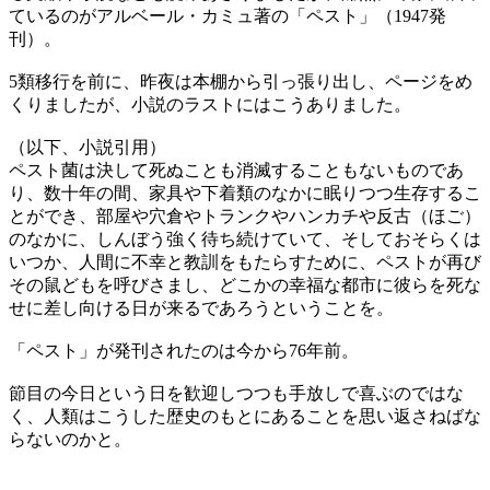
ているのがアルベール・カミュ著の「ペスト」（1947発
刊）。
5類移行を前に、昨夜は本棚から引っ張り出し、ページをめ
くりましたが、小説のラストにはこうありました。
（以下、小説引用）
ペスト菌は決して死ぬことも消滅することもないものであ
り、数十年の間、家具や下着類のなかに眠りつつ生存するこ
とができ、部屋や穴倉やトランクやハンカチや反古（ほご）
のなかに、しんぼう強く待ち続けていて、そしておそらくは
いつか、人間に不幸と教訓をもたらすために、ペストが再び
その鼠どもを呼びさまし、どこかの幸福な都市に彼らを死な
せに差し向ける日が来るであろうということを。
「ペスト」が発刊されたのは今から76年前。
節目の今日という日を歓迎しつつも手放しで喜ぶのではな
く、人類はこうした歴史のもとにあることを思い返さねばな
らないのかと。