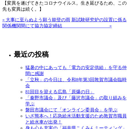
【変異を遂げてきたコロナウイルス。生き延びるため、この
先も変異は続く。】
« 大事に至らぬよう願う能登の雨
新試験研究炉の設置に係る
関係機関間にて協力協定締結 »
最近の投稿
猛暑の中にあっても「電力の安定供給」を守る仲
間に感謝
「立秋」の今日は、令和8年第3回敦賀市議会臨時
会
81回目を迎える広島「原爆の日」
「秦野市議会」及び「藤沢市議会」の取り組みを
学ぶ
磐田市議会にて「オンライン委員会」を学ぶ
いざ熊本へ！応急給水活動支援のため敦賀市職員
と給水車が出発！
身も心も充実の「福井県こくみんミーティング」