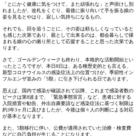
「とにかく健康に気をつけて、また頑張れな」と声掛けし別
れましたが、改札をくぐり、最後に振り向いて手を振る娘の
姿を見るとやはり、寂しい気持ちになるもの。
それでも、回を追うごとに、その姿は頼もしくなっていると
も感じた次第であり、親として出来るのは、都会暮らしで揉
まれる娘の心の拠り所として応援することと思った次第であ
ります。
さて、ゴールデンウィークも終わり、本格的な活動開始とい
ったところですが、本日8日は、ある種歴史的とも言える、
新型コロナウイルスの感染症法上の位置づけが、季節性イン
フルエンザ並みの「5類」に引き下げられる日であります。
思えば、国内で感染が確認されて以降、これまで感染者数の
ピークは第8波まで、「緊急事態宣言」など、患者に対する
入院措置や勧告、外出自粛要請など感染症法に基づく制限は
約3年3ヶ月に及びましたが、今後は個々人の判断による対応
が基本となります。
また、5類移行に伴い、公費が適用されていた治療・検査費
などに自己負担が生じることになります。