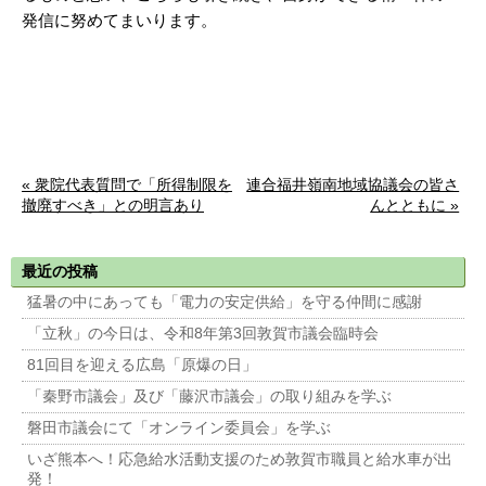
発信に努めてまいります。
« 衆院代表質問で「所得制限を
連合福井嶺南地域協議会の皆さ
撤廃すべき」との明言あり
んとともに »
最近の投稿
猛暑の中にあっても「電力の安定供給」を守る仲間に感謝
「立秋」の今日は、令和8年第3回敦賀市議会臨時会
81回目を迎える広島「原爆の日」
「秦野市議会」及び「藤沢市議会」の取り組みを学ぶ
磐田市議会にて「オンライン委員会」を学ぶ
いざ熊本へ！応急給水活動支援のため敦賀市職員と給水車が出
発！