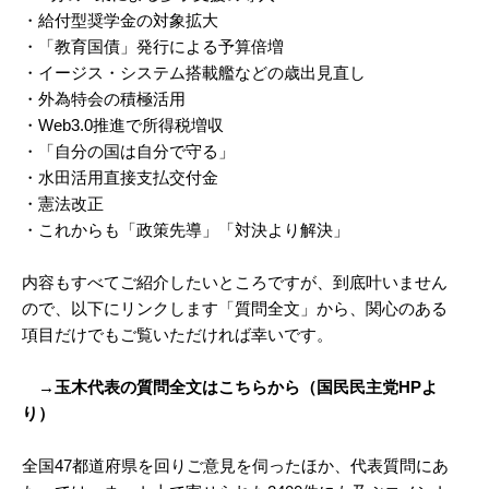
・給付型奨学金の対象拡大
・「教育国債」発行による予算倍増
・イージス・システム搭載艦などの歳出見直し
・外為特会の積極活用
・Web3.0推進で所得税増収
・「自分の国は自分で守る」
・水田活用直接支払交付金
・憲法改正
・これからも「政策先導」「対決より解決」
内容もすべてご紹介したいところですが、到底叶いません
ので、以下にリンクします「質問全文」から、関心のある
項目だけでもご覧いただければ幸いです。
→玉木代表の質問全文はこちらから（国民民主党HPよ
り）
全国47都道府県を回りご意見を伺ったほか、代表質問にあ