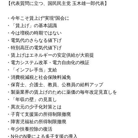
【代表質問に立つ、国民民主党 玉木雄一郎代表】
・今年こそ賃上げ“実現“国会に
・「賃上げ」の基本認識
・今は増税の時期ではない
・電気代のさらなる値下げ
・特別高圧の電気代値下げ
・賃上げはエネルギーの安定供給が大前提
・電力システム改革・電力自由化の検証
・「インフレ手当」支給
・消費税減税と社会保険料減免
・保育士、介護士、教員、公務員の給料アップ
・製薬業界の賃上げのために薬価の毎年改定見直しを
・「年収の壁」の見直し
・異次元の少子化対策とは
・子育て支援策の所得制限撤廃
・障害児福祉の所得制限撤廃
・年少扶養控除の復活
・N分のN乗による多子支援の導入