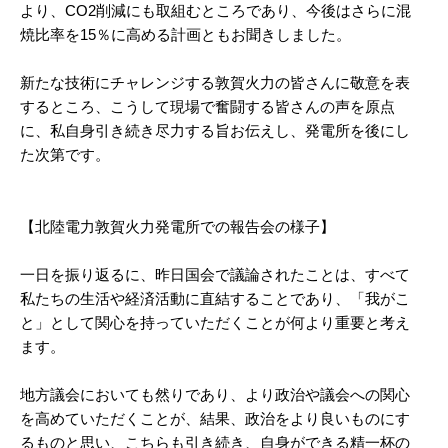
より、CO2削減にも取組むところであり、今後はさらに混
焼比率を15％に高める計画ともお聞きしました。
新たな技術にチャレンジする敦賀火力の皆さんに敬意を表
するところ、こうして現場で奮闘する皆さんの声を原点
に、私自身引き続き尽力する旨お伝えし、発電所を後にし
た次第です。
【北陸電力敦賀火力発電所での報告会の様子】
一日を振り返るに、昨日国会で議論されたことは、すべて
私たちの生活や経済活動に直結することであり、「我がこ
と」として関心を持っていただくことが何より重要と考え
ます。
地方議会においても然りであり、より政治や議会への関心
を高めていただくことが、結果、政治をより良いものにす
るものと思い、こちらも引き続き、自身ができる精一杯の