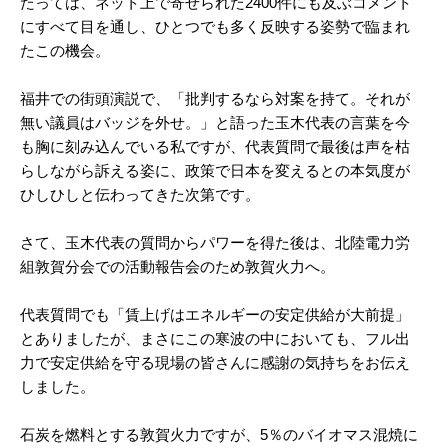
たっては、ネット上で寄せられた2400件にも及ぶコメント
にすべて目を通し、ひとつでも多く反映する姿勢で臨まれ
たこの機会。
福井での街頭演説で、「批判するなら対案を持て。それが
無い議員はバッジを外せ。」と語った玉木代表の言葉を今
も胸に刻み込んでいる私ですが、代表質問で最後は声を枯
らしながら訴える姿に、政策で日本を変えるとの本気度が
ひしひしと伝わってきた次第です。
さて、玉木代表の質問からパワーを得た後は、北陸電力労
組敦賀分会での活動報告会のため敦賀火力へ。
代表質問でも「賃上げはエネルギーの安定供給が大前提」
とありましたが、まさにこの寒波の中においても、フル出
力で安定供給を守る現場の皆さんに感謝の気持ちをお伝え
しました。
石炭を燃料とする敦賀火力ですが、5％のバイオマス混焼に