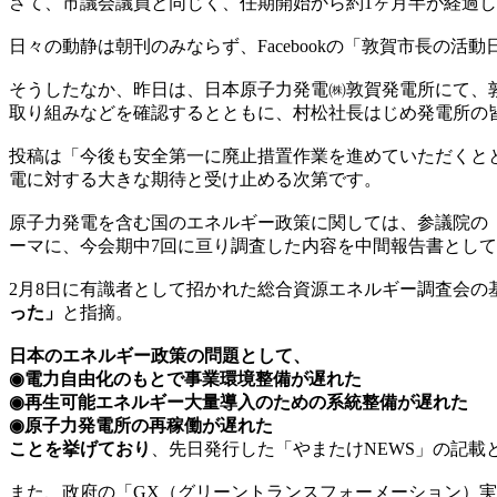
さて、市議会議員と同じく、任期開始から約1ヶ月半が経過
日々の動静は朝刊のみならず、Facebookの「敦賀市長
そうしたなか、昨日は、日本原子力発電㈱敦賀発電所にて、敦
取り組みなどを確認するとともに、村松社長はじめ発電所の
投稿は「今後も安全第一に廃止措置作業を進めていただくと
電に対する大きな期待と受け止める次第です。
原子力発電を含む国のエネルギー政策に関しては、参議院の
ーマに、今会期中7回に亘り調査した内容を中間報告書とし
2月8日に有識者として招かれた総合資源エネルギー調査会
った」
と指摘。
日本のエネルギー政策の問題として、
◉電力自由化のもとで事業環境整備が遅れた
◉再生可能エネルギー大量導入のための系統整備が遅れた
◉原子力発電所の再稼働が遅れた
ことを挙げており
、先日発行した「やまたけNEWS」の記載
また、政府の「GX（グリーントランスフォーメーション）