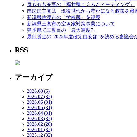
身も心も充実の「福井県こくみんミーティング」
国民民主党は、現役世代から豊かになる政策を愚
新潟県佐渡市の「学校蔵」を視察
新潟県三条市の空き家対策事業について
熊本県で三度目の「最大震度7」
最低賃金の”2026年度改定目安額”を決める審議会
RSS
アーカイブ
2026.08 (6)
2026.07 (32)
2026.06 (31)
2026.05 (31)
2026.04 (31)
2026.03 (32)
2026.02 (28)
2026.01 (32)
2025.12 (32)