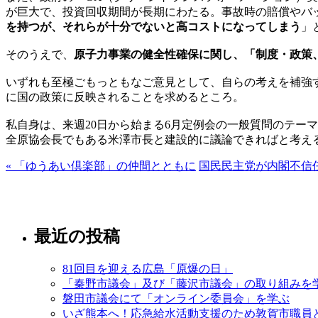
が巨大で、投資回収期間が長期にわたる。事故時の賠償やバ
を持つが、それらが十分でないと高コストになってしまう
」
そのうえで、
原子力事業の健全性確保に関し、「制度・政策
いずれも至極ごもっともなご意見として、自らの考えを補強
に国の政策に反映されることを求めるところ。
私自身は、来週20日から始まる6月定例会の一般質問のテー
全原協会長でもある米澤市長と建設的に議論できればと考え
« 「ゆうあい倶楽部」の仲間とともに
国民民主党が内閣不信任
最近の投稿
81回目を迎える広島「原爆の日」
「秦野市議会」及び「藤沢市議会」の取り組みを
磐田市議会にて「オンライン委員会」を学ぶ
いざ熊本へ！応急給水活動支援のため敦賀市職員