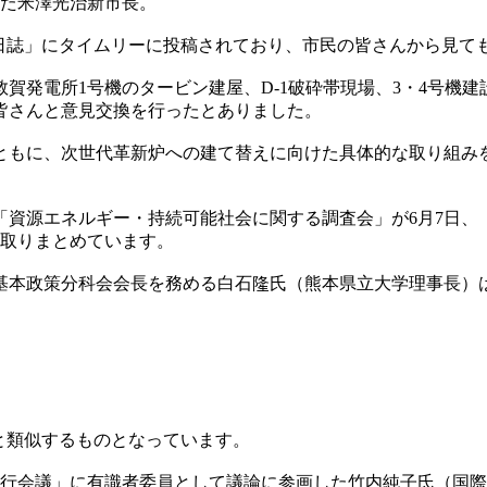
した米澤光治新市長。
の活動日誌」にタイムリーに投稿されており、市民の皆さんから見
賀発電所1号機のタービン建屋、D-1破砕帯現場、3・4号機
皆さんと意見交換を行ったとありました。
ともに、次世代革新炉への建て替えに向けた具体的な取り組み
「資源エネルギー・持続可能社会に関する調査会」が6月7日、
て取りまとめています。
の基本政策分科会会長を務める白石隆氏（熊本県立大学理事長）
と類似するものとなっています。
実行会議」に有識者委員として議論に参画した竹内純子氏（国