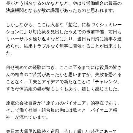
長がどう指名するのかなどなど、やはり労働組合の最高の
決議機関となるが故の課題があったものと思われます。
しかしながら、ここは入念な「想定」に基づくシュミレー
ションにより対応策を見出したうえでの事前準備、前日も
リハーサルを繰り返すなどにより、当日も円滑に議事を進
められ、結果トラブルなく無事に開催することが出来まし
た。
何せ初めての経験につき、ここに至るまでには役員の皆さ
んの相当のご苦労があったかと思いますが、失敗を恐れる
ことなく、工夫とアイデアで新たなことに「チャレンジ」
する母体労組の姿が頼もしくもあり、嬉しく感じました。
原電の会社自身が「原子力のパイオニア」的存在であり、
そこで働く社員・組合員の胸には脈々と「パイオニア精
神」が流れています。
東日本大震災以降続く逆風、苦しく厳しい時代にあって