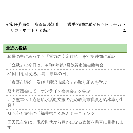
« 常任委員会、所管事務調査
選手の躍動感からもらうチカラ
»
（リラ・ポート）と続く
最近の投稿
猛暑の中にあっても「電力の安定供給」を守る仲間に感謝
「立秋」の今日は、令和8年第3回敦賀市議会臨時会
81回目を迎える広島「原爆の日」
「秦野市議会」及び「藤沢市議会」の取り組みを学ぶ
磐田市議会にて「オンライン委員会」を学ぶ
いざ熊本へ！応急給水活動支援のため敦賀市職員と給水車が出
発！
身も心も充実の「福井県こくみんミーティング」
国民民主党は、現役世代から豊かになる政策を愚直に目指しま
す