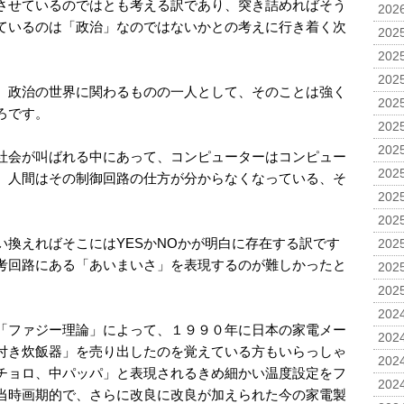
させているのではとも考える訳であり、突き詰めればそう
2026
ているのは「政治」なのではないかとの考えに行き着く次
2025
2025
2025
、政治の世界に関わるものの一人として、そのことは強く
2025
ろです。
2025
2025
社会が叫ばれる中にあって、コンピューターはコンピュー
2025
、人間はその制御回路の仕方が分からなくなっている、そ
2025
2025
い換えればそこにはYESかNOかが明白に存在する訳です
2025
考回路にある「あいまいさ」を表現するのが難しかったと
2025
2025
2024
「ファジー理論」によって、１９９０年に日本の家電メー
2024
付き炊飯器」を売り出したのを覚えている方もいらっしゃ
2024
チョロ、中パッパ」と表現されるきめ細かい温度設定をフ
2024
当時画期的で、さらに改良に改良が加えられた今の家電製