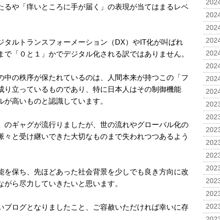
2024
たるや「痒いところに手が届く」の表現が当てはまるレベ
2024
2024
2024
タルトランスフォーメーション（DX）やIT化が叫ばれ
まで「０と１」かでデジタル化される訳ではありません。
2024
2024
の中の秩序が保たれているのは、人間本来が持つこの「フ
2024
成り立っているものであり、特に日本人はその制御機能
2024
ルが高いものと認識しています。
2023
2023
」のギャグが流行りましたが、世の流れやグローバル化の
2023
脈々と受け継いできた大切なものまで失われつつあるよう
2023
2023
2023
能を保ち、先ほどあった社会背景を少しでも良き方向に改
2023
ながら尽力していきたいと思います。
2023
いブログとなりましたこと、ご容赦いただければ幸いに存
2023
2023