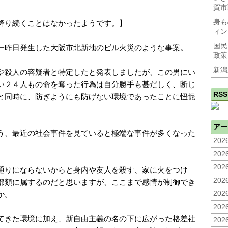
賀市
身も
降り続くことはなかったようです。】
ィン
国民
一昨日発生した大阪市北新地のビル火災のような事案。
政策
新潟
や殺人の容疑者と特定したと発表しましたが、この男にい
い２４人もの命を奪った行為は自分勝手も甚だしく、断じ
RSS
と同時に、防ぎようにも防げない環境であったことに忸怩
。
アー
う、最近の社会事件を見ていると極端な事件が多くなった
2026
2026
2026
通りにならないからと身内や友人を殺す、家に火をつけ
2026
部類に属するのだと思いますが、ここまで感情が制御でき
か。
2026
2026
てきた環境に加え、新自由主義の名の下に広がった格差社
2026