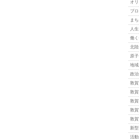
オリ
ブロ
まち
人生観
働く
北陸
原子力
地域
政治 
敦賀
敦賀
敦賀
敦賀市
敦賀
新型
活動報