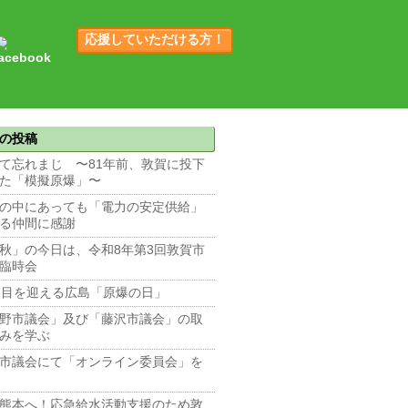
応援していただける方！
の投稿
て忘れまじ 〜81年前、敦賀に投下
た「模擬原爆」〜
の中にあっても「電力の安定供給」
る仲間に感謝
秋」の今日は、令和8年第3回敦賀市
臨時会
回目を迎える広島「原爆の日」
野市議会」及び「藤沢市議会」の取
みを学ぶ
市議会にて「オンライン委員会」を
熊本へ！応急給水活動支援のため敦