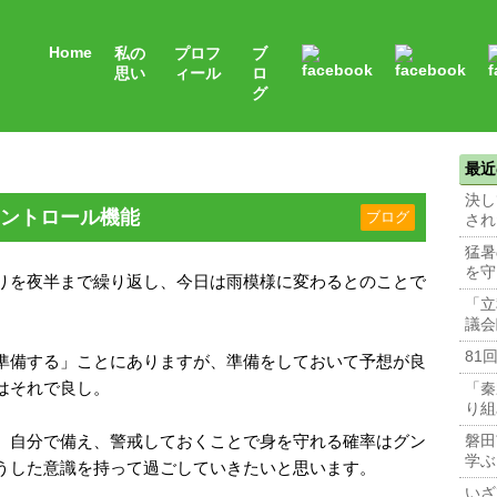
Home
私の
プロフ
ブ
思い
ィール
ロ
グ
最近
決し
ントロール機能
ブログ
され
猛暑
を守
りを夜半まで繰り返し、今日は雨模様に変わるとのことで
「立
議会
81
準備する」ことにありますが、準備をしておいて予想が良
はそれで良し。
「秦
り組
、自分で備え、警戒しておくことで身を守れる確率はグン
磐田
学ぶ
うした意識を持って過ごしていきたいと思います。
いざ