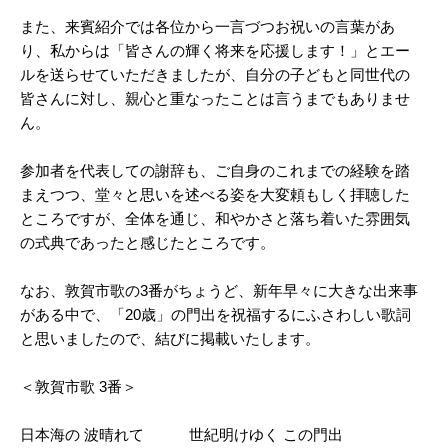
また、来賓紹介では各位から一言づつお祝いの言葉があ
り、私からは「皆さんの輝く将来を応援します！」とエー
ルを送らせていただきましたが、自分の子どもと同世代の
皆さんに対し、親心と重なったことは言うまでもありませ
ん。
参加者を代表しての謝辞も、ご自身のこれまでの経験を踏
まえつつ、堂々と思いを述べる姿を大変頼もしく拝聴した
ところですが、全体を通じ、和やかさと落ち着いた雰囲気
の式典であったと感じたところです。
なお、敦賀市歌の3番がちょうど、新年早々に大きな出来事
がある中で、「20歳」の門出を祝福するにふさわしい歌詞
と思いましたので、結びに掲載いたします。
＜敦賀市歌 3番＞
日本海の 波晴れて 世紀明けゆく この門出