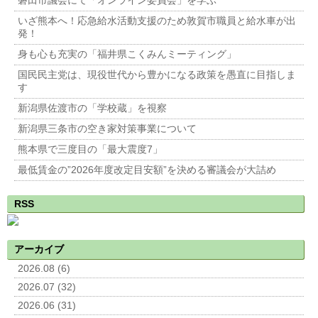
磐田市議会にて「オンライン委員会」を学ぶ
いざ熊本へ！応急給水活動支援のため敦賀市職員と給水車が出
発！
身も心も充実の「福井県こくみんミーティング」
国民民主党は、現役世代から豊かになる政策を愚直に目指しま
す
新潟県佐渡市の「学校蔵」を視察
新潟県三条市の空き家対策事業について
熊本県で三度目の「最大震度7」
最低賃金の”2026年度改定目安額”を決める審議会が大詰め
RSS
アーカイブ
2026.08 (6)
2026.07 (32)
2026.06 (31)