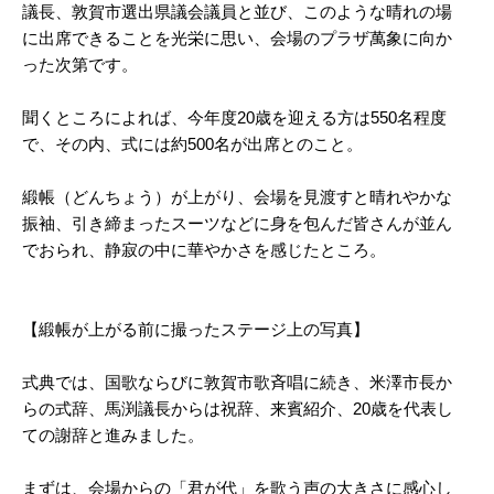
議長、敦賀市選出県議会議員と並び、このような晴れの場
に出席できることを光栄に思い、会場のプラザ萬象に向か
った次第です。
聞くところによれば、今年度20歳を迎える方は550名程度
で、その内、式には約500名が出席とのこと。
緞帳（どんちょう）が上がり、会場を見渡すと晴れやかな
振袖、引き締まったスーツなどに身を包んだ皆さんが並ん
でおられ、静寂の中に華やかさを感じたところ。
【緞帳が上がる前に撮ったステージ上の写真】
式典では、国歌ならびに敦賀市歌斉唱に続き、米澤市長か
らの式辞、馬渕議長からは祝辞、来賓紹介、20歳を代表し
ての謝辞と進みました。
まずは、会場からの「君が代」を歌う声の大きさに感心し