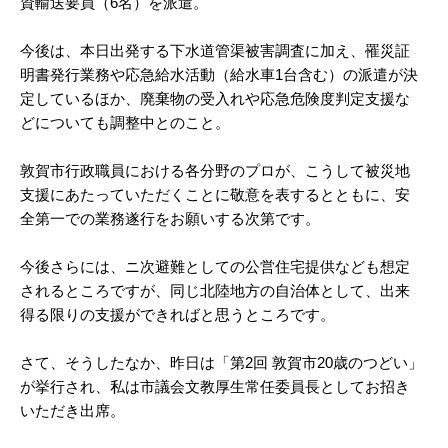
資輸送要員（6名）を派遣。
今後は、本日出発する下水道管渠被害調査に加え、罹災証
明書発行業務や応急給水活動（給水車1台含む）の派遣が決
定しているほか、廃棄物の受入れや応急危険度判定支援な
どについても調整中とのこと。
敦賀市行政職員における各分野のプロが、こうして被災地
支援にあたっていただくことに敬意を表するとともに、安
全第一での業務遂行をお願いする次第です。
今後さらには、ニ次避難としての公営住宅提供なども想定
されるところですが、同じ北陸地方の自治体として、出来
得る限りの支援ができればと思うところです。
さて、そうしたなか、昨日は「第2回 敦賀市20歳のつどい」
が挙行され、私は市議会文教厚生常任委員長としてお招き
いただき出席。