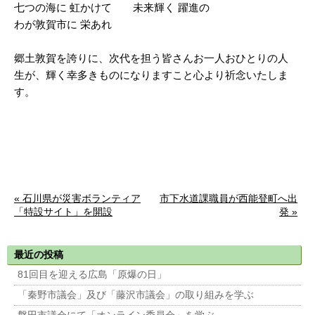
七つの海に 虹かけて 未来輝く 躍進の
わが敦賀市に 栄あれ
郷土敦賀を誇りに、次代を担う皆さんお一人おひとりの人
生が、輝く幸多きものになりますこと心より祈念いたしま
す。
« 石川県が災害ボランティア
市下水道課職員が西能登町へ出
「特設サイト」を開設
発 »
最近の投稿
81回目を迎える広島「原爆の日」
「秦野市議会」及び「藤沢市議会」の取り組みを学ぶ