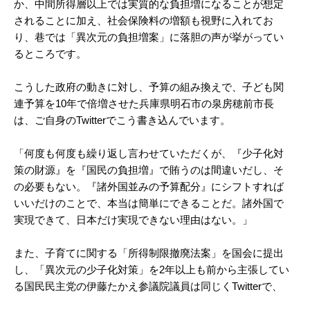
か、中間所得層以上では実質的な負担増になることが想定
されることに加え、社会保険料の増額も視野に入れてお
り、巷では「異次元の負担増案」に落胆の声が挙がってい
るところです。
こうした政府の動きに対し、予算の組み換えで、子ども関
連予算を10年で倍増させた兵庫県明石市の泉房穂前市長
は、ご自身のTwitterでこう書き込んでいます。
「何度も何度も繰り返し言わせていただくが、『少子化対
策の財源』を『国民の負担増』で賄うのは間違いだし、そ
の必要もない。『諸外国並みの予算配分』にシフトすれば
いいだけのことで、本当は簡単にできることだ。諸外国で
実現できて、日本だけ実現できない理由はない。」
また、子育てに関する「所得制限撤廃法案」を国会に提出
し、「異次元の少子化対策」を2年以上も前から主張してい
る国民民主党の伊藤たかえ参議院議員は同じくTwitterで、