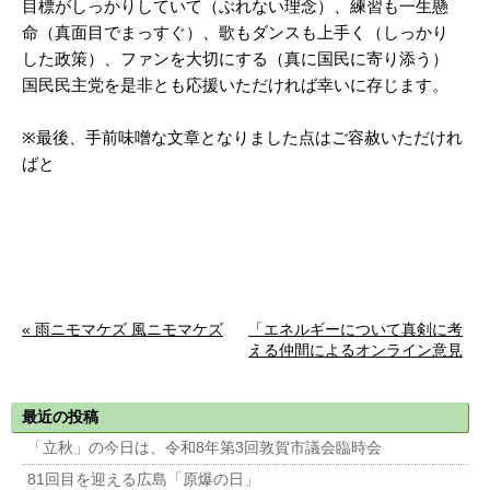
目標がしっかりしていて（ぶれない理念）、練習も一生懸
命（真面目でまっすぐ）、歌もダンスも上手く（しっかり
した政策）、ファンを大切にする（真に国民に寄り添う）
国民民主党を是非とも応援いただければ幸いに存じます。
※最後、手前味噌な文章となりました点はご容赦いただけれ
ばと
« 雨ニモマケズ 風ニモマケズ
「エネルギーについて真剣に考
える仲間によるオンライン意見
交換会」を開催 »
最近の投稿
「立秋」の今日は、令和8年第3回敦賀市議会臨時会
81回目を迎える広島「原爆の日」