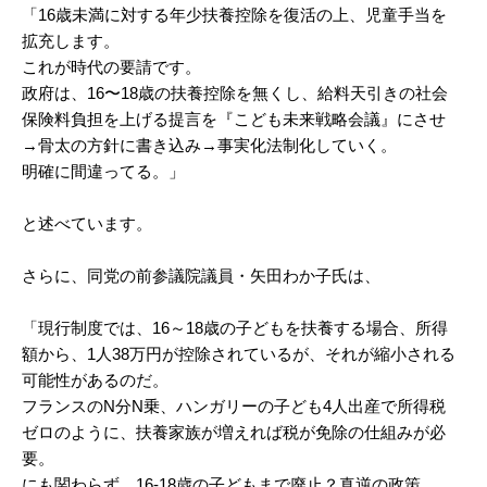
「16歳未満に対する年少扶養控除を復活の上、児童手当を
拡充します。
これが時代の要請です。
政府は、16〜18歳の扶養控除を無くし、給料天引きの社会
保険料負担を上げる提言を『こども未来戦略会議』にさせ
→骨太の方針に書き込み→事実化法制化していく。
明確に間違ってる。」
と述べています。
さらに、同党の前参議院議員・矢田わか子氏は、
「現行制度では、16～18歳の子どもを扶養する場合、所得
額から、1人38万円が控除されているが、それが縮小される
可能性があるのだ。
フランスのN分N乗、ハンガリーの子ども4人出産で所得税
ゼロのように、扶養家族が増えれば税が免除の仕組みが必
要。
にも関わらず、16-18歳の子どもまで廃止？真逆の政策