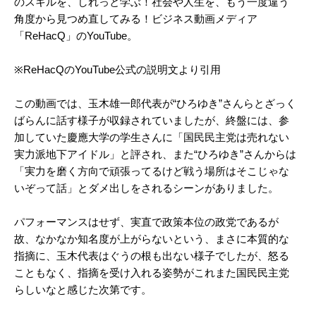
のスキルを、しれっと学ぶ！社会や人生を、もう一度違う
角度から見つめ直してみる！ビジネス動画メディア
「ReHacQ」のYouTube。
※ReHacQのYouTube公式の説明文より引用
この動画では、玉木雄一郎代表が“ひろゆき”さんらとざっく
ばらんに話す様子が収録されていましたが、終盤には、参
加していた慶應大学の学生さんに「国民民主党は売れない
実力派地下アイドル」と評され、また“ひろゆき”さんからは
「実力を磨く方向で頑張ってるけど戦う場所はそこじゃな
いぞって話」とダメ出しをされるシーンがありました。
パフォーマンスはせず、実直で政策本位の政党であるが
故、なかなか知名度が上がらないという、まさに本質的な
指摘に、玉木代表はぐうの根も出ない様子でしたが、怒る
こともなく、指摘を受け入れる姿勢がこれまた国民民主党
らしいなと感じた次第です。