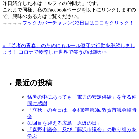
昨日紹介した本は「ルフィの仲間力」です。
これまで同様、私のFacebookページを以下にリンクしますの
で、興味のある方はご覧ください。
→→→→
ブックカバーチャレンジ3日目はココをクリック！
« 「若者の青春」のためにもルール遵守の行動を継続しまし
ょう！
コロナで疲弊した世界で笑うのは誰か »
最近の投稿
猛暑の中にあっても「電力の安定供給」を守る仲
間に感謝
「立秋」の今日は、令和8年第3回敦賀市議会臨時
会
81回目を迎える広島「原爆の日」
「秦野市議会」及び「藤沢市議会」の取り組みを
学ぶ