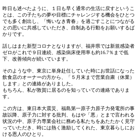
昨日も述べたように、１日も早く通常の生活に戻すというこ
とは、この子たちの夢や目標にチャレンジする機会をひとつ
でも多く創出し、「悔いなき青春」を過ごすことにつながる
との思いに共感していただき、自制ある行動をお願いするば
かりです。
話しはまた新型コロナとなりますが、福井県では新規感染者
ゼロがこれで９日連続、感染病床使用率も約16.7％まで低
下、改善傾向が続いています。
そのような中、東京に単身赴任していた時にお世話になった
飲食店のオーナーの方から、「５月末まで営業自粛（休業）
します」との連絡がありました。
もちろん、私が敦賀に居るのを知っていての連絡でありま
す。
この方は、東日本大震災、福島第一原子力原子力発電所の事
故以降、原子力に対する批判、もはや「悪」とまで言われる
状況の中、原子力専業会社に務める私たちをあたたかく見守
っていただき、時には熱く激励してくれた、東京暮らしにお
ける恩人のひとり。