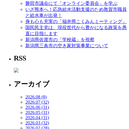
磐田市議会にて「オンライン委員会」を学ぶ
いざ熊本へ！応急給水活動支援のため敦賀市職員
と給水車が出発！
身も心も充実の「福井県こくみんミーティング」
国民民主党は、現役世代から豊かになる政策を愚
直に目指します
新潟県佐渡市の「学校蔵」を視察
新潟県三条市の空き家対策事業について
RSS
アーカイブ
2026.08 (8)
2026.07 (32)
2026.06 (31)
2026.05 (31)
2026.04 (31)
2026.03 (32)
2026.02 (28)