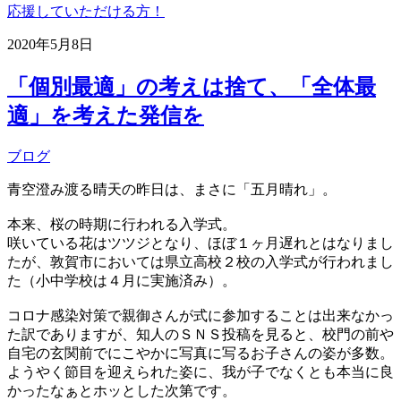
応援していただける方！
2020年5月8日
「個別最適」の考えは捨て、「全体最
適」を考えた発信を
ブログ
青空澄み渡る晴天の昨日は、まさに「五月晴れ」。
本来、桜の時期に行われる入学式。
咲いている花はツツジとなり、ほぼ１ヶ月遅れとはなりまし
たが、敦賀市においては県立高校２校の入学式が行われまし
た（小中学校は４月に実施済み）。
コロナ感染対策で親御さんが式に参加することは出来なかっ
た訳でありますが、知人のＳＮＳ投稿を見ると、校門の前や
自宅の玄関前でにこやかに写真に写るお子さんの姿が多数。
ようやく節目を迎えられた姿に、我が子でなくとも本当に良
かったなぁとホッとした次第です。