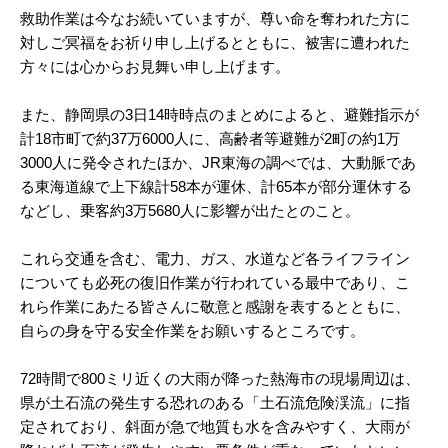
救助作業は今なお続いていますが、尊い命を奪われた方に
対しご冥福をお祈り申し上げるとともに、被害に遭われた
方々には心からお見舞い申し上げます。
また、静岡県の3日14時時点のまとめによると、避難指示が
計18市町で約37万6000人に、高齢者等避難が2町の約1万
3000人に発令されたほか、JR東海の調べでは、大動脈であ
る東海道線で上下線計58本が運休、計65本が部分運休する
などし、乗客約3万5680人に影響が出たとのこと。
これら交通を含む、電力、ガス、水道など各ライフライン
についても必死の復旧作業が行われている最中であり、こ
れら作業にあたる皆さんに敬意と感謝を表するとともに、
自らの身を守る安全作業をお願いするところです。
72時間で800ミリ近くの大雨が降った熱海市の現場周辺は、
県が土石流の発生する恐れのある「土石流危険渓流」に指
定されており、斜面が急で地質も水を含みやすく、大雨が