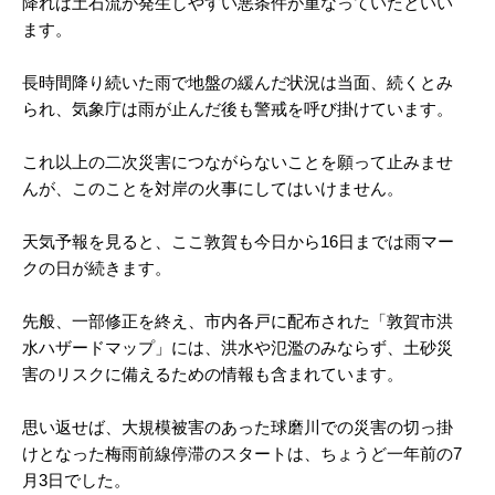
降れば土石流が発生しやすい悪条件が重なっていたといい
ます。
長時間降り続いた雨で地盤の緩んだ状況は当面、続くとみ
られ、気象庁は雨が止んだ後も警戒を呼び掛けています。
これ以上の二次災害につながらないことを願って止みませ
んが、このことを対岸の火事にしてはいけません。
天気予報を見ると、ここ敦賀も今日から16日までは雨マー
クの日が続きます。
先般、一部修正を終え、市内各戸に配布された「敦賀市洪
水ハザードマップ」には、洪水や氾濫のみならず、土砂災
害のリスクに備えるための情報も含まれています。
思い返せば、大規模被害のあった球磨川での災害の切っ掛
けとなった梅雨前線停滞のスタートは、ちょうど一年前の7
月3日でした。