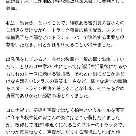
記録会」兼「二州地区中学校陸上競技大会」に審判として
参加。
私は「出発係」ということで、経験ある審判員の皆さんの
ご指導を受けながら、トラック種目の選手配置、スタート
準備完了を本部などにトランシーバーで連絡する重要な役
割をいただき、何とか任を終えることが出来ました。
出発係をしていると、会社の後輩が一般の部で出場してい
たり、とりわけ中学3年生にとっては部活生活最後になるや
もしれぬレースに懸ける緊張感、それとは別にどこかあど
けなさ残る中1クラスの微笑ましさなど、様々な選手の鼓動
をスタートライン近傍で感じることが出来、それらを含め
貴重でありがたい経験の場となりました。
コロナ禍で、応援も声援ではなく拍手というルールを実直
に守る各校生徒の皆さんの姿にはどこか胸打たれました
が、改修してほぼ1年近くになるこのブルーのトラックで、
いつか気兼ねなく、声援がこだまする環境になればと願