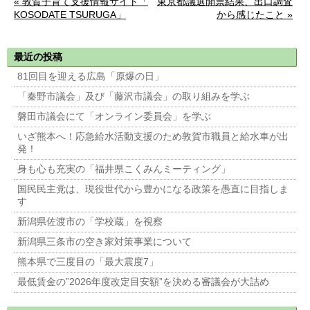
« 敦賀子育て支援情報サイト「
東京都議選開票結果、出口調査
KOSODATE TSURUGA」
から感じたこと »
最近の投稿
81回目を迎える広島「原爆の日」
「秦野市議会」及び「藤沢市議会」の取り組みを学ぶ
磐田市議会にて「オンライン委員会」を学ぶ
いざ熊本へ！応急給水活動支援のため敦賀市職員と給水車が出
発！
身も心も充実の「福井県こくみんミーティング」
国民民主党は、現役世代から豊かになる政策を愚直に目指しま
す
新潟県佐渡市の「学校蔵」を視察
新潟県三条市の空き家対策事業について
熊本県で三度目の「最大震度7」
最低賃金の”2026年度改定目安額”を決める審議会が大詰め