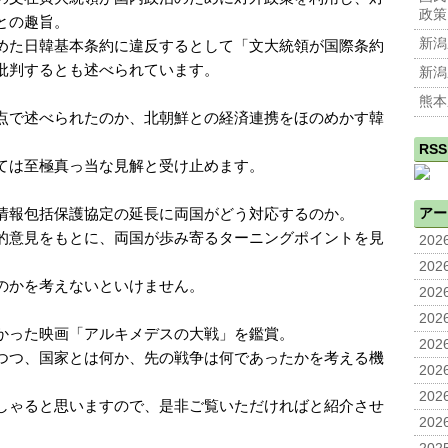
政策
との趣旨。
新潟
めた日韓基本条約に違反するとして「文大統領が国際条約
批判するとも述べられています。
新潟
熊本
点で述べられたのか、北朝鮮との経済連携をほのめかす韓
RSS
ては至極真っ当な見解と受け止めます。
情報包括保護協定の延長に両国がどう対応するのか。
アー
的意見をもとに、両国が歩み寄るターニングポイントを見
2026
2026
のかを考えないといけません。
2026
2026
かった映画「アルキメデスの大戦」を鑑賞。
2026
つつ、国家とは何か、先の戦争は何であったかを考える機
2026
2026
しゃると思いますので、是非ご覧いただければと紹介させ
2026