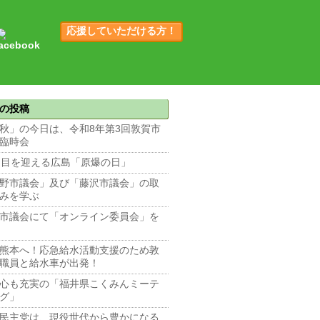
応援していただける方！
の投稿
秋」の今日は、令和8年第3回敦賀市
臨時会
回目を迎える広島「原爆の日」
野市議会」及び「藤沢市議会」の取
みを学ぶ
市議会にて「オンライン委員会」を
熊本へ！応急給水活動支援のため敦
職員と給水車が出発！
心も充実の「福井県こくみんミーテ
グ」
民主党は、現役世代から豊かになる