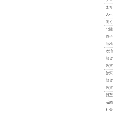
まち
人生観
働く
北陸
原子力
地域
政治 
敦賀
敦賀
敦賀
敦賀市
敦賀
新型
活動報
社会 