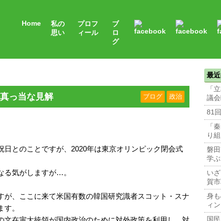
Home
私の
プロフ
ブ
思い
ィール
ロ
グ
最近
「立
真っ当な見解
ブログ
政治
議会
81
「秦
り組
日とのことですが、2020年は東京オリンピック閉会式
磐田
学ぶ
。
なる気がしますが…。
いざ
賀市
すが、ここに来て米国有数の韓国研究識者スコット・スナ
身も
ィン
ます。
の文在寅大統領が国内政治のために対外政策を利用し、対
国民