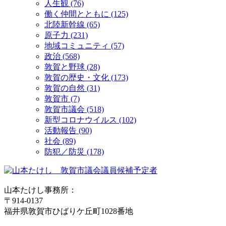
人生観 (76)
働く仲間とともに (125)
北陸新幹線 (65)
原子力 (231)
地域コミュニティ (57)
政治 (568)
敦賀と野球 (28)
敦賀の歴史・文化 (173)
敦賀の自然 (31)
敦賀市 (7)
敦賀市議会 (518)
新型コロナウイルス (102)
活動報告 (90)
社会 (89)
防犯／防災 (178)
山本たけし事務所：
〒914-0137
福井県敦賀市ひばりケ丘町1028番地