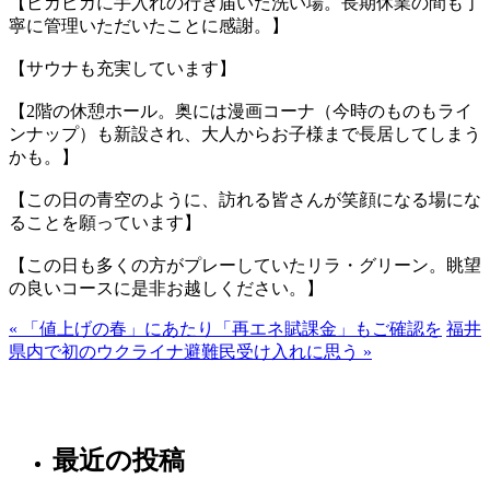
【ピカピカに手入れの行き届いた洗い場。長期休業の間も丁
寧に管理いただいたことに感謝。】
【サウナも充実しています】
【2階の休憩ホール。奥には漫画コーナ（今時のものもライ
ンナップ）も新設され、大人からお子様まで長居してしまう
かも。】
【この日の青空のように、訪れる皆さんが笑顔になる場にな
ることを願っています】
【この日も多くの方がプレーしていたリラ・グリーン。眺望
の良いコースに是非お越しください。】
« 「値上げの春」にあたり「再エネ賦課金」もご確認を
福井
県内で初のウクライナ避難民受け入れに思う »
最近の投稿