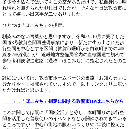
多少冷え込んではいてもこの空があるだけで、私自身は心晴
れ晴れと迎えられた4月1日でしたが、そんな昨日は敦賀市に
とって嬉しい出来事が二つありました。
ひとつは「ほこみち」の指定。
馴染みのない言葉かと思いますが、令和2年10月に完了した
国道8号敦賀空間再整備事業により、新たに生み出された歩
行空間を中心とする区間（敦賀市曙町から白銀町までの4車
線を2車線化）が、近畿地方整備局管内の直轄国道で初めて
歩行者利便増進道路（通称：ほこみち）に指定されたとのこ
と。
詳細については、敦賀市ホームページの当該「お知らせ」に
分かりやすく掲載されていますので、以下リンクよりご覧い
ただければと思います。
→→→「ほこみち」指定に関する敦賀市HPはこちらから
これに関しては既に「国8空活」と称し、本町通りの歩行空
間を活用した普段使いのイベントなどが開催されてきている
ところですが、中心市街地の賑わいづくりや2年後に控えた