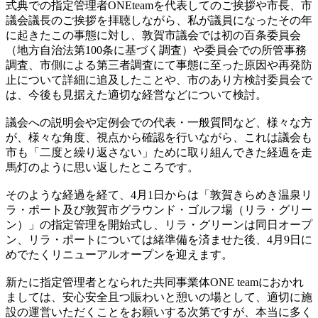
式典での指定管理者ONEteamを代表してのご挨拶や市長、市
議会議長のご挨拶を拝聴しながら、私が議員になったその年
に起きたこの事態に対し、敦賀市議会では初の百条委員会
（地方自治法第100条に基づく調査）や委員会での所管事務
調査、市側による第三者調査にて事態に至った原因や再発防
止について詳細に追及したことや、市のあり方検討委員会で
は、今後も見据えた適切な経営などについて検討。
議会への説明会や定例会での代表・一般質問など、様々な方
が、様々な角度、視点から確認を行いながら、これは議会も
市も「二度と繰り返さない」ために取り組んできた経過を走
馬灯のように思い返したところです。
そのような経過を経て、4月1日からは「敦賀きらめき温泉リ
ラ・ポート及び敦賀市グラウンド・ゴルフ場（リラ・グリー
ン）」の指定管理を開始式し、リラ・グリーンは同日オープ
ン、リラ・ポートについては緒準備を済ませた後、4月9日に
めでたくリニューアルオープンを迎えます。
新たに指定管理者となられた共同事業体ONE teamにおかれ
ましては、安心安全且つ賑わいと憩いの場として、適切に施
設の運営いただくことをお願いする次第ですが、本当に多く