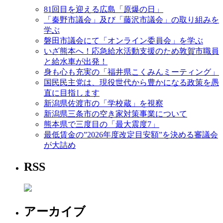
81回目を迎える広島「原爆の日」
「秦野市議会」及び「藤沢市議会」の取り組みを
学ぶ
磐田市議会にて「オンライン委員会」を学ぶ
いざ熊本へ！応急給水活動支援のため敦賀市職員
と給水車が出発！
身も心も充実の「福井県こくみんミーティング」
国民民主党は、現役世代から豊かになる政策を愚
直に目指します
新潟県佐渡市の「学校蔵」を視察
新潟県三条市の空き家対策事業について
熊本県で三度目の「最大震度7」
最低賃金の”2026年度改定目安額”を決める審議会
が大詰め
RSS
アーカイブ