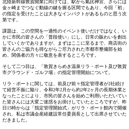
北陸新幹線敦賀開業に向けては、駅から氣比神宮、さらには
金ヶ崎までつなぐ動線の鍵を握る区間でもあり、今回「初」
の指定を受けたことは大きなインパクトがあるものと思う次
第です。
課題は、この空間を一過性のイベント使いだけではなく、い
かに市民の皆さんの「普段使い」にし、日常の賑わいを創出
していくかでありますが、まずはここに至るまで、商店街の
皆さんのご協力も得ながらご尽力された市都市整備部を始
め、関係者の方々に敬意を表するところです。
そして二つ目は、「敦賀きらめき温泉リラ・ポート及び敦賀
市グラウンド・ゴルフ場」の指定管理開始について。
リラ・ポートに関しては、前及び前々指定管理者が2社続け
て経営不振に陥り、令和2年2月から約2年2ヶ月の長期休業と
なったことにより、市民の皆さんを始めご利用いただいてい
た皆さんには大変ご迷惑をお掛けしていたところですが、昨
日15時からは「指定管理開始式」がリラ・ポート館内で開催
され、私は市議会産経建設常任委員長として出席させていた
だきました。