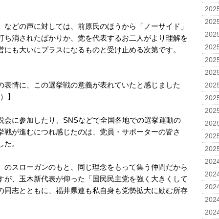
。
2025
2025
」などの声に対しては、前原氏のほうから「ノーサイド」
2025
打ち消されたばかりか、党を代表するお二人がより理解を
2025
営にも大いにプラスになるものと受け止める次第です。
2025
2025
の表情に、この選挙戦の意義が表れていたと感じました
2025
用）】
2025
2025
説会に参加したり、SNSなどで全国各地での選挙運動の
2025
挙戦が進むにつれ感じたのは、党員・サポーターの皆さ
2025
した。
2025
2024
」のスローガンのもと、同じ理念をもって集う仲間だから
2024
すが、玉木新代表が仰った「国民民主党を強く大きくして
2024
の同志とともに、福井県連も私自身も党勢拡大に励む所存
2024
2024