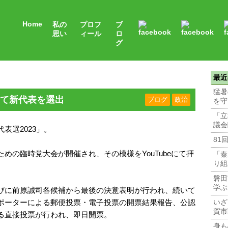
Home
私の
プロフ
ブ
思い
ィール
ロ
グ
最近
猛暑
て新代表を選出
ブログ
政治
を守
「立
議会
表選2023」。
81
めの臨時党大会が開催され、その模様をYouTubeにて拝
「秦
り組
磐田
学ぶ
びに前原誠司各候補から最後の決意表明が行われ、続いて
ポーターによる郵便投票・電子投票の開票結果報告、公認
いざ
賀市
る直接投票が行われ、即日開票。
身も