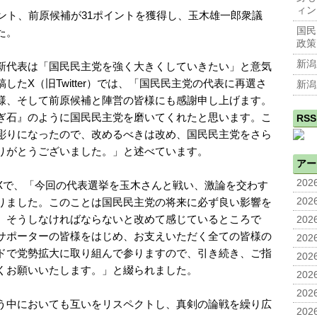
ィン
ント、前原候補が31ポイントを獲得し、玉木雄一郎衆議
国民
た。
政策
新潟
新代表は「国民民主党を強く大きくしていきたい」と意気
たX（旧Twitter）では、「国民民主党の代表に再選さ
新潟
様、そして前原候補と陣営の皆様にも感謝申し上げます。
ぎ石』のように国民民主党を磨いてくれたと思います。こ
RSS
彫りになったので、改めるべきは改め、国民民主党をさら
りがとうございました。」と述べています。
アー
2026
Xで、「今回の代表選挙を玉木さんと戦い、激論を交わす
りました。このことは国民民主党の将来に必ず良い影響を
2026
、そうしなければならないと改めて感じているところで
2026
サポーターの皆様をはじめ、お支えいただく全ての皆様の
2026
ドで党勢拡大に取り組んで参りますので、引き続き、ご指
2026
くお願いいたします。」と綴られました。
2026
2026
う中においても互いをリスペクトし、真剣の論戦を繰り広
2026