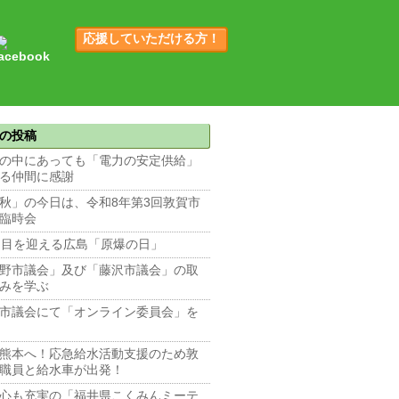
応援していただける方！
の投稿
の中にあっても「電力の安定供給」
る仲間に感謝
秋」の今日は、令和8年第3回敦賀市
臨時会
回目を迎える広島「原爆の日」
野市議会」及び「藤沢市議会」の取
みを学ぶ
市議会にて「オンライン委員会」を
熊本へ！応急給水活動支援のため敦
職員と給水車が出発！
心も充実の「福井県こくみんミーテ