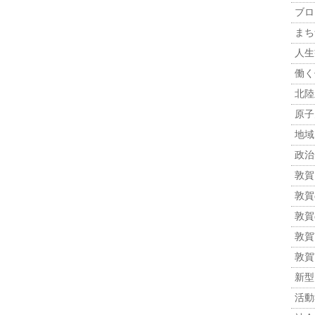
ブロ
まち
人生観
働く
北陸
原子力
地域
政治 
敦賀
敦賀
敦賀
敦賀市
敦賀
新型
活動報