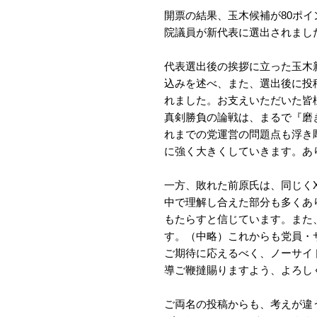
開票の結果、玉木候補が80ポイ
院議員が新代表に選出されまし
代表選出後の挨拶に立った玉木
込みを述べ、また、選出後に投稿し
れました。お支えいただいた皆
真剣勝負の論戦は、まるで『磨
れまでの党運営の問題点も浮き
に強く大きくしていきます。あ
一方、敗れた前原氏は、同じく
中で理解し合えた部分も多くあ
もたらすと信じています。また
す。（中略）これからも党員・
ご期待に応えるべく、ノーサイ
導ご鞭撻賜りますよう、よろし
ご両名の投稿からも、考えが違