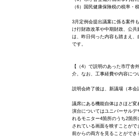
（6）国民健康保険税の税率・
3月定例会提出議案に係る案件
け行財政改革や中期財政、公共
は、昨日伺った内容も踏まえ、
です。
【（4）で説明のあった市庁舎
介。なお、工事経費や内容につ
説明会終了後は、新議場（本会
議席にある機能自体はさほど変
演台についてはユニバーサルデ
れるモニター4箇所のうち2箇
されている画面を映すことがで
前からの両方を見ることができ