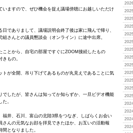
2026
ていますので、ぜひ機会を捉え議場傍聴にお越しいただけ
2025
2025
2025
る日でありまして、議場説明会終了後は家に飛んで帰り、
2025
労組さんとの議員懇談会（オンライン）に途中出席。
2025
2025
たことから、自宅の部屋ですぐにZOOM接続したもの
2025
付きもの。
2025
ットが全開、吊り下げてあるものが丸見えであることに気
2025
2025
2025
りでしたが、皆さんは知ってか知らずか、一旦ビデオ機能
2025
した。
2024
2024
、福井、石川、富山の北陸3県をつなぎ、しばらくお会い
2024
員さんの元気なお顔を拝見できたほか、お互いの活動報
2024
時間となりました。