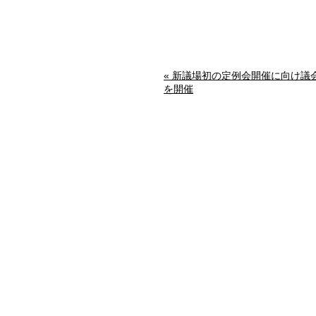
« 新議場初の定例会開催に向け議
を開催