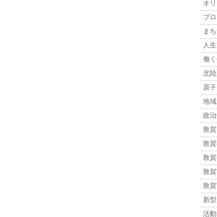
オリ
ブロ
まち
人生観
働く
北陸
原子力
地域
政治 
敦賀
敦賀
敦賀
敦賀市
敦賀
新型
活動報