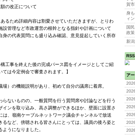
賀市
税額の改正について
身も
ィン
もあるため詳細内容は割愛させていただきますが、とりわ
国民
施設管理など市政運営の根幹となる指針や計画について
政策
自身の代表質問にも盛り込み確認、意見提起していく所存
新潟
RSS
外構工事を終えた後の完成パース図をイメージとしてご紹
いては今定例会で審査されます。】
アー
2026
議場）の機能説明があり、初めて自分の議席に着席。
2026
2026
わらないものの、一般質問を行う質問席や討論などを行う
2026
ザインを取り込み、高さ調整ができるほか、壁面に設置さ
所には、嶺南ケーブルネットワーク議会チャンネルで放送
2026
きるなど、傍聴される皆さんにとっては、議員の後ろ姿と
2026
るようになりました。
2026