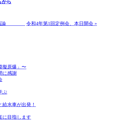
らから
項対立議論
令和4年第1回定例会、本日開会 »
模擬原爆」〜
間に感謝
会
学ぶ
と給水車が出発！
直に目指します