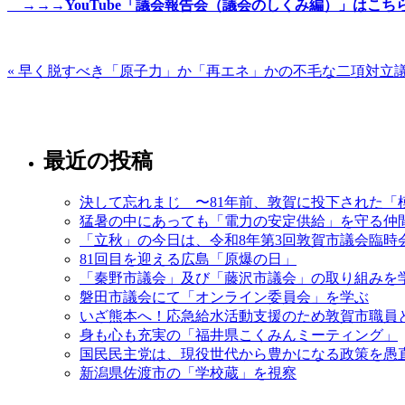
→→→YouTube「議会報告会（議会のしくみ編）」はこち
« 早く脱すべき「原子力」か「再エネ」かの不毛な二
最近の投稿
決して忘れまじ 〜81年前、敦賀に投下された「
猛暑の中にあっても「電力の安定供給」を守る仲
「立秋」の今日は、令和8年第3回敦賀市議会臨時
81回目を迎える広島「原爆の日」
「秦野市議会」及び「藤沢市議会」の取り組みを
磐田市議会にて「オンライン委員会」を学ぶ
いざ熊本へ！応急給水活動支援のため敦賀市職員
身も心も充実の「福井県こくみんミーティング」
国民民主党は、現役世代から豊かになる政策を愚
新潟県佐渡市の「学校蔵」を視察