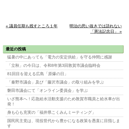
« 議員任期も残すところ１年
明治の思い抜きでは語れない
「憲法記念日」 »
最近の投稿
猛暑の中にあっても「電力の安定供給」を守る仲間に感謝
「立秋」の今日は、令和8年第3回敦賀市議会臨時会
81回目を迎える広島「原爆の日」
「秦野市議会」及び「藤沢市議会」の取り組みを学ぶ
磐田市議会にて「オンライン委員会」を学ぶ
いざ熊本へ！応急給水活動支援のため敦賀市職員と給水車が出
発！
身も心も充実の「福井県こくみんミーティング」
国民民主党は、現役世代から豊かになる政策を愚直に目指しま
す