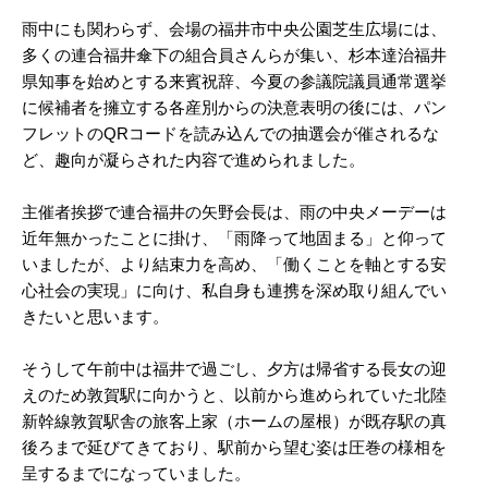
雨中にも関わらず、会場の福井市中央公園芝生広場には、
多くの連合福井傘下の組合員さんらが集い、杉本達治福井
県知事を始めとする来賓祝辞、今夏の参議院議員通常選挙
に候補者を擁立する各産別からの決意表明の後には、パン
フレットのQRコードを読み込んでの抽選会が催されるな
ど、趣向が凝らされた内容で進められました。
主催者挨拶で連合福井の矢野会長は、雨の中央メーデーは
近年無かったことに掛け、「雨降って地固まる」と仰って
いましたが、より結束力を高め、「働くことを軸とする安
心社会の実現」に向け、私自身も連携を深め取り組んでい
きたいと思います。
そうして午前中は福井で過ごし、夕方は帰省する長女の迎
えのため敦賀駅に向かうと、以前から進められていた北陸
新幹線敦賀駅舎の旅客上家（ホームの屋根）が既存駅の真
後ろまで延びてきており、駅前から望む姿は圧巻の様相を
呈するまでになっていました。