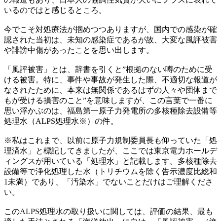
いるのではと感じるところ。
今でこそ対処療法が掴めつつありますが、国内での感染が確
認された当初は、未知の感染症であるが故、大変な風評被害
や誹謗中傷があったことを思い出します。
「風評被害」とは、辞書を引くと”根拠のない噂のために受
ける被害。特に、事件や事故が発生した際、不適切な報道が
なされたために、本来は無関係であるはずの人々や団体まで
もが受ける損害のこと”を意味しますが、この言葉で一番に
思い浮かぶのは、福島第一原子力発電所の多核種除去設備等
処理水（ALPS処理水※）の件。
※私はこれまで、以前に原子力規制委員長も仰っていた「処
理済水」と標記してきましたが、ここでは東京電力ホールデ
ィングスが用いている「処理水」と記載します。多核種除去
設備等で浄化処理した水（トリチウムを除く告示濃度比総和
1未満）であり、「汚染水」でないことだけはご理解くださ
い。
このALPS処理水の取り扱いに関しては、評価の結果、最も