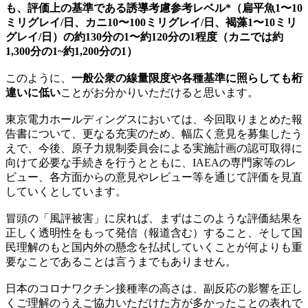
も、評価上の基準である誘導考慮参考レベル*（扁平魚1〜10
ミリグレイ/日、カニ10〜100ミリグレイ/日、褐藻1〜10ミリ
グレイ/日）の約130分の1〜約120分の1程度（カニでは約
1,300分の1~約1,200分の1）
このように、
一般公衆の線量限度や各種基準に照らしても桁
違いに低い
ことがお分かりいただけると思います。
東京電力ホールディングスにおいては、今回取りまとめた報
告書について、更なる充実のため、幅広く意見を募集したう
えで、今後、原子力規制委員会による実施計画の認可取得に
向けて必要な手続きを行うとともに、IAEAの専門家等のレ
ビュー、各方面からの意見やレビュー等を通じて評価を見直
していくとしています。
冒頭の「風評被害」に戻れば、まずはこのような評価結果を
正しく透明性をもって発信（報道含む）すること、そして国
民理解のもと国内外の懸念を払拭していくことが何よりも重
要なことであることは言うまでもありません。
日本のコロナワクチン接種率の高さは、副反応の影響を正し
くご理解のうえご協力いただけた方が多かったことの表れで