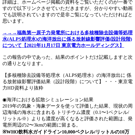
詳細は、ホームページ掲載の資料をご覧いただくのが一番で
すので以下リンクさせていただきますが、分かりやすい動画
でも説明されていますので是非ご覧になっていただければと
思います。
→→→福島第一原子力発電所における多核種除去設備等処理
水(ALPS処理水)の海洋放出に係る放射線影響評価(設計段階)
について【2021年11月17日 東京電力ホールディングス】
この報告の中であった、結果のポイントだけ記載しますと次
の通りとなります。
【多核種除去設備等処理水（ALPS処理水）の海洋放出に 係
る放射線影響評価結果（設計段階）について】・・・東京電
力HD資料より抜粋
◉海洋における拡散シミュレーション結果
2019年の気象・海象データを使って評価した結果、現状の周
辺海域の海水に含まれる トリチウム濃度（0.1〜1ベクレル/
リットル※）よりも濃度が高くなると評価された範囲は、発
電所周辺の2〜3kmの範囲に留まる。
※WHO飲料水ガイドライン10,000ベクレル/リットルの10万