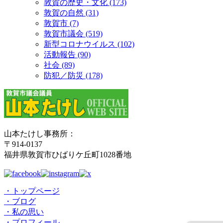
敦賀の歴史・文化 (173)
敦賀の自然 (31)
敦賀市 (7)
敦賀市議会 (519)
新型コロナウイルス (102)
活動報告 (90)
社会 (89)
防犯／防災 (178)
山本たけし事務所：
〒914-0137
福井県敦賀市ひばりケ丘町1028番地
・トップページ
・ブログ
・私の思い
・プロフィール