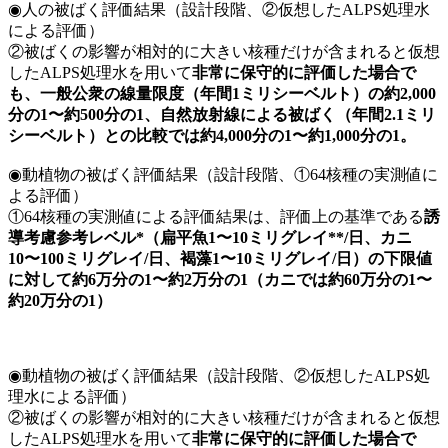
◉人の被ばく評価結果（設計段階、②仮想したALPS処理水
による評価）
②被ばくの影響が相対的に大きい核種だけが含まれると仮想
したALPS処理水を用いて
非常に保守的に評価した場合で
も、一般公衆の線量限度（年間1ミリシーベルト）の約2,000
分の1〜約500分の1、自然放射線による被ばく（年間2.1ミリ
シーベルト）との比較では約4,000分の1〜約1,000分の1。
◉動植物の被ばく評価結果（設計段階、①64核種の実測値に
よる評価）
①64核種の実測値による評価結果は、評価上の基準である
誘
導考慮参考レベル*（扁平魚1〜10ミリグレイ**/日、カニ
10〜100ミリグレイ/日、褐藻1〜10ミリグレイ/日）の下限値
に対して約6万分の1〜約2万分の1（カニでは約60万分の1〜
約20万分の1）
◉動植物の被ばく評価結果（設計段階、②仮想したALPS処
理水による評価）
②被ばくの影響が相対的に大きい核種だけが含まれると仮想
したALPS処理水を用いて
非常に保守的に評価した場合で