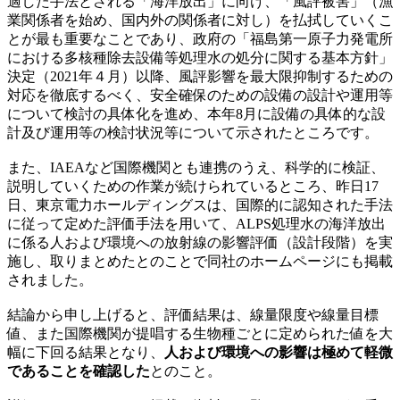
適した手法とされる「海洋放出」に向け、「風評被害」（漁
業関係者を始め、国内外の関係者に対し）を払拭していくこ
とが最も重要なことであり、政府の「福島第一原子力発電所
における多核種除去設備等処理水の処分に関する基本方針」
決定（2021年４月）以降、風評影響を最大限抑制するための
対応を徹底するべく、安全確保のための設備の設計や運用等
について検討の具体化を進め、本年8月に設備の具体的な設
計及び運用等の検討状況等について示されたところです。
また、IAEAなど国際機関とも連携のうえ、科学的に検証、
説明していくための作業が続けられているところ、昨日17
日、東京電力ホールディングスは、国際的に認知された手法
に従って定めた評価手法を用いて、ALPS処理水の海洋放出
に係る人および環境への放射線の影響評価（設計段階）を実
施し、取りまとめたとのことで同社のホームページにも掲載
されました。
結論から申し上げると、評価結果は、線量限度や線量目標
値、また国際機関が提唱する生物種ごとに定められた値を大
幅に下回る結果となり、
人および環境への影響は極めて軽微
であることを確認した
とのこと。