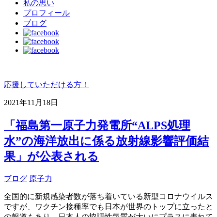
私の思い
プロフィール
ブログ
応援していただける方！
2021年11月18日
「福島第一原子力発電所“ALPS処理
水”の海洋放出に係る放射線影響評価結
果」が公表される
ブログ
原子力
全国的に新規感染者数が落ち着いている新型コロナウイルス
ですが、ワクチン接種率でも日本が世界のトップに立ったと
の報道もあり、日本人の協調性気質が大いにプラスに表れて