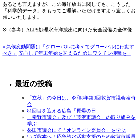
あるとも言えますが、この海洋放出に関しても、こうした
「科学的データ」をもってご理解いただけますよう宜しくお
願いいたします。
※（参考）ALPS処理水海洋放出に向けた安全設備の全体像
« 気候変動問題は「グローバルに考えてグローバルに行動す
べき」
安心して年末年始を迎えるためにワクチン接種を »
最近の投稿
「立秋」の今日は、令和8年第3回敦賀市議会臨時
会
81回目を迎える広島「原爆の日」
「秦野市議会」及び「藤沢市議会」の取り組みを
学ぶ
磐田市議会にて「オンライン委員会」を学ぶ
いざ熊本へ！応急給水活動支援のため敦賀市職員