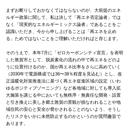
まずお断りしておかなくてはならないのが、大前提のエネ
ルギー政策に関して、私は決して「再エネ否定論者」では
なく「現実的なエネルギーミックス論者」であることをご
認識いただき、今から申し上げることは「再エネを止め
る」ためではないことをご理解いただければと存じます。
そのうえで、本年7月に「ゼロカーボンシティ宣言」を表明
した敦賀市として、脱炭素化の流れの中で再エネをどのよ
うに位置付けるのか、国が再エネ比率をさらに高めていく
（2030年で電源構成では36〜38％程度を見込む）とし、改
正温暖化対策推進法に基づく再エネ促進区域の設定（いわ
ゆるポジティブゾーニング）など各地域に対しても導入拡
大施策を講じる中においても無秩序・無責任な開発・設置
と引き換えに美しき郷土敦賀の景観が損なわれることや地
域住民の安心と安全が脅かされることのないよう、そうし
たリスクをいかに未然防止するのかというのが質問趣旨で
あります。