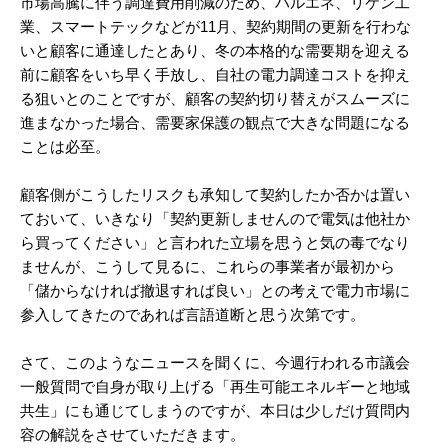
市場高騰に伴う調達費用削減のため、ハルエネ、リケン工
業、スマートテックなどが11月、契約期間の更新を行わな
いと顧客に通達したとあり、冬の本格的な需要期を迎える
前に顧客をいち早く手放し、自社の電力調達コストを抑え
る狙いとのことですが、顧客の契約切り替えがスムーズに
進まなかった場合、需要家保護の観点で大きな問題になる
ことは必至。
顧客側がこうしたリスクも承知して契約したか否かは置い
ておいて、いきなり「契約更新しませんので電気は他社か
ら買ってください」と言われた立場を思うと気の毒でなり
ませんが、こうして見るに、これらの事業者が最初から
「儲からなければ撤退すれば良い」との考えで電力市場に
参入してきたのであれば言語道断と思う次第です。
さて、このようなニュースを聞くに、今週行われる市議会
一般質問で自身が取り上げる「再生可能エネルギーと地域
共生」にも通じてしまうのですが、本日は少しだけ質問内
容の解説をさせていただきます。