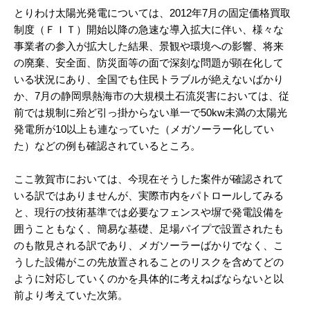
とりわけ太陽光発電については、2012年7月の固定価格買取
制度（ＦＩＴ）開始以降の急速な導入拡大に伴い、様々な
事業者の参入が拡大した結果、景観や環境への影響、将来
の廃棄、安全面、防災面等の面で深刻な問題が顕在化して
いる状況にあり、全国でも住民トラブルが絶えないばかり
か、7月の静岡県熱海市の大規模土石流災害においては、従
前では規制に殆ど引っ掛からない単一で50kw未満の太陽光
発電所が10以上も連なっていた（メガソーラー化してい
た）などの例も確認されているところ。
ここ敦賀市においては、今現在そうした案件が確認されて
いる訳ではありませんが、実際市内をパトロールしてみる
と、現行の技術基準では必要なフェンスや塀で発電設備を
囲うこともなく、簡易な基礎、足場パイプで設置されたも
のも散見される訳であり、メガソーラーばかりでなく、こ
うした設備がこの先放置されることのリスクを含めてどの
ように対応していくのかを具体的に考えねばならないと以
前より考えていた次第。