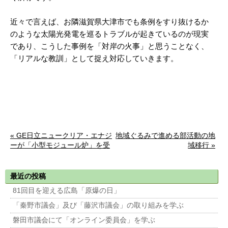
近々で言えば、お隣滋賀県大津市でも条例をすり抜けるか
のような太陽光発電を巡るトラブルが起きているのが現実
であり、こうした事例を「対岸の火事」と思うことなく、
「リアルな教訓」として捉え対応していきます。
« GE日立ニュークリア・エナジ
地域ぐるみで進める部活動の地
ーが「小型モジュール炉」を受
域移行 »
注
最近の投稿
81回目を迎える広島「原爆の日」
「秦野市議会」及び「藤沢市議会」の取り組みを学ぶ
磐田市議会にて「オンライン委員会」を学ぶ