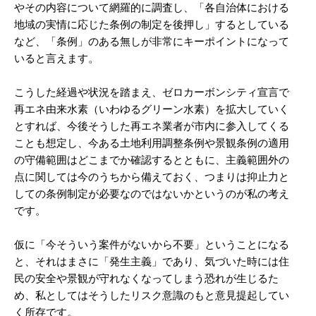
やその内容について網羅的に調査し、「各自治体における
地域の実情に応じた条例の制定を後押し」するとしている
など、「条例」のある無しが非常にキーポイントになって
いると言えます。
こうした経過や状況を踏まえ、ゼロカーボンシティ宣言で
再エネ由来水素（いわゆるグリーン水素）を拡大していく
とすれば、今後そうした再エネ業者が市内に参入してくる
ことも想定し、今ある土地利用調整条例や景観条例の適用
の守備範囲はどこまでか確認するとともに、主義範囲外の
点に関しては今のうちから備えておく、つまりは抑止力と
しての条例制定が必要なのではないかというのが私の考え
です。
仮に「今そういう案件がないから不要」ということになる
と、それはまさに「発生主義」であり、気づいた時には住
民の安全や景観が守れなくなってしまう恐れが生じるた
め、私としてはそうしたリスク意識のもと意見提起してい
く所存です。