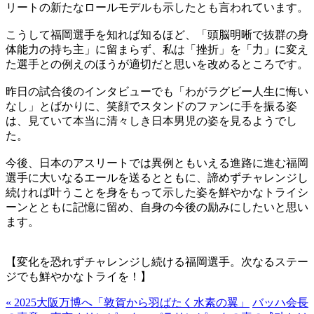
リートの新たなロールモデルも示したとも言われています。
こうして福岡選手を知れば知るほど、「頭脳明晰で抜群の身
体能力の持ち主」に留まらず、私は「挫折」を「力」に変え
た選手との例えのほうが適切だと思いを改めるところです。
昨日の試合後のインタビューでも「わがラグビー人生に悔い
なし」とばかりに、笑顔でスタンドのファンに手を振る姿
は、見ていて本当に清々しき日本男児の姿を見るようでし
た。
今後、日本のアスリートでは異例ともいえる進路に進む福岡
選手に大いなるエールを送るとともに、諦めずチャレンジし
続ければ叶うことを身をもって示した姿を鮮やかなトライシ
ーンとともに記憶に留め、自身の今後の励みにしたいと思い
ます。
【変化を恐れずチャレンジし続ける福岡選手。次なるステー
ジでも鮮やかなトライを！】
« 2025大阪万博へ「敦賀から羽ばたく水素の翼」
バッハ会長