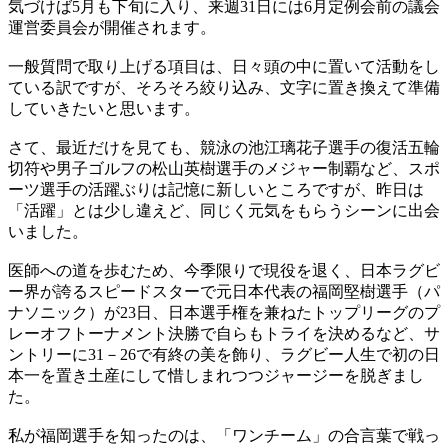
気づけば5月も下旬に入り、来週31日には6月定例会前の議会
運営委員会が開催されます。
一般質問で取り上げる項目は、日々頭の中に置いて活動をし
ている訳ですが、そろそろ絞り込み、文字に置き換えて準備
していきたいと思います。
さて、最近だけを見ても、競泳の池江璃花子選手の復活五輪
切符や男子ゴルフの松山英樹選手のメジャー制覇など、スポ
ーツ選手の活躍ぶりは記憶に新しいところですが、昨日は
「活躍」とは少し違えど、同じく元気をもらうシーンに出会
いました。
医師への道を歩むため、今季限りで現役を退く、日本ラグビ
ー界が誇るスピードスターで元日本代表の福岡堅樹選手（パ
ナソニック）が23日、日本選手権を兼ねたトップリーグのプ
レーオフトーナメント決勝で自らもトライを決めるなど、サ
ントリーに31－26で有終の美を飾り、ラグビー人生で初の日
本一を置き土産にして惜しまれつつジャージーを脱ぎまし
た。
私が福岡選手を知ったのは、「ワンチーム」の合言葉で戦っ