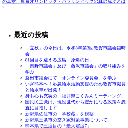
の真意、東京オリンピック・パラリンピックの真の成功とは
»
最近の投稿
「立秋」の今日は、令和8年第3回敦賀市議会臨時
会
81回目を迎える広島「原爆の日」
「秦野市議会」及び「藤沢市議会」の取り組みを
学ぶ
磐田市議会にて「オンライン委員会」を学ぶ
いざ熊本へ！応急給水活動支援のため敦賀市職員
と給水車が出発！
身も心も充実の「福井県こくみんミーティング」
国民民主党は、現役世代から豊かになる政策を愚
直に目指します
新潟県佐渡市の「学校蔵」を視察
新潟県三条市の空き家対策事業について
熊本県で三度目の「最大震度7」