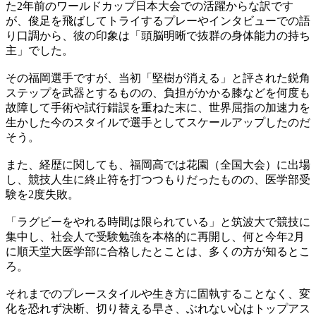
た2年前のワールドカップ日本大会での活躍からな訳です
が、俊足を飛ばしてトライするプレーやインタビューでの語
り口調から、彼の印象は「頭脳明晰で抜群の身体能力の持ち
主」でした。
その福岡選手ですが、当初「堅樹が消える」と評された鋭角
ステップを武器とするものの、負担がかかる膝などを何度も
故障して手術や試行錯誤を重ねた末に、世界屈指の加速力を
生かした今のスタイルで選手としてスケールアップしたのだ
そう。
また、経歴に関しても、福岡高では花園（全国大会）に出場
し、競技人生に終止符を打つつもりだったものの、医学部受
験を2度失敗。
「ラグビーをやれる時間は限られている」と筑波大で競技に
集中し、社会人で受験勉強を本格的に再開し、何と今年2月
に順天堂大医学部に合格したとことは、多くの方が知るとこ
ろ。
それまでのプレースタイルや生き方に固執することなく、変
化を恐れず決断、切り替える早さ、ぶれない心はトップアス