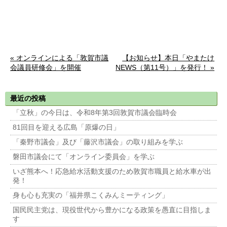
« オンラインによる「敦賀市議
【お知らせ】本日「やまたけ
会議員研修会」を開催
NEWS（第11号）」を発行！ »
最近の投稿
「立秋」の今日は、令和8年第3回敦賀市議会臨時会
81回目を迎える広島「原爆の日」
「秦野市議会」及び「藤沢市議会」の取り組みを学ぶ
磐田市議会にて「オンライン委員会」を学ぶ
いざ熊本へ！応急給水活動支援のため敦賀市職員と給水車が出
発！
身も心も充実の「福井県こくみんミーティング」
国民民主党は、現役世代から豊かになる政策を愚直に目指しま
す