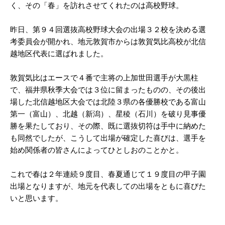
く、その「春」を訪れさせてくれたのは高校野球。
昨日、第９４回選抜高校野球大会の出場３２校を決める選
考委員会が開かれ、地元敦賀市からは敦賀気比高校が北信
越地区代表に選ばれました。
敦賀気比はエースで４番で主将の上加世田選手が大黒柱
で、福井県秋季大会では３位に留まったものの、その後出
場した北信越地区大会では北陸３県の各優勝校である富山
第一（富山）、北越（新潟）、星稜（石川）を破り見事優
勝を果たしており、その際、既に選抜切符は手中に納めた
も同然でしたが、こうして出場が確定した喜びは、選手を
始め関係者の皆さんによってひとしおのことかと。
これで春は２年連続９度目、春夏通じて１９度目の甲子園
出場となりますが、地元を代表しての出場をともに喜びた
いと思います。