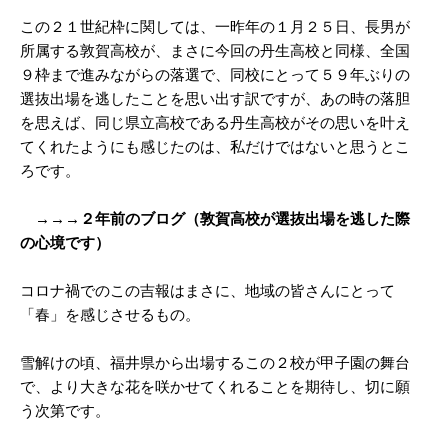
この２１世紀枠に関しては、一昨年の１月２５日、長男が
所属する敦賀高校が、まさに今回の丹生高校と同様、全国
９枠まで進みながらの落選で、同校にとって５９年ぶりの
選抜出場を逃したことを思い出す訳ですが、あの時の落胆
を思えば、同じ県立高校である丹生高校がその思いを叶え
てくれたようにも感じたのは、私だけではないと思うとこ
ろです。
→→→２年前のブログ（敦賀高校が選抜出場を逃した際
の心境です）
コロナ禍でのこの吉報はまさに、地域の皆さんにとって
「春」を感じさせるもの。
雪解けの頃、福井県から出場するこの２校が甲子園の舞台
で、より大きな花を咲かせてくれることを期待し、切に願
う次第です。