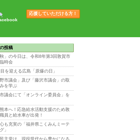
応援していただける方！
の投稿
秋」の今日は、令和8年第3回敦賀市
臨時会
回目を迎える広島「原爆の日」
野市議会」及び「藤沢市議会」の取
みを学ぶ
市議会にて「オンライン委員会」を
熊本へ！応急給水活動支援のため敦
職員と給水車が出発！
心も充実の「福井県こくみんミーテ
グ」
民主党は、現役世代から豊かになる