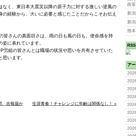
政策
はなく、東日本大震災以降の原子力に対する激しい逆風の
新潟
身の経験から、大いに必要と感じたことだからこそお伝え
新潟
熊本
組の皆さんの真面目さは、雨の日も風の日も、使命感を持
の姿に表れています。
RSS
JP労組の皆さんとは職場の状況や思いを共有させていた
と思います。
アー
2026
2026
2026
2026
問、吉報届か
生涯青春！チャレンジに年齢は関係なし！ »
2026
2026
2026
2026