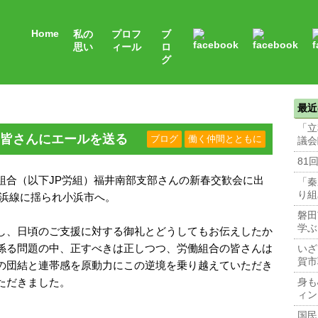
Home
私の
プロフ
ブ
思い
ィール
ロ
グ
最近
「立
皆さんにエールを送る
ブログ
働く仲間とともに
議会
81
組合（以下JP労組）福井南部支部さんの新春交歓会に出
「秦
り組
小浜線に揺られ小浜市へ。
磐田
学ぶ
し、日頃のご支援に対する御礼とどうしてもお伝えしたか
係る問題の中、正すべきは正しつつ、労働組合の皆さんは
いざ
賀市
の団結と連帯感を原動力にこの逆境を乗り越えていただき
ただきました。
身も
ィン
国民