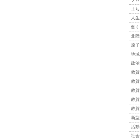
まち
人生観
働く
北陸
原子力
地域
政治 
敦賀
敦賀
敦賀
敦賀市
敦賀
新型
活動報
社会 