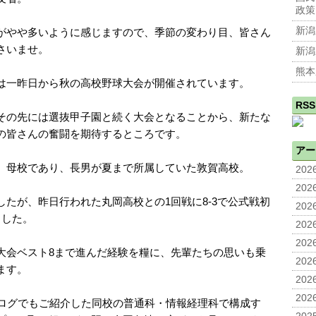
政策
新潟
がやや多いように感じますので、季節の変わり目、皆さん
さいませ。
新潟
熊本
は一昨日から秋の高校野球大会が開催されています。
RSS
その先には選抜甲子園と続く大会となることから、新たな
の皆さんの奮闘を期待するところです。
アー
、母校であり、長男が夏まで所属していた敦賀高校。
2026
2026
たが、昨日行われた丸岡高校との1回戦に8-3で公式戦初
2026
ました。
2026
2026
大会ベスト8まで進んだ経験を糧に、先輩たちの思いも乗
2026
ます。
2026
2026
ブログでもご紹介した同校の普通科・情報経理科で構成す