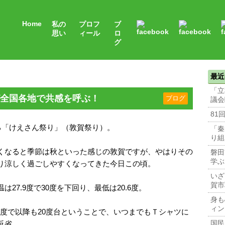
Home
私の
プロフ
ブ
思い
ィール
ロ
グ
最近
「立
全国各地で共感を呼ぶ！
ブログ
議会
81
る「けえさん祭り」（敦賀祭り）。
「秦
り組
くなると季節は秋といった感じの敦賀ですが、やはりその
磐田
学ぶ
り涼しく過ごしやすくなってきた今日この頃。
いざ
賀市
27.9度で30度を下回り、最低は20.6度。
身も
ィン
.8度で以降も20度台ということで、いつまでもＴシャツに
反省。
国民