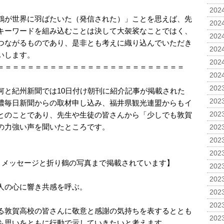
2024
鶴が世界に羽ばたいた（発信された）」ことを思えば、先
2024
キーワードを組み込むことは決して大袈裟なことではく、
2024
つながるものであり、是非とも考えに織り込んでいただき
2024
いします。
2024
＝＝＝＝＝＝＝＝＝＝＝＝＝＝＝＝＝＝＝＝＝＝＝＝＝
2024
2023
何と紀州新聞では10日付け朝刊に紹介記事が掲載された
2023
濃毎日新聞からの取材申し込み、福井県観光連盟からもイ
とのことであり、先生や生徒の皆さんから「少しでも敦賀
2023
の力強い声を聞いたところです。
2023
2023
2023
事。メッセージと折り鶴の写真まで掲載されています】
2023
2023
人の心に響き共感を呼ぶ。
2023
2023
る敦賀高校の皆さんに敬意と感謝の気持ちを表するととも
2023
も思いをともに行動で示していきたいと考えます。