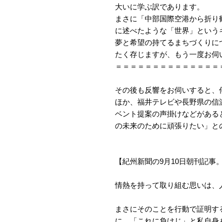
大いに学ぶ訳であります。
まさに「中部国際空港から折り
に述べたような「世界」という
夢と希望の持てるまちづくりに
たく存じますが、もう一度お伺
＝＝＝＝＝＝＝＝＝＝＝＝＝＝
その後も反響をお伺いすると、
ほか、福井テレビや長野県の信
ベント提案の声掛けなどがある
の未来のために頑張りたい」と
【紀州新聞の9月10日朝刊記
情熱を持って取り組む思いは、
まさにそのことを行動で証明す
に、「これに負けじ」と私自身