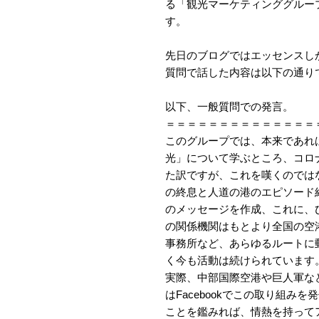
る「観光マーケティンググルー
す。
先日のブログではエッセンスし
質問で話した内容は以下の通り
以下、一般質問での発言。
＝＝＝＝＝＝＝＝＝＝＝＝＝＝
このグループでは、本来であれ
光」について学ぶところ、コロ
た訳ですが、これを嘆くのでは
の終息と人道の港のエピソード
のメッセージを作成、これに、ひ
の関係機関はもとより全国の空
事務所など、あらゆるルートに
く今も活動は続けられています
実際、中部国際空港や巨人軍な
はFacebookでこの取り組み
ことを鑑みれば、情熱を持って