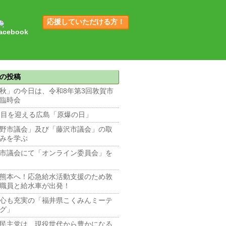
応援していただける方！
の投稿
秋」の今日は、令和8年第3回敦賀市
臨時会
回目を迎える広島「原爆の日」
野市議会」及び「藤沢市議会」の取
みを学ぶ
市議会にて「オンライン委員会」を
熊本へ！応急給水活動支援のため敦
職員と給水車が出発！
心も充実の「福井県こくみんミーテ
グ」
民主党は、現役世代から豊かになる