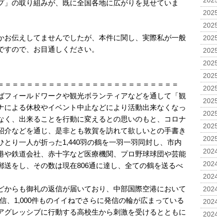
2025
プ」の取り組みが、既に全国各地に広がりを見せていま
2025
2025
かお伝えしてませんでしたが、本件に関し、実際私が一般
2025
ですので、お目通しください。
2025
2025
2025
＝＝＝＝＝＝＝＝＝＝＝＝＝＝＝＝＝＝＝＝＝＝＝＝＝
2025
ばフィールドワークや観光ボランティアなどを通して「観
2025
ナによる休校やイベント中止などにより活動出来なくなっ
2025
なく、出来ることを行動に変えるとの思いのもと、コロナ
2025
紹介などを通じ、是非とも敦賀を訪れて欲しいとの手書き
2025
とり一人が折った1,440羽の鶴を一羽一羽同封し、市内
2024
港や鉄道会社、赤十字など医療機関、プロ野球球団や芸能
2024
郵送をし、その数は現在806通に達し、全ての鶴を送るべ
。
2024
どからも御礼の返信が届いており、中部国際空港において
2024
を発信、1,000件ものイイねでさらに発信の輪が広まっている
2024
アグレッシブに行動する高校生から刺激を受けるとともに
2024