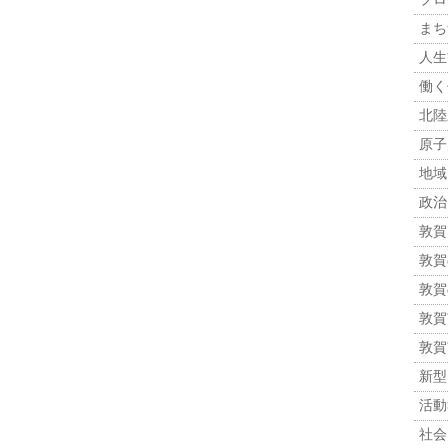
まち
人生観
働く
北陸
原子力
地域
政治 
敦賀
敦賀
敦賀
敦賀市
敦賀
新型
活動報
社会 