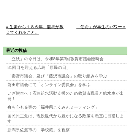
« 生誕から１８６年。龍馬が教
「使命」が再生のパワー »
えてくれること。
最近の投稿
「立秋」の今日は、令和8年第3回敦賀市議会臨時会
81回目を迎える広島「原爆の日」
「秦野市議会」及び「藤沢市議会」の取り組みを学ぶ
磐田市議会にて「オンライン委員会」を学ぶ
いざ熊本へ！応急給水活動支援のため敦賀市職員と給水車が出
発！
身も心も充実の「福井県こくみんミーティング」
国民民主党は、現役世代から豊かになる政策を愚直に目指しま
す
新潟県佐渡市の「学校蔵」を視察