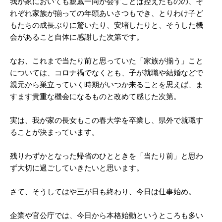
我が家においても親戚一同が会すことは控えたものの、そ
れぞれ家族が揃っての年頭あいさつもでき、とりわけ子ど
もたちの成長ぶりに驚いたり、安堵したりと、そうした機
会があること自体に感謝した次第です。
なお、これまで当たり前と思っていた「家族が揃う」こと
については、コロナ禍でなくとも、子が就職や結婚などで
親元から巣立っていく時期がいつか来ることを思えば、ま
すます貴重な機会になるものと改めて感じた次第。
実は、我が家の長女もこの春大学を卒業し、県外で就職す
ることが決まっています。
残りわずかとなった帰省のひとときを「当たり前」と思わ
ず大切に過ごしていきたいと思います。
さて、そうしてはや三が日も終わり、今日は仕事始め。
企業や官公庁では、今日から本格始動というところも多い