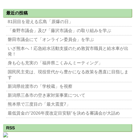
洋放出計画を規制委に申請。
る意識調査2021より〜 »
最近の投稿
81回目を迎える広島「原爆の日」
「秦野市議会」及び「藤沢市議会」の取り組みを学ぶ
磐田市議会にて「オンライン委員会」を学ぶ
いざ熊本へ！応急給水活動支援のため敦賀市職員と給水車が出
発！
身も心も充実の「福井県こくみんミーティング」
国民民主党は、現役世代から豊かになる政策を愚直に目指しま
す
新潟県佐渡市の「学校蔵」を視察
新潟県三条市の空き家対策事業について
熊本県で三度目の「最大震度7」
最低賃金の”2026年度改定目安額”を決める審議会が大詰め
RSS