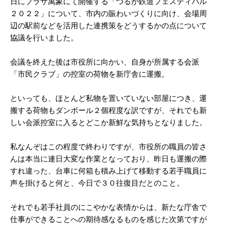
日にプラザ萬象にて開催する「つるが鉄道フェスティバル
２０２２」について、市内の賑わいづくりに向け、会場周
辺の駅前などを活用した連携策をどうするかの点について
協議を行いました。
会議を終えた後は市役所に向かい、自身が所属する会派
「市民クラブ」の控室の荷物を新庁舎に運搬。
といっても、ほとんど私物を置いていない部屋につき、運
搬する荷物もダンボール２個程度な訳ですが、それでも新
しい会派控室に入るとどこか新鮮な気持ちとなりました。
私なんぞはこの程度で終わりですが、市役所の職員の皆さ
んは本当に連日大変な作業となっており、昨日も運搬の際
すれ違った、台車に何箱も積み上げて移動する若手職員に
声を掛けると何と、今日で３０往復目だとのこと。
それでも若手社員のにこやかな表情からは、新たな庁舎で
仕事ができることへの期待感なるものを感じた次第ですが