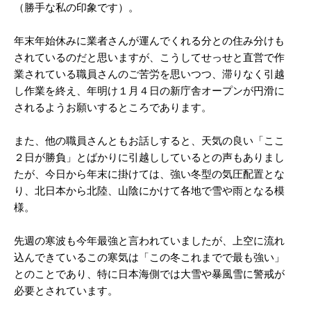
（勝手な私の印象です）。
年末年始休みに業者さんが運んでくれる分との住み分けも
されているのだと思いますが、こうしてせっせと直営で作
業されている職員さんのご苦労を思いつつ、滞りなく引越
し作業を終え、年明け１月４日の新庁舎オープンが円滑に
されるようお願いするところであります。
また、他の職員さんともお話しすると、天気の良い「ここ
２日が勝負」とばかりに引越ししているとの声もありまし
たが、今日から年末に掛けては、強い冬型の気圧配置とな
り、北日本から北陸、山陰にかけて各地で雪や雨となる模
様。
先週の寒波も今年最強と言われていましたが、上空に流れ
込んできているこの寒気は「この冬これまでで最も強い」
とのことであり、特に日本海側では大雪や暴風雪に警戒が
必要とされています。