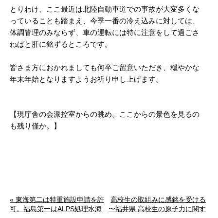
とりわけ、ここ最近は北陸自動車道での事故が大変多くな
っていることも踏まえ、今季一番の冷え込みに対しては、
体調管理のみならず、車の運転には特に注意をして過ごさ
ねばと肝に銘ずるところです。
皆さま方におかれましても何卒ご留意いただき、穏やかな
年末年始となりますようお祈り申し上げます。
【現庁舎の会派控室からの眺め。ここからの景色を見るの
も残り僅か。】
« 東海第二は特重施設申請を許
高校生の取組みに感銘を受ける
可。福島第一はALPS処理水海
〜福井県 高校生の原子力に関す