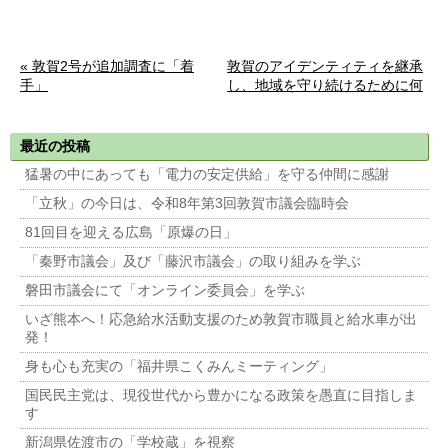
« 敦賀2号が追加調査に「着
敦賀のアイデンティティを継承
手」
し、地域を守り続けるために何
をすべきか »
最近の投稿
猛暑の中にあっても「電力の安定供給」を守る仲間に感謝
「立秋」の今日は、令和8年第3回敦賀市議会臨時会
81回目を迎える広島「原爆の日」
「秦野市議会」及び「藤沢市議会」の取り組みを学ぶ
磐田市議会にて「オンライン委員会」を学ぶ
いざ熊本へ！応急給水活動支援のため敦賀市職員と給水車が出
発！
身も心も充実の「福井県こくみんミーティング」
国民民主党は、現役世代から豊かになる政策を愚直に目指しま
す
新潟県佐渡市の「学校蔵」を視察