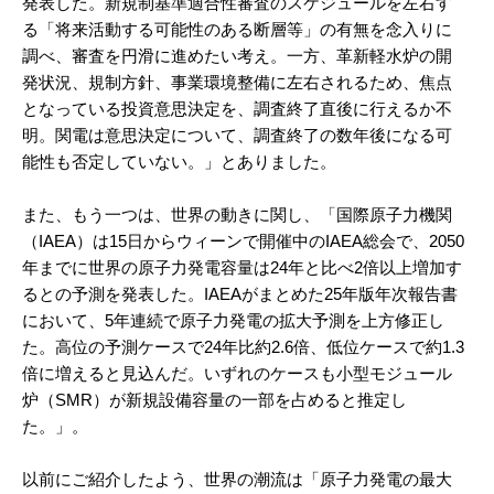
発表した。新規制基準適合性審査のスケジュールを左右す
る「将来活動する可能性のある断層等」の有無を念入りに
調べ、審査を円滑に進めたい考え。一方、革新軽水炉の開
発状況、規制方針、事業環境整備に左右されるため、焦点
となっている投資意思決定を、調査終了直後に行えるか不
明。関電は意思決定について、調査終了の数年後になる可
能性も否定していない。」とありました。
また、もう一つは、世界の動きに関し、「国際原子力機関
（IAEA）は15日からウィーンで開催中のIAEA総会で、2050
年までに世界の原子力発電容量は24年と比べ2倍以上増加す
るとの予測を発表した。IAEAがまとめた25年版年次報告書
において、5年連続で原子力発電の拡大予測を上方修正し
た。高位の予測ケースで24年比約2.6倍、低位ケースで約1.3
倍に増えると見込んだ。いずれのケースも小型モジュール
炉（SMR）が新規設備容量の一部を占めると推定し
た。」。
以前にご紹介したよう、世界の潮流は「原子力発電の最大