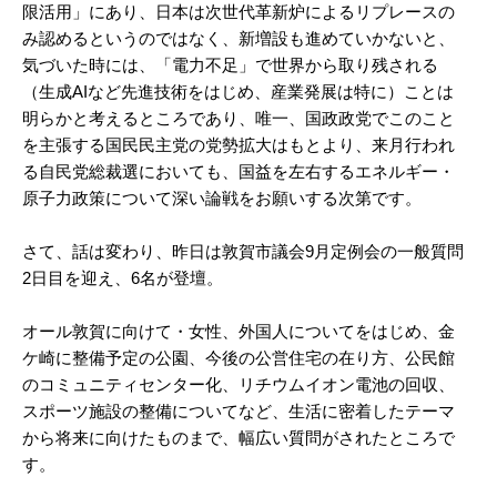
限活用」にあり、日本は次世代革新炉によるリプレースの
み認めるというのではなく、新増設も進めていかないと、
気づいた時には、「電力不足」で世界から取り残される
（生成AIなど先進技術をはじめ、産業発展は特に）ことは
明らかと考えるところであり、唯一、国政政党でこのこと
を主張する国民民主党の党勢拡大はもとより、来月行われ
る自民党総裁選においても、国益を左右するエネルギー・
原子力政策について深い論戦をお願いする次第です。
さて、話は変わり、昨日は敦賀市議会9月定例会の一般質問
2日目を迎え、6名が登壇。
オール敦賀に向けて・女性、外国人についてをはじめ、金
ケ崎に整備予定の公園、今後の公営住宅の在り方、公民館
のコミュニティセンター化、リチウムイオン電池の回収、
スポーツ施設の整備についてなど、生活に密着したテーマ
から将来に向けたものまで、幅広い質問がされたところで
す。