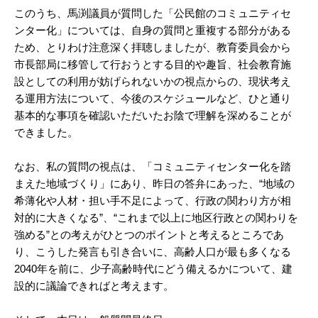
このうち、馬渕議員が質問した「公民館のコミュニティセ
ンター化」については、自身の質問と重複する部分がある
ため、とりわけ注意深く拝聴しましたが、教育委員会から
市長部局に移管して行おうとする目的や趣旨、社会教育施
設としての利用が妨げられないかの視点からの、現状考え
る運用方法について、今後のスケジュールなど、ひと通り
基本的な事項を確認いただいたお陰で理解を深めることが
できました。
なお、私の質問の視点は、「コミュニティセンター化を踏
まえた地域づくり」にあり、昨日の答弁にあった、“地域の
希薄化や人材・担い手不足によって、行政の関わり方が相
対的に大きくなる”、“これまで以上に地区行政との関わりを
強める”との考えがひとつのポイントと考えるところであ
り、こうした発言も引き合いに、高齢人口が最も多くなる
2040年を前に、少子高齢時代にどう備えるかについて、建
設的に議論できればと考えます。