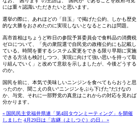
なお、“困ります”の主語は、“国民が”であることを政府与党
には重々認識いただきたいと思います。
選挙の際に、あれほどの「目玉」で掲げた公約、しかも歴史
的な大勝をおさめたのに実現しないとなるとこれは問題。
高市首相はちょうど昨日の参院予算委員会で食料品の消費税
ゼロについて、「先の衆院選で自民党の政権公約にも記載し
ている。時間を要するシステム変更をできる限り早期に実施
できる方法も検討しつつ、実現に向けて強い思いを持って取
り組んでいく」と改めて意欲を示しましたが、今後どうする
のか。
国民を前に、本気で美味しいニンジンを食べてもらおうと思
ったのか、聞こえの良い“ニンジンをぶら下げた”だけなの
か、与党、それに一部野党の真意はこれからの対応を見れば
分かります。
« 国民民主党福井県連「第4回タウンミーティング」を開催
しました
4月29日は「吉継（よしつぐ）の日」 »