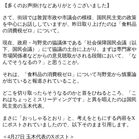
【多くのお声掛けなどありがとうございました】
さて、街頭では敦賀市政や市議会の模様、国民民主党の政策
を中心にお話ししていますが、昨日取り上げたのは「食料品
の消費税ゼロ」について。
現在、政府・与野党の協議体である「社会保障国民会議（以
下、国民会議）」にて協議の土台に上がり、まずは専門家や
市場関係者などからの意見聴取がされる段階において、「な
んでそうなるの？」と思うことが。
それは、「食料品の消費税ゼロ」について与野党から慎重論
が出ていると報道されていること。
どこを切り取ったらそうなるのかと首をひねるところ、「こ
れはちょっとミスリーディングです」と異を唱えたのは国民
民主党の玉木代表。
まさに「おっしゃるとおり」と、考えをともにする内容をX
にポストされていましたので、以下そのまま引用します。
＜4月27日 玉木代表のXポスト＞