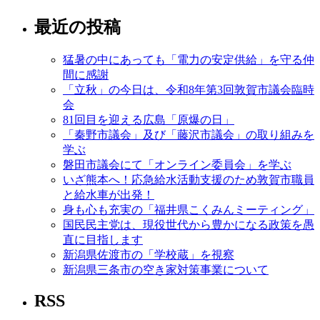
最近の投稿
猛暑の中にあっても「電力の安定供給」を守る仲
間に感謝
「立秋」の今日は、令和8年第3回敦賀市議会臨時
会
81回目を迎える広島「原爆の日」
「秦野市議会」及び「藤沢市議会」の取り組みを
学ぶ
磐田市議会にて「オンライン委員会」を学ぶ
いざ熊本へ！応急給水活動支援のため敦賀市職員
と給水車が出発！
身も心も充実の「福井県こくみんミーティング」
国民民主党は、現役世代から豊かになる政策を愚
直に目指します
新潟県佐渡市の「学校蔵」を視察
新潟県三条市の空き家対策事業について
RSS