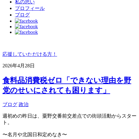
私の思い
プロフィール
ブログ
応援していただける方！
2026年4月28日
食料品消費税ゼロ「できない理由を野
党のせいにされても困ります」
ブログ
政治
週初めの昨日は、粟野交番前交差点での街頭活動からスター
ト。
〜名月や北国日和定めなき〜