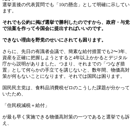
選挙直後の代表質問でも「10の懸念」として明確に示してい
ます。
それでも公約に掲げ選挙で勝利したのですから、政府・与党
で法案を作って今国会に提出すればいいのです。
できない理由を野党のせいにされても困ります。
さらに、先日の有識者会議で、簡素な給付措置でも2〜3年、
資産を正確に把握しようとすると4年以上かかるとデジタル
庁から説明がありました。つまり、それまでの「つなぎ措
置」として何らかの手立てを講じないと、数年間、物価高対
策が何もないことになります。それでは国民は困ります。
国民民主党は、食料品消費税ゼロのこうした課題が分かって
いたため、
「住民税減税＋給付」
が最も早く実施できる物価高対策の一つであると選挙でも訴
え、