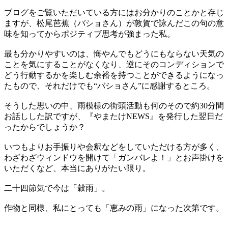
ブログをご覧いただいている方にはお分かりのことかと存じ
ますが、松尾芭蕉（バショさん）が敦賀で詠んだこの句の意
味を知ってからポジティブ思考が強まった私。
最も分かりやすいのは、悔やんでもどうにもならない天気の
ことを気にすることがなくなり、逆にそのコンディションで
どう行動するかを楽しむ余裕を持つことができるようになっ
たもので、それだけでも“バショさん”に感謝するところ。
そうした思いの中、雨模様の街頭活動も何のそので約30分間
お話しした訳ですが、『やまたけNEWS』を発行した翌日だ
ったからでしょうか？
いつもよりお手振りや会釈などをしていただける方が多く、
わざわざウィンドウを開けて「ガンバレよ！」とお声掛けを
いただくなど、本当にありがたい限り。
二十四節気で今は「穀雨」。
作物と同様、私にとっても「恵みの雨」になった次第です。