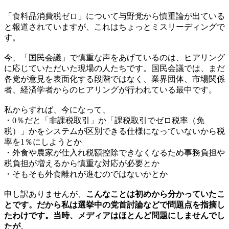
「食料品消費税ゼロ」について与野党から慎重論が出ている
と報道されていますが、これはちょっとミスリーディングで
す。
今、「国民会議」で慎重な声をあげているのは、ヒアリング
に応じていただいた現場の人たちです。国民会議では、まだ
各党が意見を表面化する段階ではなく、業界団体、市場関係
者、経済学者からのヒアリングが行われている最中です。
私からすれば、今になって、
・0％だと「非課税取引」か「課税取引でゼロ税率（免
税）」かをシステムが区別できる仕様になっていないから税
率を1％にしようとか
・外食や農家が仕入れ税額控除できなくなるため事務負担や
税負担が増えるから慎重な対応が必要とか
・そもそも外食離れが進むのではないかとか
申し訳ありませんが、
こんなことは初めから分かっていたこ
とです。だから私は選挙中の党首討論などで問題点を指摘し
たわけです。当時、メディアはほとんど問題にしませんでし
たが
。