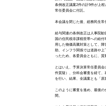
条例改正議案2件の計9件が上
常任委員会に付託。
本会議を閉じた後、総務民生常
給与関連の条例改正は人事院勧
国の住民税非課税世帯への給付
用した物価高騰対策として、障
助、インフラ関係では道路や上
ったため、各委員会ともに、質
とはいえ、予算決算常任委員会
件質疑）、分科会審査を経て、
を行い、結果、全議案とも「原
このように審査を進め、最後の
間。