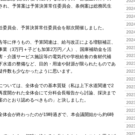
2024
程され、予算案は予算決算常任委員会、条例案は総務民生
2024
2024
2024
任委員会、予算決算常任委員会を順次開催しました。
2024
2024
告等に伴うもの、予算関連は、給与改正による増額補正、
2023
事業（3万円＋子ども加算2万円／人）、国庫補助金を活
2023
害・介護サービス施設等の電気代や学校給食の食材代補
下水道の整備など、目的・用途や財源が限られたものであ
2023
疑件数も少なかったように思います。
2023
2023
については、全体会での基本質疑（私は上下水道関連で2
2023
再度開かれた全体会にて分科会長報告から討論、採決まで
2023
案のとおり認めるべきもの」と決しました。
2023
2023
全体会が終わったのが19時過ぎで、本会議開始から約6時
2023
2023
2023