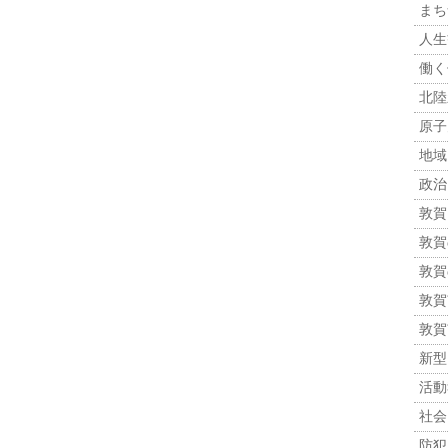
まち
人生観
働く
北陸
原子力
地域
政治 
敦賀
敦賀
敦賀
敦賀市
敦賀
新型
活動報
社会 
防犯