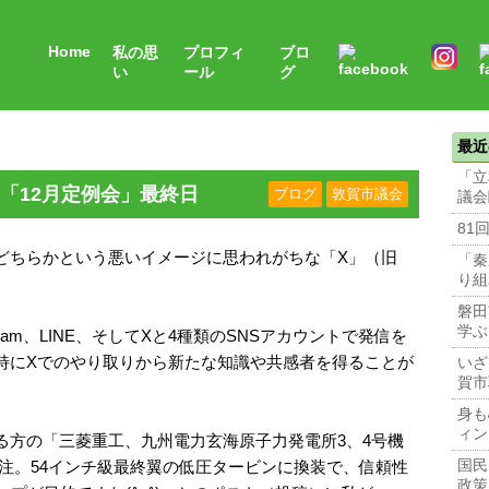
Home
私の思
プロフィ
ブロ
い
ール
グ
最近
「立
「12月定例会」最終日
ブログ
敦賀市議会
議会
81
どちらかという悪いイメージに思われがちな「X」（旧
「秦
り組
磐田
学ぶ
tagram、LINE、そしてXと4種類のSNSアカウントで発信を
特にXでのやり取りから新たな知識や共感者を得ることが
いざ
賀市
身も
ィン
る方の「三菱重工、九州電力玄海原子力発電所3、4号機
注。54インチ級最終翼の低圧タービンに換装で、信頼性
国民
政策