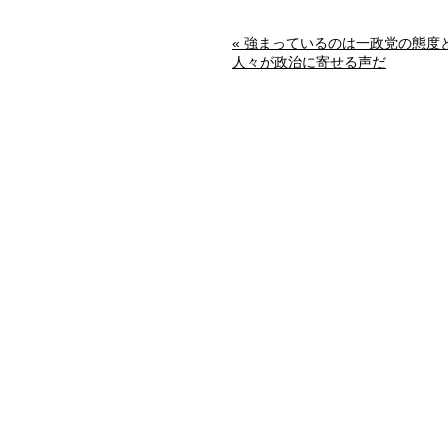
« 強まっているのは一政党の態度
人々が政治に寄せる声だ