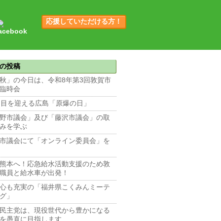
応援していただける方！
の投稿
秋」の今日は、令和8年第3回敦賀市
臨時会
回目を迎える広島「原爆の日」
野市議会」及び「藤沢市議会」の取
みを学ぶ
市議会にて「オンライン委員会」を
熊本へ！応急給水活動支援のため敦
職員と給水車が出発！
心も充実の「福井県こくみんミーテ
グ」
民主党は、現役世代から豊かになる
を愚直に目指します