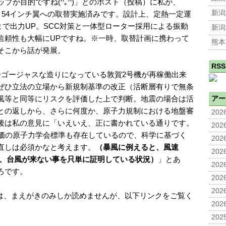
ップが目的ですね(^｡^)」とのポスト（投稿）に私が、
新潟
→54インチ翼への取替実施済みです。設計上、定熱一定運
%まで出力UP。SCC対策と一体型ローター採用による振動
新潟
信頼性も大幅にUPですね。※一時、取替計画に携わって
熊本
そこから話が発展。
RSS
番ゴージャスな造りになっている敦賀2号機が再稼働出来
ぜひ立法の立場から新規制基準の改正（活断層有りで無条
風等と同等にリスクを評価した上で判断。地震の場合は活
アー
との返しから、さらに何度か、原子力規制における地盤審
2026
後は私の意見に「いえいえ、正に書かれている通りです。
2026
評価の原子力学会標準も存在しているので、科学に基づく
2026
直しは必須かなと考えます。
（暴風に例えると、風速
2026
なく、台風が来ない事を只単に証明している状況）
」とあ
2026
ろです。
2026
2026
は、まえがきのみしか読めませんが、以下リンクをご覧く
2026
2025