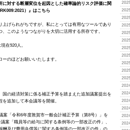
2025
所に対する断層変位を起因とした確率論的リスク評価に関
-RK009:2021）』はこちら
2025
2025
り上げられがちですが、私にとっては有用なツールであり
2025
つ、このようなつながりを大切に活用する所存です。
2025
2025
現在920人。
2025
2025
ローのほどお願いいたします。
2025
2025
2025
2024
2024
、国の経済対策に係る補正予算を踏まえた追加議案提出を
程を追加して本会議等を開催。
2024
2024
号議案「令和6年度敦賀市一般会計補正予算（第8号）」を
2024
8号議案「職員等の給与に関する条例等の一部改正の件」、
2024
員報酬及び費用弁償等に関する条例等の一部改正の件」の