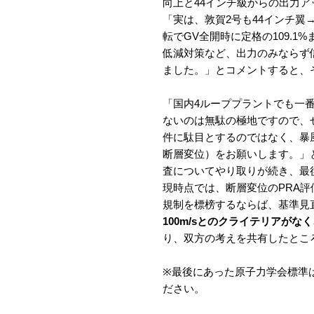
向上と44インチ級からの出力ア
「実は、敦賀2号も44インチ翼
転でGV全開時に定格の109.1
低減対策など、出力のみならず
ました。」とコメントすると、
「国内4ループプラントでも一
ないのは無駄の極地ですので、
件に駄目とするのではなく、暴
断層変位）をお願いします。」
査についてやり取りが続き、最
現時点では、断層変位のPRA
規制を標榜するならば、基準見
100m/sとのクライテリアが
り、双方の考えを共有したとこ
※最後にあった原子力学会標準
ださい。