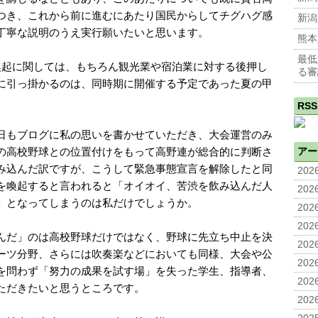
つき、これから前に進むにあたり国民からしてチグハグ感
新潟
丁寧な説明のうえ実行願いたいと思います。
熊本
最低
喚起に関しては、もちろん観光業や宿泊業に対する後押し
る審
に引っ掛かるのは、同時期に開催する予定であった夏の甲
RSS
日もブログに私の思いを書かせていただき、大会運営のみ
の高校野球との位置付けをもって高野連が総合的に判断さ
アー
み込んだ訳ですが、こうして緊急事態宣言を解除したと同
2026
を喚起すると言われると「オイオイ、苦渋を飲み込んだ人
2026
」となってしまうのは私だけでしょうか。
2026
2026
んだ」のは高校野球だけではなく、野球に先立ち中止を決
2026
ーツ分野、さらには吹奏楽などにおいても同様、大会や公
2026
を問わず「努力の成果を試す場」を失った学生、指導者、
2026
ただきたいと思うところです。
2026