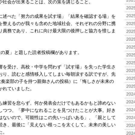
2025
や社会が出来ることは、次の策を講じること。
2025
に述べた「努力の成果を試す場」「結果を確認する場」を
2025
を整えるのが我々も含めた地域社会、それぞれの分野に携
2025
り責務であり、これに向け最大限の後押しと協力を惜しま
2025
。
2025
2025
意の夏」と題した読者投稿欄があります。
2025
2025
響を受け、高校・中学を問わず「試す場」を失った学生さ
2025
おり、読むと感情移入してしまい毎朝涙する訳ですが、先
2025
学吹奏楽部の子を持つ親御さんの投稿）に「悔しさが未来の
2025
かれていました。
2024
2024
も練習を怠らず、何か発表会だけでもあるかもと諦めない
しつつ、「夢中になれることを見つけたことが大事。好き
2024
はないので、可能性はこの先いっぱいある」、「親として
2024
続き、最後に「見えない根っこを太くして。未来の美しい
2024
た。
2024