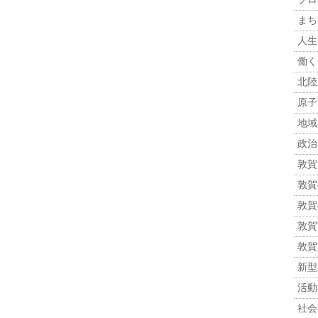
まち
人生観
働く
北陸
原子力
地域
政治 
敦賀
敦賀
敦賀
敦賀市
敦賀
新型
活動報
社会 