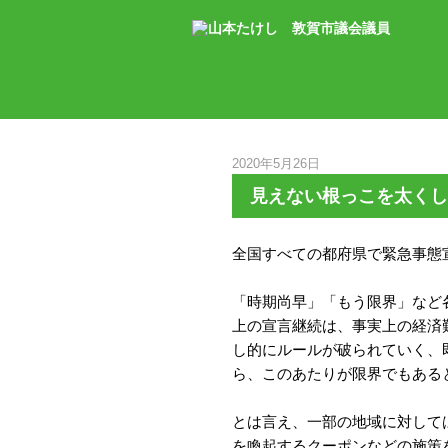
2020年5月26日
見えない根っこを太くし
全国すべての都府県で緊急事態
「時期尚早」「もう限界」など
上の宣言継続は、事実上の経済
し的にルールが破られていく、
ら、このあたりが限界でもある
とは言え、一部の地域に対して
を喚起するクーポンなどの施策