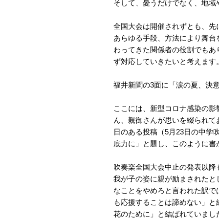
そして、憂うだけでなく、地域
全国大会は開催されずとも、先
あらゆる手段、方法により舞台
わってきた関係者の役割でもあ
ず対応していきたいと考えます
福井新聞の3面に「涙の夏、決
ここには、新型コロナ感染の影
ん、親御さんが思いを綴られて
日のある投稿（5月23日の中
底力に」と題し、このように書
吹奏楽全国大会中止の発表以降
我が子の姿に親が励まされたと
なことをやめろと言われた訳で
も応援することは諦めない」と
花のために」と結ばれていまし