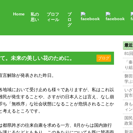
Home
私の
プロフ
ブ
思い
ィール
ロ
グ
最近
81
て。未来の美しい花のために。
ブログ
「秦
り組
宣言解除が発表された昨日。
磐田
学ぶ
各地域において受け止めも様々でありますが、私はこれ以
いざ
賀市
難民が発生することや、さすがの日本人とは言え、なし崩
即ち「無秩序」な社会状態になることが危惧されることか
身も
ィン
と考えるところです。
国民
政策
は都県跨ぎの往来自粛を求める一方、8月からは国内旅行
を講じるなどともあり、このあたりについても既に賛否両
新潟