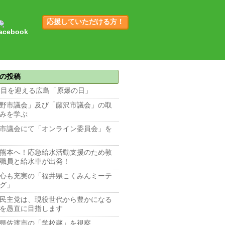
応援していただける方！
の投稿
回目を迎える広島「原爆の日」
野市議会」及び「藤沢市議会」の取
みを学ぶ
市議会にて「オンライン委員会」を
熊本へ！応急給水活動支援のため敦
職員と給水車が出発！
心も充実の「福井県こくみんミーテ
グ」
民主党は、現役世代から豊かになる
を愚直に目指します
県佐渡市の「学校蔵」を視察