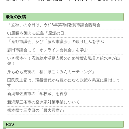
»
民文化祭〜
最近の投稿
「立秋」の今日は、令和8年第3回敦賀市議会臨時会
81回目を迎える広島「原爆の日」
「秦野市議会」及び「藤沢市議会」の取り組みを学ぶ
磐田市議会にて「オンライン委員会」を学ぶ
いざ熊本へ！応急給水活動支援のため敦賀市職員と給水車が出
発！
身も心も充実の「福井県こくみんミーティング」
国民民主党は、現役世代から豊かになる政策を愚直に目指しま
す
新潟県佐渡市の「学校蔵」を視察
新潟県三条市の空き家対策事業について
熊本県で三度目の「最大震度7」
RSS