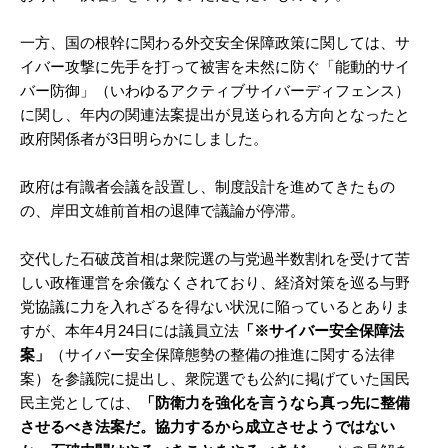
一方、国の根幹に関わる外交安全保障政策に関しては、サ
イバー攻撃に先手を打って被害を未然に防ぐ「能動的サイ
バー防御」（いわゆるアクティブサイバーディフェンス）
に関し、年内の関連法案提出が見送られる方向となったと
政府関係者が3日明らかにしました。
政府は有識者会議を設置し、制度設計を進めてきたもの
の、岸田文雄前首相の退陣で議論が停滞。
交代した石破茂首相は衆院選の与党過半数割れを受けて苦
しい政権運営を余儀なくされており、経済対策を巡る与野
党協議に力を入れざるを得ない状況に陥っているとありま
すが、本年4月24日には議員立法
「※サイバー安全保障法
案」
（サイバー安全保障態勢の整備の推進に関する法律
案）を参議院に提出し、衆院選でも公約に掲げていた国民
民主党としては、
「防衛力を強化を言うなら真っ先に整備
させるべき法案だ。協力するから成立させようではない