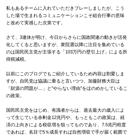
私もあるチームに入れていただきプレーしましたが、こう
した場で生まれるコミュニケーションこそ組合行事の意味
と改めて実感した次第です。
さて、3連休が明け、今日からさらに国政関連の動きが活発
化してくると思いますが、衆院選以降に注目を集めている
のは国民民主党が主張する「103万円の壁引上げ」による所
得税減税。
以前にこのブログでもご紹介しているため内容は割愛しま
すが、自民党は協議に乗ると言いつつ、加藤財務大臣は
「財源の問題が…」と”やらない理由”をほのめかしているこ
の政策。
国民民主党をはじめ、有識者からは、過去最大の歳入によ
って生じている余剰金12兆円や、もっともこの政策は、経
済の上向きによる税収増を狙ってものであり、7.5兆円程度
であれば、名目で5％成長すれば自然増収で手が届く範囲で