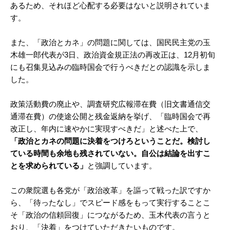
あるため、それほど心配する必要はないと説明されていま
す。
また、「政治とカネ」の問題に関しては、国民民主党の玉
木雄一郎代表が3日、政治資金規正法の再改正は、12月初旬
にも召集見込みの臨時国会で行うべきだとの認識を示しま
した。
政策活動費の廃止や、調査研究広報滞在費（旧文書通信交
通滞在費）の使途公開と残金返納を挙げ、「臨時国会で再
改正し、年内に速やかに実現すべきだ」と述べた上で、
「政治とカネの問題に決着をつけろということだ。検討し
ている時間も余地も残されていない。自公は結論を出すこ
とを求められている」
と強調しています。
この衆院選も各党が「政治改革」を謳って戦った訳ですか
ら、「待ったなし」でスピード感をもって実行することこ
そ「政治の信頼回復」につながるため、玉木代表の言うと
おり、「決着」をつけていただきたいものです。