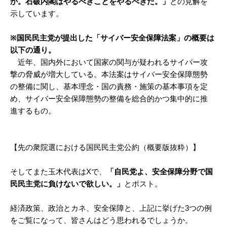
か。石破内閣はやるべきことをやるべきだ。」
との見解を
示しています。
※国民民主党が提出した「サイバー安全保障法案」の概要は
以下の通り。
近年、国内外において国家の関与が疑われるサイバー攻
撃の脅威が増大している。本法案はサイバー安全保障態勢
の整備に関し、基本理念・国の責務・施策の基本事項を定
め、サイバー安全保障態勢の整備を総合的かつ集中的に推
進するもの。
【先の衆院選における国民民主党公約（概要版抜粋）】
そしてまた玉木代表はXで、
「自民党よ、安全保障分野で国
民民主党に負けないで欲しい。」
とポスト。
経済政策、政治とカネ、安全保障と、上記に挙げた3つの例
をご覧になって、皆さんはどう思われるでしょうか。