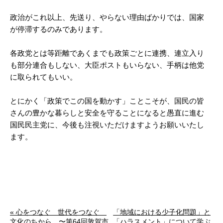
政治がこれ以上、先送り、やらない理由ばかりでは、国家
が停滞するのみであります。
各政党とは等距離であくまでも政策ごとに連携、連立入り
も部分連合もしない、大臣ポストもいらない、手柄は他党
に取られてもいい。
とにかく「政策でこの国を動かす」ことこそが、国民の皆
さんの豊かな暮らしと安全を守ることになると愚直に進む
国民民主党に、今後も注視いただけますようお願いいたし
ます。
« 心をつなぐ 世代をつなぐ
「地域における少子化問題」と
文化のちから 〜第64回敦賀市
「ハラスメント」について学ぶ