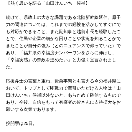
【熱く思いを語る「山田けんいち」候補】
続けて、県政上の大きな課題である北陸新幹線延伸、原子
力の関連については、これまでの経験を活かしてすぐにで
も対応ができること、また副知事と越前市長を経験したこ
とで、住民や企業の細かな困りごとや状況を知ることがで
きたことが自分の強み（とのニュアンスで仰っていた）で
あり、「福井県の幸福度ナンバーワンをさらに伸ばし、
『幸福実感』の県政を進めたい」と力強く宣言されまし
た。
応援弁士の言葉と重ね、緊急事態とも言える今の福井県に
おいて、トップとして即戦力で牽引いただける人物は「山
田けんいち」候補以外ないと、あらためて確信するもので
あり、今後、自信をもって有権者の皆さんに支持拡大をお
願いする次第であります。
投開票は25日。