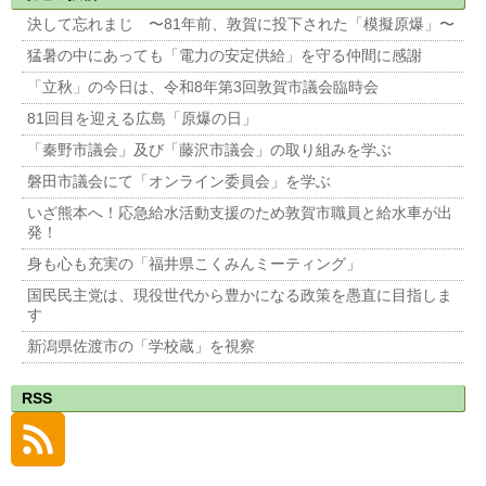
決して忘れまじ 〜81年前、敦賀に投下された「模擬原爆」〜
猛暑の中にあっても「電力の安定供給」を守る仲間に感謝
「立秋」の今日は、令和8年第3回敦賀市議会臨時会
81回目を迎える広島「原爆の日」
「秦野市議会」及び「藤沢市議会」の取り組みを学ぶ
磐田市議会にて「オンライン委員会」を学ぶ
いざ熊本へ！応急給水活動支援のため敦賀市職員と給水車が出
発！
身も心も充実の「福井県こくみんミーティング」
国民民主党は、現役世代から豊かになる政策を愚直に目指しま
す
新潟県佐渡市の「学校蔵」を視察
RSS