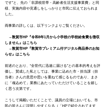
です”と、先の「非課税世帯・高齢者生活支援事業費」と同
様、実施内容や見通しをしっかりと市民に伝えておられま
した。
両事業の詳しくは、以下リンクよりご覧ください。
→敦賀市HP『令和8年1月から小学校の学校給食費を徴収
しません』はこちら
→敦賀市HP『敦賀市プレミアム付デジタル商品券のお知
らせ』はこちら
前述のとおり、“全世代に迅速に届ける”との基本的考えを評
価し、賛成した私としては、事業に込めた市・担当課（担
当者）さんの意思や思いを重ねて感じるものであり、まさ
に「魂込めて」業務にあたっていただけていることを嬉し
く思う次第です。
こうして掲載いただくことで、議員の立場においても、市
民の皆さんに説明しやすくなる（「HPで紹介されてます