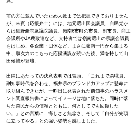
席。
前の方に並んでいたため人数までは把握できておりません
が、来賓（応援弁士）には、地元選出国会議員、自民党か
らは細野豪志衆議院議員、嶺南6市町の市長、副市長、商工
会議所やJA農政連など、支持者では嶺南選出の県議会議員
をはじめ、各企業・団体など、まさに嶺南一円から集まる
中、順次力のこもった応援演説が続いた後、満を持して山
田候補が登壇。
出陣にあたっての決意表明では冒頭、「これまで県職員、
副知事時代を合わせ、福井県のブランド力アップに懸命に
取り組んできたが、一昨日に発表された前知事のハラスメ
ント調査報告書によってイメージは地に落ちた。同時に落
ちた県民からの信頼とともに、何としてでも回復した
い。」との言葉に、悔しさと無念さ、そして「自分が先頭
に立ってやる」との強い姿勢を感じました。