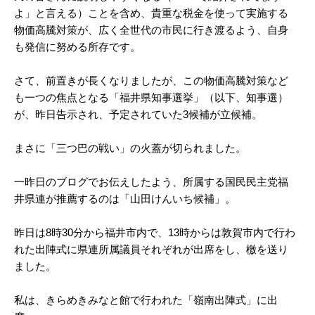
よ」と言える）ことを含め、貴重な税金を使って実施する
物価高騰対策が、広く全世代の市民に行き渡るよう、自身
も発信に努める所存です。
さて、前置きが長くなりましたが、この物価高騰対策など
も一つの焦点となる「福井県知事選挙」（以下、知事選）
が、昨日告示され、予定されていた3候補が立候補。
まさに「三つ巴の戦い」の火蓋が切られました。
一昨日のブログでお伝えしたよう、所属する国民民主党福
井県連が推薦するのは「山田けんいち候補」。
昨日は8時30分から福井市内で、13時からは敦賀市内で行わ
れた出陣式に県連所属議員それぞれが出席をし、檄を送り
ました。
私は、きらめきみなと館で行われた「嶺南出陣式」に出