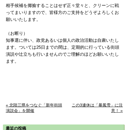
相手候補を揶揄することはせず正々堂々と、クリーンに戦
ってまいりますので、皆様方のご支持をどうぞよろしくお
願いいたします。
（お断り）
知事選に伴い、政党あるいは個人の政治活動は自粛いたし
ます。ついては25日までの間は、定期的に行っている街頭
演説や辻立ちも行いませんのでご理解のほどお願いいたし
ます。
« 北陸三県をつなぐ「新年街頭
この3連休は「暴風雪」に注
演説会」を開催
意！ »
最近の投稿