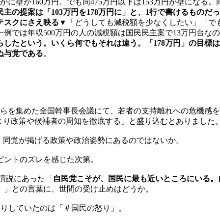
壁が160万円。でも同475万円以下は153万円が壁になる。同
民主の提案は「103万円を178万円に」と、1行で書けるもの
テスクにさえ映る
▼「どうしても減税額を少なくしたい」「で
例では年収500万円の人の減税額は国民民主案で13万円台な
したという。いくら何でもそれは違う。「178万円」の目標
ぬ与党である
。
者らを集めた全国幹事長会議にて、若者の支持離れへの危機感を
より政策や候補者の周知を徹底する」と盛り込むとありました
、同党が掲げる政策や政治姿勢にあるのではないか。
ピントのズレを感じた次第。
の演説にあった「
自民党こそが、国民に最も近いところにいる。
。
」との言葉に、世間の受け止めはどうか。
ド入りしていたのは「＃国民の怒り」。