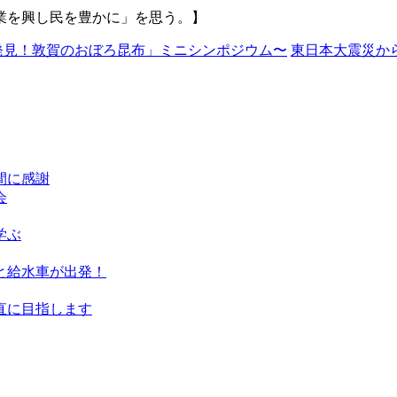
業を興し民を豊かに」を思う。】
発見！敦賀のおぼろ昆布」ミニシンポジウム〜
東日本大震災から1
間に感謝
会
学ぶ
と給水車が出発！
直に目指します