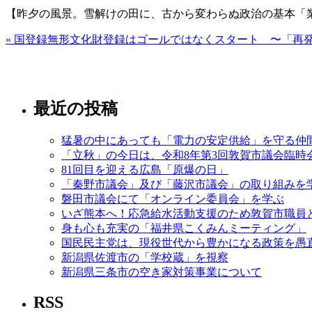
【昨夕の風景。雪解けの田に、古から変わらぬ政治の基本「
« 国登録無形文化財登録はゴールではなくスタート 〜「再
最近の投稿
猛暑の中にあっても「電力の安定供給」を守る仲
「立秋」の今日は、令和8年第3回敦賀市議会臨時
81回目を迎える広島「原爆の日」
「秦野市議会」及び「藤沢市議会」の取り組みを
磐田市議会にて「オンライン委員会」を学ぶ
いざ熊本へ！応急給水活動支援のため敦賀市職員
身も心も充実の「福井県こくみんミーティング」
国民民主党は、現役世代から豊かになる政策を愚
新潟県佐渡市の「学校蔵」を視察
新潟県三条市の空き家対策事業について
RSS