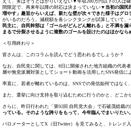
えて、実はそうとばかりいえない▼年収200万円以下の人は確かに
間限定で、再来年以降の対応は決まっていない▼
当初の国民
増やす」趣旨からいえば、新たな壁が次々できた様子はグロ
がいるのだろう。減税額を各シンクタンクが試算していて、一
民主に、自民幹部は「ゴールがどんどん離れる」と不満を漏ら
まるで分裂させるように複数のゴールを設けたのはほかなら
＜引用終わり＞
皆さんは、このコラムを読んでどう思われるでしょうか？
なお、自民党に関しては、8日に開催された地方組織の代表
層や無党派層対策としてショート動画を活用したSNS発信に
率直に、若者が離れているのは、SNSでの発信如何ではなく
また、選挙に向け支持を取り込むために行うのかと、どこか
さらに、昨日行われた「第92回 自民党大会」で石破茂総裁
っている。そのような誇りをもって、今年臨んでまいりたい
バロメーターとしてX（旧Twitter）を見てみると、トレン