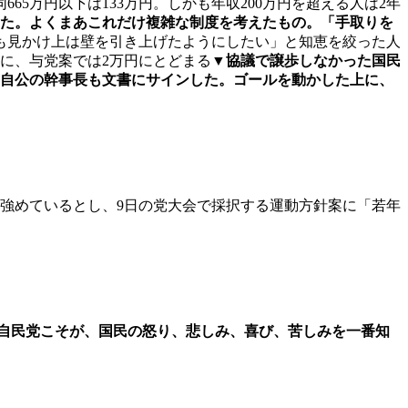
665万円以下は133万円。しかも年収200万円を超える人は2年
だった。よくまあこれだけ複雑な制度を考えたもの。「手取りを
も見かけ上は壁を引き上げたようにしたい」と知恵を絞った人
のに、与党案では2万円にとどまる▼
協議で譲歩しなかった国民
は自公の幹事長も文書にサインした。ゴールを動かした上に、
強めているとし、9日の党大会で採択する運動方針案に「若年
。
自民党こそが、国民の怒り、悲しみ、喜び、苦しみを一番知