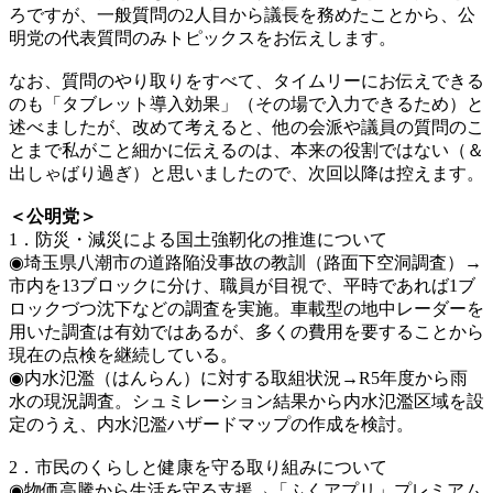
ろですが、一般質問の2人目から議長を務めたことから、公
明党の代表質問のみトピックスをお伝えします。
なお、質問のやり取りをすべて、タイムリーにお伝えできる
のも「タブレット導入効果」（その場で入力できるため）と
述べましたが、改めて考えると、他の会派や議員の質問のこ
とまで私がこと細かに伝えるのは、本来の役割ではない（＆
出しゃばり過ぎ）と思いましたので、次回以降は控えます。
＜公明党＞
1．防災・減災による国土強靭化の推進について
◉埼玉県八潮市の道路陥没事故の教訓（路面下空洞調査）→
市内を13ブロックに分け、職員が目視で、平時であれば1ブ
ロックづつ沈下などの調査を実施。車載型の地中レーダーを
用いた調査は有効ではあるが、多くの費用を要することから
現在の点検を継続している。
◉内水氾濫（はんらん）に対する取組状況→R5年度から雨
水の現況調査。シュミレーション結果から内水氾濫区域を設
定のうえ、内水氾濫ハザードマップの作成を検討。
2．市民のくらしと健康を守る取り組みについて
◉物価高騰から生活を守る支援→「ふくアプリ」プレミアム