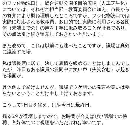
のフッ化物洗口）、総合運動公園多目的広場（人工芝生化）
については、それぞれ担当部・教育委員会に加え、市長から
の答弁により概ね理解したところですが、フッ化物洗口では
実際に対応される教職員、多目的では実際に利用される各団
体（末端までの）の声を丁寧に汲み取ることが肝要であり、
その点は引き続き留意しておきたいと思います。
また改めて、これは以前にも述べたことですが、議場は真剣
に議論する場。
私は議長席に居て、決して表情を緩めることはしませんでし
たが、昨日もある議員の質問中に笑い声（失笑含む）が起き
る場面が。
具体例まで挙げませんが、議場でウケ狙いの発言や笑いは要
らないということだけ申し上げておきます。
こうして2日目を終え、はや今日は最終日。
残る5名が登壇しますので、お時間が合えばぜひ議場での傍
聴、各媒体でのご視聴をいただければ幸いです。