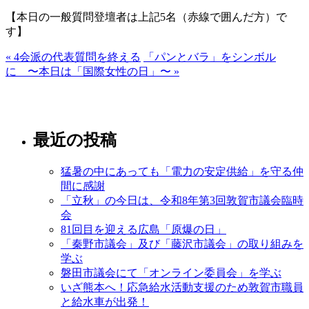
【本日の一般質問登壇者は上記5名（赤線で囲んだ方）で
す】
« 4会派の代表質問を終える
「パンとバラ」をシンボル
に 〜本日は「国際女性の日」〜 »
最近の投稿
猛暑の中にあっても「電力の安定供給」を守る仲
間に感謝
「立秋」の今日は、令和8年第3回敦賀市議会臨時
会
81回目を迎える広島「原爆の日」
「秦野市議会」及び「藤沢市議会」の取り組みを
学ぶ
磐田市議会にて「オンライン委員会」を学ぶ
いざ熊本へ！応急給水活動支援のため敦賀市職員
と給水車が出発！