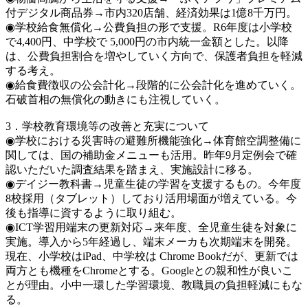
付デジタル商品券→市内320店舗、経済効果は1億8千万円。
◉学校給食無償化→公費負担の形で支援。R6年度は小学校
で4,400円、中学校で 5,000円の市内統一金額とした。以降
は、公費負担割合を増やしていく方向で、保護者負担を軽減
する考え。
◉給食費徴収の公会計化→段階的に公会計化を進めていく。
石破首相の無償化の動きにも注視していく。
3．学校教育環境等の改善と充実について
◉学校における災害時の避難所機能強化→体育館空調整備に
関しては、国の補助金メニューも活用。昨年9月定例会で確
認いただいた調査結果を踏まえ、実施設計に移る。
◉デイジー教科書→児童生徒の学習を支援するもの。今年度
8校採用（タブレット）しており活用場面が増えている。今
後も指導に資するように取り組む。
◉ICT学習用端末の更新対応→来年度、全児童生徒を対象に
実施。導入から5年経過し、端末メーカも次期端末を開発。
現在、小学校はiPad、中学校は Chrome Bookだが、更新では
両方とも機種をChromeとする。Googleとの親和性が良いこ
とが理由。小中一環した学習環境、教職員の負担軽減にもな
る。