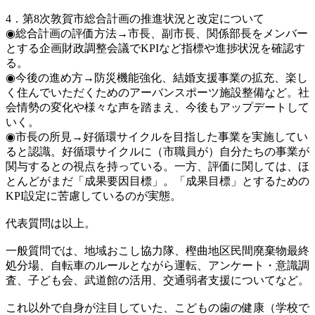
4．第8次敦賀市総合計画の推進状況と改定について
◉総合計画の評価方法→市長、副市長、関係部長をメンバー
とする企画財政調整会議でKPIなど指標や進捗状況を確認す
る。
◉今後の進め方→防災機能強化、結婚支援事業の拡充、楽し
く住んでいただくためのアーバンスポーツ施設整備など。社
会情勢の変化や様々な声を踏まえ、今後もアップデートして
いく。
◉市長の所見→好循環サイクルを目指した事業を実施してい
ると認識。好循環サイクルに（市職員が）自分たちの事業が
関与するとの視点を持っている。一方、評価に関しては、ほ
とんどがまだ「成果要因目標」。「成果目標」とするための
KPI設定に苦慮しているのが実態。
代表質問は以上。
一般質問では、地域おこし協力隊、樫曲地区民間廃棄物最終
処分場、自転車のルールとながら運転、アンケート・意識調
査、子ども会、武道館の活用、交通弱者支援についてなど。
これ以外で自身が注目していた、こどもの歯の健康（学校で