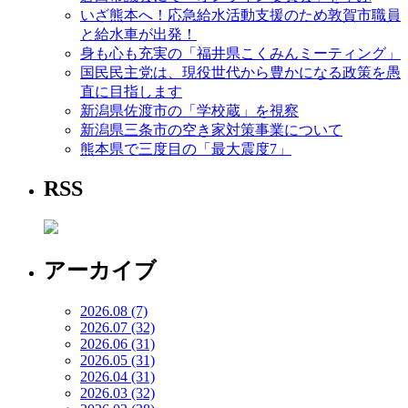
いざ熊本へ！応急給水活動支援のため敦賀市職員
と給水車が出発！
身も心も充実の「福井県こくみんミーティング」
国民民主党は、現役世代から豊かになる政策を愚
直に目指します
新潟県佐渡市の「学校蔵」を視察
新潟県三条市の空き家対策事業について
熊本県で三度目の「最大震度7」
RSS
アーカイブ
2026.08 (7)
2026.07 (32)
2026.06 (31)
2026.05 (31)
2026.04 (31)
2026.03 (32)