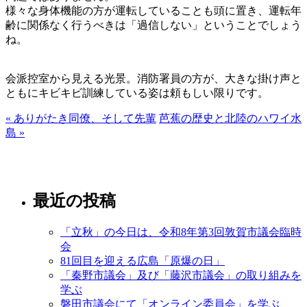
様々な身体機能の方が運転していることも頭に置き、運転年
齢に関係なく行うべきは「過信しない」ということでしょう
ね。
会派控室から見える光景。消防署員の方が、大きな掛け声と
ともにキビキビ訓練している姿は頼もしい限りです。
« ありがたき同僚、そして先輩
芭蕉の歴史と北陸のハワイ水
島 »
最近の投稿
「立秋」の今日は、令和8年第3回敦賀市議会臨時
会
81回目を迎える広島「原爆の日」
「秦野市議会」及び「藤沢市議会」の取り組みを
学ぶ
磐田市議会にて「オンライン委員会」を学ぶ