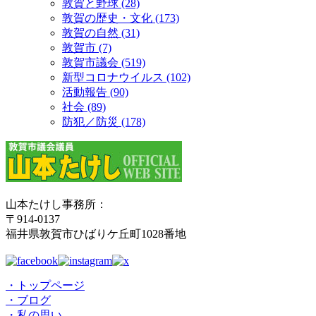
敦賀と野球 (28)
敦賀の歴史・文化 (173)
敦賀の自然 (31)
敦賀市 (7)
敦賀市議会 (519)
新型コロナウイルス (102)
活動報告 (90)
社会 (89)
防犯／防災 (178)
山本たけし事務所：
〒914-0137
福井県敦賀市ひばりケ丘町1028番地
・トップページ
・ブログ
・私の思い