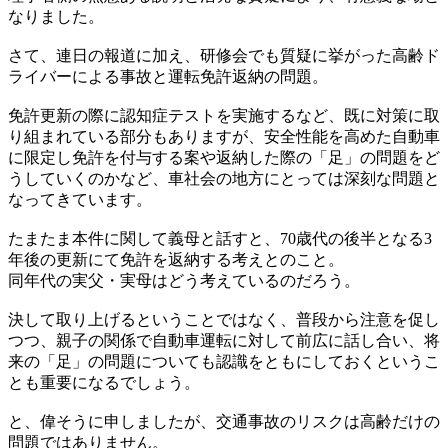
なりました。
さて、連日の報道に加え、研修会でも質疑に挙がった高齢ド
ライバーによる事故と運転免許返納の問題。
免許更新の際に認知症テストを実施するなど、既に対策に取
り組まれている部分もありますが、安全性能を高めた自動車
に限定し免許を付与する案や返納した際の「足」の問題をど
うしていくのかなど、車社会の地方にとっては深刻な問題と
なってきています。
たまたま本件に関して義母と話すと、70歳代の後半となる3
年後の更新にて免許を返納する考えとのこと。
同年代の実父・実母はどう考えているのだろう。
決して取り上げるということではなく、普段から注意を促し
つつ、親子の関係で自動車運転に対して前広に話し合い、将
来の「足」の問題についても認識をともにしておくというこ
とも重要になるでしょう。
と、偉そうに申しましたが、交通事故のリスクは高齢だけの
問題ではありません。