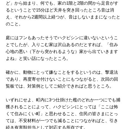
ど」から始まり、何でも、家の1階と2階の間から足音がす
るということで15分ほど天井を突き回ったところ音は消
え、それから2週間以上経つが、音はしないままになったと
のこと。
庭にはフンもあったそうでハクビシンに違いないというこ
とでしたが、入りこむ家は沢山あるのだとすれば、「住み
心地の悪い（下から突かれるような）家から出ていきます
よね」と笑い話になったところ。
確かに、動物にとって嫌なことをするというのは、撃退法
であり、再度寄せ付けないことにもつながると、次回の回
覧板では、対策例としてご紹介できればと思うところ。
いずれにせよ、町内に3つ仕掛けた檻のどれか一つにでも捕
獲されることによって、ハクビシンにとっては「ここは怖
くて住みにくい町」と思わせること、住民の皆さまにとっ
ては、不安材料が一つでも減ることにつながればと、引き
続き有害獣担当として対応する所存です。