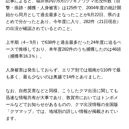
記事によると、福井県内の5月のツキノワグマ出没件数（目
撃・痕跡・捕獲・人身被害）は125件で、2004年度の統計開
始から同月として過去最多となったことが6月22日、県のま
とめで分かったとあり、今年度に入り、282件（21日現在）
の出没が確認されているとのこと。
上半期（4～9月）で638件と過去最多だった24年度に迫るペ
ースで推移しており、本年度282件のうち捕獲したのは46頭
（捕獲率16.3％）。
人身被害は発生しておらず、エリア別では嶺南が110件で最
も多く、最も少ないのは奥越で14件とありました。
なお、自然災害などと同様、こうしたクマ出没に関しても
迅速な情報共有が大事であり、敦賀市においてはトンボメ
ールなどでお知らせがあるものの、クマ出没情報の全国版
「クママップ」では、地域別の詳しい情報が掲載されてい
ます。