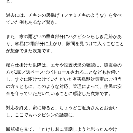
と。
過去には、チキンの唐揚げ（ファミチキのような）を食べ
ていた例もあるなど驚き。
また、家の雨どいの垂直部分にハクビシンらしき足跡があ
り、容易に2階部分に上がり、隙間を見つけて入りこむこと
が想像できた次第です。
檻を仕掛けた以降は、エサや設置状況の確認に、猟友会の
方が1回／週ペースでパトロールされることなどもお伺い
し、すぐに駆けつけていただいた有害鳥獣対策室のご担当
の方々ともに、このような対応、管理によって、住民の安
全を守っていただいていることに感謝した次第です。
対応を終え、家に帰ると、ちょうどご近所さんとお会い
し、ここでもハクビシンの話題に。
回覧板を見て、「たけし君に電話しようと思ったんやけ