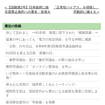
« 【請願第2号】日本政府に核
「正常性バイアス」を排除し、
兵器禁止条約への署名・批准を
悲観的に備えを »
求める意見書提出に関する請願
に対する討論（全文）
最近の投稿
決して忘れまじ 〜81年前、敦賀に投下された「模擬原爆」〜
猛暑の中にあっても「電力の安定供給」を守る仲間に感謝
「立秋」の今日は、令和8年第3回敦賀市議会臨時会
81回目を迎える広島「原爆の日」
「秦野市議会」及び「藤沢市議会」の取り組みを学ぶ
磐田市議会にて「オンライン委員会」を学ぶ
いざ熊本へ！応急給水活動支援のため敦賀市職員と給水車が出
発！
身も心も充実の「福井県こくみんミーティング」
国民民主党は、現役世代から豊かになる政策を愚直に目指しま
す
新潟県佐渡市の「学校蔵」を視察