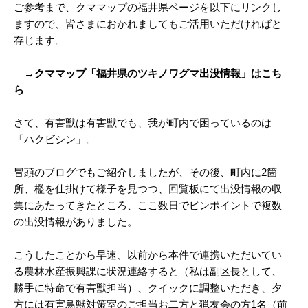
ご参考まで、クママップの福井県ページを以下にリンクし
ますので、皆さまにおかれましてもご活用いただければと
存じます。
→クママップ「福井県のツキノワグマ出没情報」はこち
ら
さて、有害獣は有害獣でも、我が町内で困っているのは
「ハクビシン」。
冒頭のブログでもご紹介しましたが、その後、町内に2箇
所、檻を仕掛けて様子を見つつ、回覧板にて出没情報の収
集にあたってきたところ、ここ数日でピンポイントで複数
の出没情報がありました。
こうしたことから早速、以前から本件で連携いただいてい
る農林水産振興課に状況連絡すると（私は副区長として、
勝手に特命で有害獣担当）、クイックに調整いただき、夕
方には有害鳥獣対策室のご担当お二方と猟友会の方1名（前