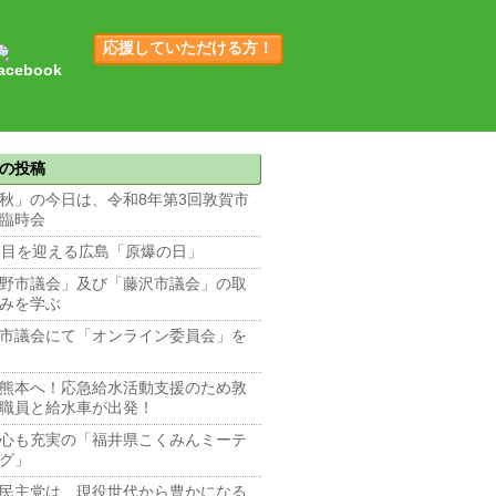
応援していただける方！
の投稿
秋」の今日は、令和8年第3回敦賀市
臨時会
回目を迎える広島「原爆の日」
野市議会」及び「藤沢市議会」の取
みを学ぶ
市議会にて「オンライン委員会」を
熊本へ！応急給水活動支援のため敦
職員と給水車が出発！
心も充実の「福井県こくみんミーテ
グ」
民主党は、現役世代から豊かになる