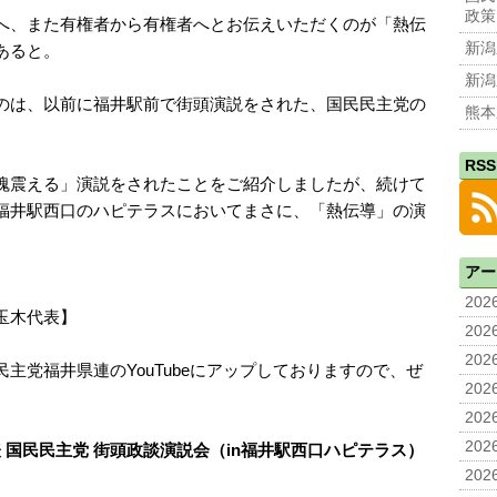
政策
へ、また有権者から有権者へとお伝えいただくのが「熱伝
新潟
あると。
新潟
のは、以前に福井駅前で街頭演説をされた、国民民主党の
熊本
RSS
魂震える」演説をされたことをご紹介しましたが、続けて
福井駅西口のハピテラスにおいてまさに、「熱伝導」の演
アー
2026
玉木代表】
2026
2026
主党福井県連のYouTubeにアップしておりますので、ぜ
2026
2026
2026
代表 国民民主党 街頭政談演説会（in福井駅西口ハピテラス）
2026