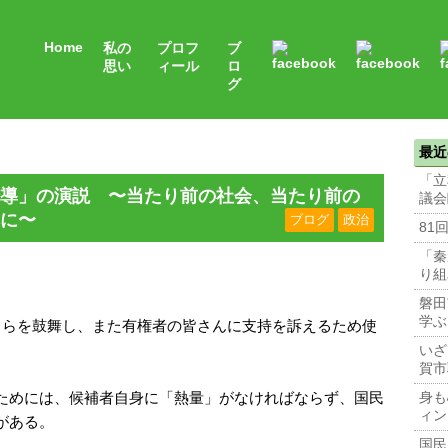
Home
私の
プロフ
ブ
思い
ィール
ロ
グ
最近
「立
導」の演説 〜当たり前の社会、当たり前の
議会
に〜
ブログ
政治
81
「秦
り組
磐田
学ぶ
自らを鼓舞し、また有権者の皆さんに支持を訴えるため使
いざ
賀市
ためには、候補者自身に「熱量」がなければならず、国民
身も
ィン
がある。
国民