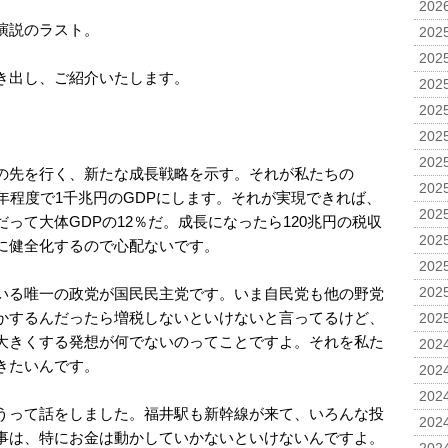
2026
演説のラスト。
2025
2025
き出し、ご紹介いたします。
2025
2025
2025
2025
の先を行く、新たな成長戦略を示す。それが私たちの
2025
年程度で1千兆円のGDPにします。それが実現できれば、
2025
って大体GDPの12％だ。成長になったら120兆円の税収
2025
に健全化するので心配ないです。
2025
いる唯一の政党が国民民主党です。いま自民党も他の野党
2025
かするんだったら増税しないといけないと言ってるけど、
2025
大きくする発想が何でないのってことですよ。それを私た
2024
きたいんです。
2024
2024
うって話をしました。福井駅も新幹線が来て、いろんな投
2024
事は、特にお金は動かしていかないといけないんですよ。