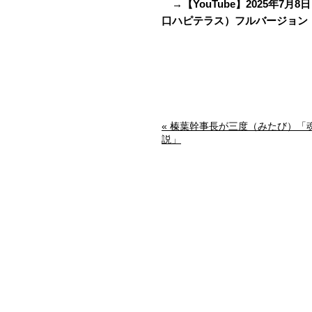
→【YouTube】2025年7
口ハピテラス）フルバージョン
« 榛葉幹事長が三度（みたび）「
説」