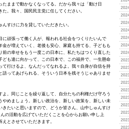
2024
ったままで動かなくなってる。だから我々は「動け日
2024
きた。我々、国民民主党に任してください。
2024
2024
ゅんすけに力を貸していただきたい。
2024
2024
目に頑張って働く人が、報われる社会をつくりたいんで
年金が増えていく、老後も安心、家庭も持てる、子どもも
2024
り前の幸せをもう一度この日本に、私たちはつくり直した
2024
子ども達に向かって、この日本で、この福井で、一生懸命
2023
って行けるよ、なんだってなれるよ。我々自身が自信を持
2023
と語ってあげられる、そういう日本を残そうじゃありませ
2023
2023
2023
すよ。同じことを繰り返して、自分たちの利権だけ守ろう
2023
うやめましょう。新しい政治を、新しい政策を、新しい未
2023
いきたいと思いますので、どうか皆さん、山中しゅんすけ
2023
さんの活動を広げていただくことを心からお願い申し上
2023
訴えとさせていただきます。
2023