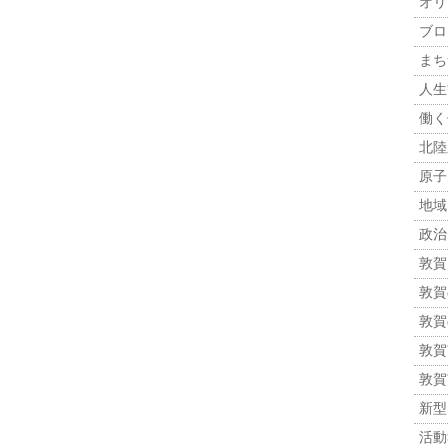
オリ
ブロ
まち
人生観
働く
北陸
原子力
地域
政治 
敦賀
敦賀
敦賀
敦賀市
敦賀
新型
活動報